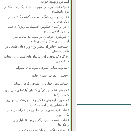
استرس و بهبود خواب
>
ترفندهای تهویه تراریوم بسته؛ جلوگیری از کپک و
بوی نامطبوع
>
۷ بری و میوه جنگلی مناسب کشت گلدانی در
بالکن‌های ایرانی
>
چرا برگ‌های فیکوس الاستیکا می‌ریزد؟ ۷ علت
رایج و راه‌حل سریع
>
چمن‌کاری حرفه‌ای در تابستان: انتخاب بذر،
آماده‌سازی خاک و آبیاری دقیق
>
شناخت «جانوران مضر باغ» و راه‌های طبیعی دور
نگه‌داشتنشان
>
۷ گیاه کم‌توقع برای آپارتمان‌های کم‌نور؛ از انتخاب
تا نگهداری
>
ساپوت سیاه - معرفی میوه های استوایی
>
چغندر - معرفی سبزی جات
>
سالت‌بوش چهاربال - معرفی گیاهان بیابانی
>
۷ روش تشخیص کم‌آبی گیاهان آپارتمانی قبل از زرد
شدن برگ‌ها
>
چطور با آزمایش خانگی بافت و زهکشی، بهترین
خاک کشاورزی را انتخاب کنیم؟
>
علت نوک سوزی دراسنا پرچمی + راه حل ها و
نکات مهم
>
علت خشک شدن برگ ایپومیا | 8 دلیل رایج +
راهکارها
>
معرفی و نگهداری کاکتوس چولا تدی‌بیر