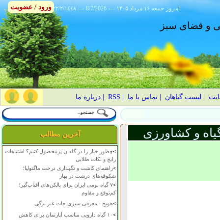
ورود / عضویت
امروز
۱۴۰۵ جمعه ۱۶ مرداد
---
8/7/2026
---
٢٢/٢/١٤٤٨
انی و فضای سبز
ایت
|
لیست گیاهان
|
تماس با ما
|
RSS
|
درباره ما
یاه و کشاورزی
آخرین مطالب
>
چطور خیار را در گلدان پرمحصول کنیم؟ اشتباهات
رایج و نکات طلایی
>
راهنمای کاشت و نگهداری درخت ماگنولیا؛
شکوفه‌های درشت در بهار
>
۷ گیاه بومی ایران برای بالکن‌های آفتاب‌گیر؛
کم‌توقع و مقاوم
>
هویج - معرفی سبزی جات غیر برگی
>
۱۰ گیاه دارویی مناسب آپارتمان برای کاهش