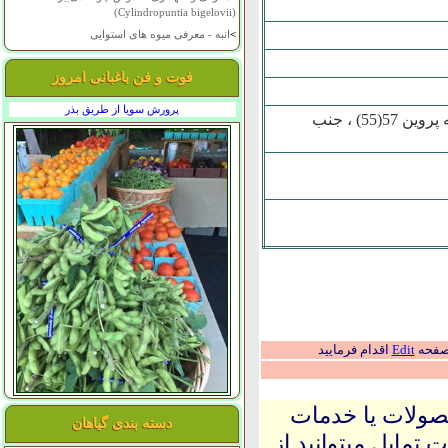
(Cylindropuntia bigelovii)
>
انبه - معرفی میوه های استوایی
فوت و فن باغبانی امروز
پرورش سویا از طریق بذر
اصفهان ، خيابان زينبيه شمالي ، پشت ايستگاه اتوبوس يزدان بعد از کوچه پروين 57(55) ، جنب
 صفحه
Edit
اقدام فرمایید
حصولات یا خدمات
دسته بندی گیاهان
 تمایل میتوانید از