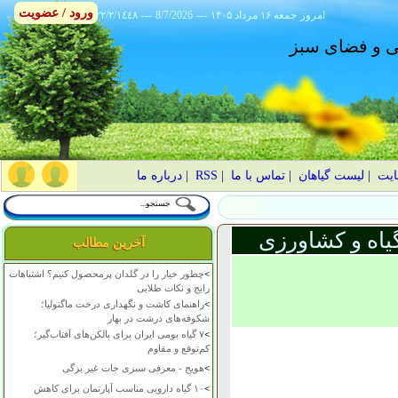
ورود / عضویت
امروز
۱۴۰۵ جمعه ۱۶ مرداد
---
8/7/2026
---
٢٢/٢/١٤٤٨
انی و فضای سبز
ایت
|
لیست گیاهان
|
تماس با ما
|
RSS
|
درباره ما
یاه و کشاورزی
آخرین مطالب
>
چطور خیار را در گلدان پرمحصول کنیم؟ اشتباهات
رایج و نکات طلایی
>
راهنمای کاشت و نگهداری درخت ماگنولیا؛
شکوفه‌های درشت در بهار
>
۷ گیاه بومی ایران برای بالکن‌های آفتاب‌گیر؛
کم‌توقع و مقاوم
>
هویج - معرفی سبزی جات غیر برگی
>
۱۰ گیاه دارویی مناسب آپارتمان برای کاهش