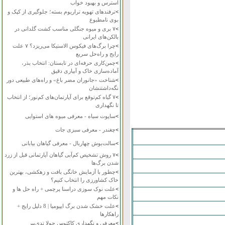
استرس و بهبود خواب
>
ترفندهای تهویه تراریوم بسته؛ جلوگیری از کپک و
بوی نامطبوع
>
۷ بری و میوه جنگلی مناسب کشت گلدانی در
بالکن‌های ایرانی
>
چرا برگ‌های فیکوس الاستیکا می‌ریزد؟ ۷ علت
رایج و راه‌حل سریع
>
چمن‌کاری حرفه‌ای در تابستان: انتخاب بذر،
آماده‌سازی خاک و آبیاری دقیق
>
شناخت «جانوران مضر باغ» و راه‌های طبیعی دور
نگه‌داشتنشان
>
۷ گیاه کم‌توقع برای آپارتمان‌های کم‌نور؛ از انتخاب
تا نگهداری
>
ساپوت سیاه - معرفی میوه های استوایی
>
چغندر - معرفی سبزی جات
>
سالت‌بوش چهاربال - معرفی گیاهان بیابانی
>
۷ روش تشخیص کم‌آبی گیاهان آپارتمانی قبل از زرد
شدن برگ‌ها
>
چطور با آزمایش خانگی بافت و زهکشی، بهترین
خاک کشاورزی را انتخاب کنیم؟
>
علت نوک سوزی دراسنا پرچمی + راه حل ها و
نکات مهم
>
علت خشک شدن برگ ایپومیا | 8 دلیل رایج +
راهکارها
>
معرفی و نگهداری کاکتوس چولا تدی‌بیر