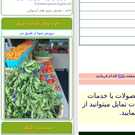
(Cylindropuntia bigelovii)
>
انبه - معرفی میوه های استوایی
فوت و فن باغبانی امروز
پرورش سویا از طریق بذر
 صفحه
Edit
اقدام فرمایید
حصولات یا خدمات
 تمایل میتوانید از
ایید.
دسته بندی گیاهان