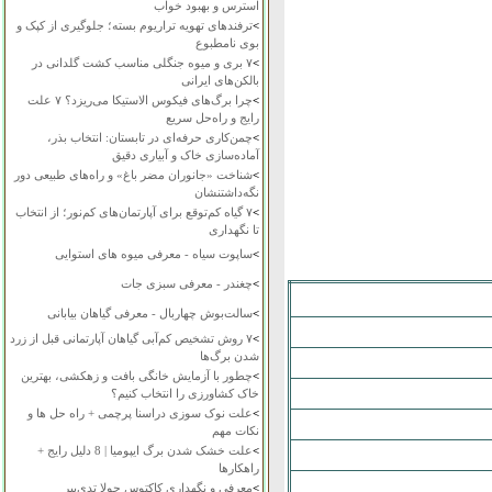
استرس و بهبود خواب
>
ترفندهای تهویه تراریوم بسته؛ جلوگیری از کپک و
بوی نامطبوع
>
۷ بری و میوه جنگلی مناسب کشت گلدانی در
بالکن‌های ایرانی
>
چرا برگ‌های فیکوس الاستیکا می‌ریزد؟ ۷ علت
رایج و راه‌حل سریع
>
چمن‌کاری حرفه‌ای در تابستان: انتخاب بذر،
آماده‌سازی خاک و آبیاری دقیق
>
شناخت «جانوران مضر باغ» و راه‌های طبیعی دور
نگه‌داشتنشان
>
۷ گیاه کم‌توقع برای آپارتمان‌های کم‌نور؛ از انتخاب
تا نگهداری
>
ساپوت سیاه - معرفی میوه های استوایی
>
چغندر - معرفی سبزی جات
>
سالت‌بوش چهاربال - معرفی گیاهان بیابانی
>
۷ روش تشخیص کم‌آبی گیاهان آپارتمانی قبل از زرد
شدن برگ‌ها
>
چطور با آزمایش خانگی بافت و زهکشی، بهترین
خاک کشاورزی را انتخاب کنیم؟
>
علت نوک سوزی دراسنا پرچمی + راه حل ها و
نکات مهم
>
علت خشک شدن برگ ایپومیا | 8 دلیل رایج +
راهکارها
>
معرفی و نگهداری کاکتوس چولا تدی‌بیر