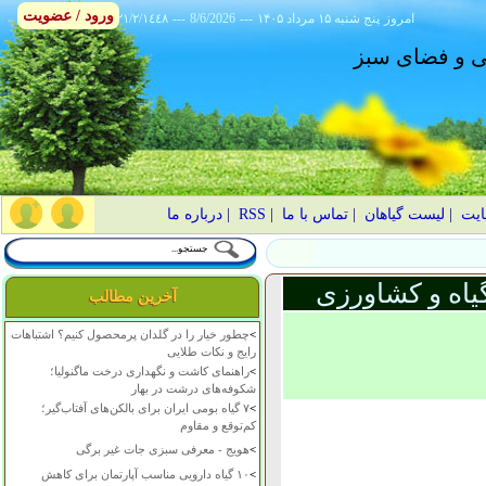
ورود / عضویت
امروز
۱۴۰۵ پنج شنبه ۱۵ مرداد
---
8/6/2026
---
٢١/٢/١٤٤٨
انی و فضای سبز
ایت
|
لیست گیاهان
|
تماس با ما
|
RSS
|
درباره ما
یاه و کشاورزی
آخرین مطالب
>
چطور خیار را در گلدان پرمحصول کنیم؟ اشتباهات
رایج و نکات طلایی
>
راهنمای کاشت و نگهداری درخت ماگنولیا؛
شکوفه‌های درشت در بهار
>
۷ گیاه بومی ایران برای بالکن‌های آفتاب‌گیر؛
کم‌توقع و مقاوم
>
هویج - معرفی سبزی جات غیر برگی
>
۱۰ گیاه دارویی مناسب آپارتمان برای کاهش