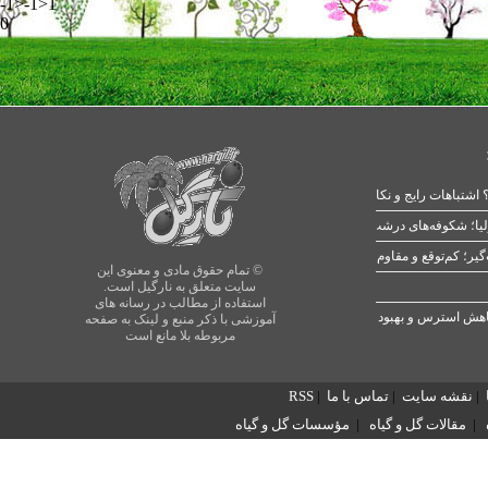
-1>-1>1
0
 اشتباهات رایج و نکات طلایی
یا؛ شکوفه‌های درشت در بهار
© تمام حقوق مادی و معنوی این
سایت متعلق به نارگیل است.
استفاده از مطالب در رسانه های
آموزشی با ذکر منبع و لینک به صفحه
مربوطه بلا مانع است
|
نقشه سایت
|
تماس با ما
|
RSS
|
مقالات گل و گیاه
|
مؤسسات گل و گیاه