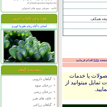
(Cylindropuntia bigelovii)
>
انبه - معرفی میوه های استوایی
 طبقه همکف
فوت و فن باغبانی امروز
آشنایی با گیاه زیبای هاورتیا کوپری
 صفحه
Edit
اقدام فرمایید
دسته بندی گیاهان
حصولات یا خدمات
>
گیاهان دارویی
 تمایل میتوانید از
>
درختان میوه
ایید.
>
درختان زینتی
>
علف های هرز
>
گیاهان زراعی