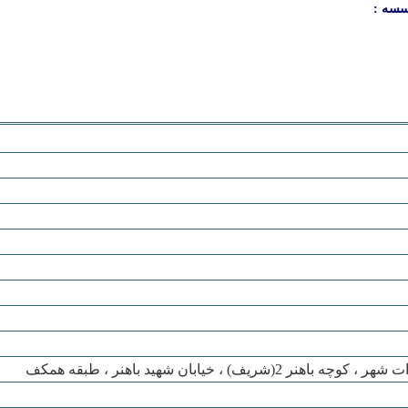
سسه :
شريف) ، خيابان شهيد باهنر ، طبقه همکف