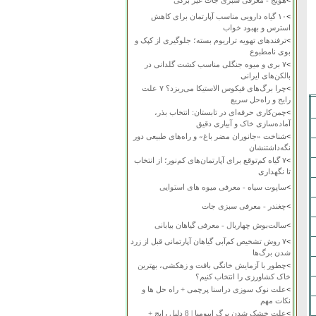
>
هویج - معرفی سبزی جات غیر برگی
>
۱۰ گیاه دارویی مناسب آپارتمان برای کاهش
استرس و بهبود خواب
>
ترفندهای تهویه تراریوم بسته؛ جلوگیری از کپک و
بوی نامطبوع
>
۷ بری و میوه جنگلی مناسب کشت گلدانی در
بالکن‌های ایرانی
>
چرا برگ‌های فیکوس الاستیکا می‌ریزد؟ ۷ علت
رایج و راه‌حل سریع
>
چمن‌کاری حرفه‌ای در تابستان: انتخاب بذر،
آماده‌سازی خاک و آبیاری دقیق
>
شناخت «جانوران مضر باغ» و راه‌های طبیعی دور
نگه‌داشتنشان
>
۷ گیاه کم‌توقع برای آپارتمان‌های کم‌نور؛ از انتخاب
تا نگهداری
>
ساپوت سیاه - معرفی میوه های استوایی
>
چغندر - معرفی سبزی جات
>
سالت‌بوش چهاربال - معرفی گیاهان بیابانی
>
۷ روش تشخیص کم‌آبی گیاهان آپارتمانی قبل از زرد
شدن برگ‌ها
>
چطور با آزمایش خانگی بافت و زهکشی، بهترین
خاک کشاورزی را انتخاب کنیم؟
>
علت نوک سوزی دراسنا پرچمی + راه حل ها و
نکات مهم
>
علت خشک شدن برگ ایپومیا | 8 دلیل رایج +