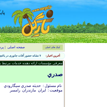
پای
صفحه اصلی
|
پر
لینک های اصلی
آخرین اخبار:
۷ نشانه حضور آفات جانوری در باغچه و روش‌های کنترل طبیعی
معرفی مؤسسات ارائه دهنده خدمات مرتبط با 
صدري
نام مسئول :
حديثه صدري سيگارودي
موقعیت :
ایران
مازندران
رامسر