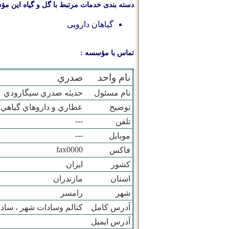
دسته بندی خدمات مرتبط با گل و گیاه این مؤ
گیاهان دارویی
تماس با مؤسسه :
نام واحد
صدري
نام مسئول
حديثه صدري سيگارودي
توضیح
عطاري و داروهاي گياهي
---
تلفن
---
موبایل
fax0000
فاکس
کشور
ایران
استان
مازندران
شهر
رامسر
آدرس کامل
کتالم وسادات شهر ، سادات شهر ، کوچه باهنر 2(
آدرس ایمیل