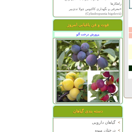
راهکارها
>
معرفی و نگهداری کاکتوس چولا تدی‌بیر
(Cylindropuntia bigelovii)
فوت و فن باغبانی امروز
پرورش درخت آلو
دسته بندی گیاهان
>
گیاهان دارویی
>
درختان میوه