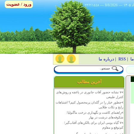
ورود / عضویت
٢٣/٢/١٤٤٨
---
8/8/2026
---
ما
|
RSS
|
درباره ما
آخرین مطالب
>
۷ نشانه حضور آفات جانوری در باغچه و روش‌های
کنترل طبیعی
>
چطور خیار را در گلدان پرمحصول کنیم؟ اشتباهات
رایج و نکات طلایی
>
راهنمای کاشت و نگهداری درخت ماگنولیا؛
شکوفه‌های درشت در بهار
>
۷ گیاه بومی ایران برای بالکن‌های آفتاب‌گیر؛
کم‌توقع و مقاوم