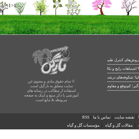
-1>-1>1
0
 اشتباهات رایج و نکات طلایی
یا؛ شکوفه‌های درشت در بهار
© تمام حقوق مادی و معنوی این
سایت متعلق به نارگیل است.
استفاده از مطالب در رسانه های
آموزشی با ذکر منبع و لینک به صفحه
مربوطه بلا مانع است
|
نقشه سایت
|
تماس با ما
|
RSS
|
مقالات گل و گیاه
|
مؤسسات گل و گیاه