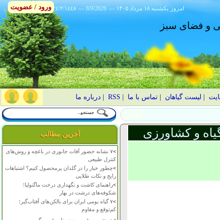
ورود / عضویت
امروز
۱۴۰۵ يکشنبه ۱۸ مرداد
---
8/9/2026
---
٢٤/٢/١٤٤٨
انی و فضای سبز
ایت
|
لیست گیاهان
|
تماس با ما
|
RSS
|
درباره ما
یاه و کشاورزی
آخرین مطالب
>
۷ نشانه حضور آفات جانوری در باغچه و روش‌های
کنترل طبیعی
>
چطور خیار را در گلدان پرمحصول کنیم؟ اشتباهات
رایج و نکات طلایی
>
راهنمای کاشت و نگهداری درخت ماگنولیا؛
شکوفه‌های درشت در بهار
>
۷ گیاه بومی ایران برای بالکن‌های آفتاب‌گیر؛
کم‌توقع و مقاوم