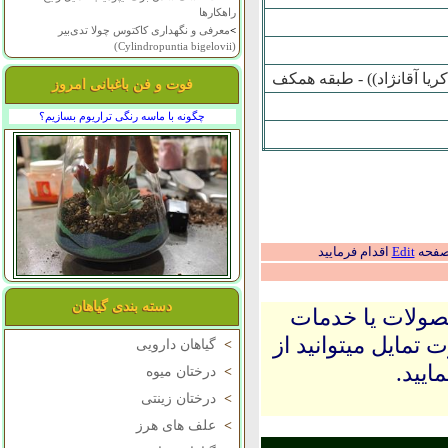
راهکارها
>
معرفی و نگهداری کاکتوس چولا تدی‌بیر
(Cylindropuntia bigelovii)
کريا آقانژاد)) - طبقه همکف
فوت و فن باغبانی امروز
چگونه با ماسه رنگی تراریوم بسازیم؟
 صفحه
Edit
اقدام فرمایید
دسته بندی گیاهان
حصولات یا خدمات
 تمایل میتوانید از
>
گیاهان دارویی
ایید.
>
درختان میوه
>
درختان زینتی
>
علف های هرز