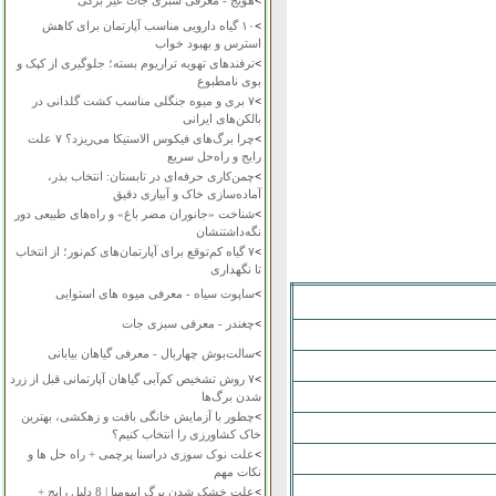
>
هویج - معرفی سبزی جات غیر برگی
>
۱۰ گیاه دارویی مناسب آپارتمان برای کاهش
استرس و بهبود خواب
>
ترفندهای تهویه تراریوم بسته؛ جلوگیری از کپک و
بوی نامطبوع
>
۷ بری و میوه جنگلی مناسب کشت گلدانی در
بالکن‌های ایرانی
>
چرا برگ‌های فیکوس الاستیکا می‌ریزد؟ ۷ علت
رایج و راه‌حل سریع
>
چمن‌کاری حرفه‌ای در تابستان: انتخاب بذر،
آماده‌سازی خاک و آبیاری دقیق
>
شناخت «جانوران مضر باغ» و راه‌های طبیعی دور
نگه‌داشتنشان
>
۷ گیاه کم‌توقع برای آپارتمان‌های کم‌نور؛ از انتخاب
تا نگهداری
>
ساپوت سیاه - معرفی میوه های استوایی
>
چغندر - معرفی سبزی جات
>
سالت‌بوش چهاربال - معرفی گیاهان بیابانی
>
۷ روش تشخیص کم‌آبی گیاهان آپارتمانی قبل از زرد
شدن برگ‌ها
>
چطور با آزمایش خانگی بافت و زهکشی، بهترین
خاک کشاورزی را انتخاب کنیم؟
>
علت نوک سوزی دراسنا پرچمی + راه حل ها و
نکات مهم
>
علت خشک شدن برگ ایپومیا | 8 دلیل رایج +