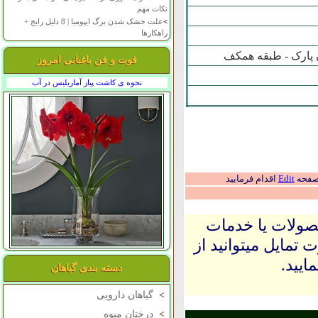
نکات مهم
>
علت خشک شدن برگ ایپومیا | 8 دلیل رایج +
راهکارها
ان پارک - طبقه همکف
فوت و فن باغبانی امروز
نحوه ی کاشت پیاز آماریلیس در آب
 صفحه
Edit
اقدام فرمایید
حصولات یا خدمات
 تمایل میتوانید از
ایید.
دسته بندی گیاهان
>
گیاهان دارویی
>
درختان میوه