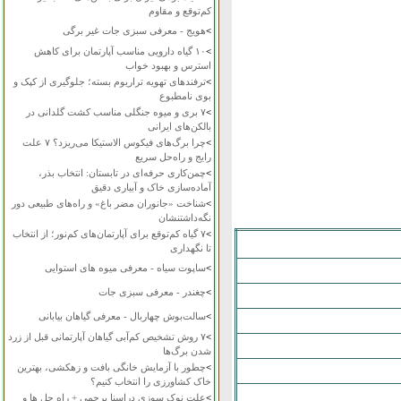
کم‌توقع و مقاوم
>
هویج - معرفی سبزی جات غیر برگی
>
۱۰ گیاه دارویی مناسب آپارتمان برای کاهش
استرس و بهبود خواب
>
ترفندهای تهویه تراریوم بسته؛ جلوگیری از کپک و
بوی نامطبوع
>
۷ بری و میوه جنگلی مناسب کشت گلدانی در
بالکن‌های ایرانی
>
چرا برگ‌های فیکوس الاستیکا می‌ریزد؟ ۷ علت
رایج و راه‌حل سریع
>
چمن‌کاری حرفه‌ای در تابستان: انتخاب بذر،
آماده‌سازی خاک و آبیاری دقیق
>
شناخت «جانوران مضر باغ» و راه‌های طبیعی دور
نگه‌داشتنشان
>
۷ گیاه کم‌توقع برای آپارتمان‌های کم‌نور؛ از انتخاب
تا نگهداری
>
ساپوت سیاه - معرفی میوه های استوایی
>
چغندر - معرفی سبزی جات
>
سالت‌بوش چهاربال - معرفی گیاهان بیابانی
>
۷ روش تشخیص کم‌آبی گیاهان آپارتمانی قبل از زرد
شدن برگ‌ها
>
چطور با آزمایش خانگی بافت و زهکشی، بهترین
خاک کشاورزی را انتخاب کنیم؟
>
علت نوک سوزی دراسنا پرچمی + راه حل ها و