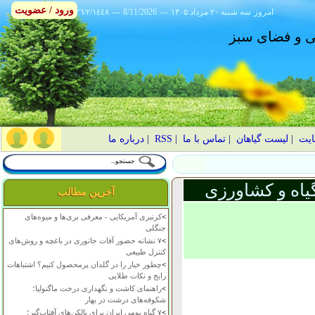
ورود / عضویت
امروز
۱۴۰۵ سه شنبه ۲۰ مرداد
---
8/11/2026
---
٢٦/٢/١٤٤٨
انی و فضای سبز
ایت
|
لیست گیاهان
|
تماس با ما
|
RSS
|
درباره ما
یاه و کشاورزی
آخرین مطالب
>
کرنبری آمریکایی - معرفی بری‌ها و میوه‌های
جنگلی
>
۷ نشانه حضور آفات جانوری در باغچه و روش‌های
کنترل طبیعی
>
چطور خیار را در گلدان پرمحصول کنیم؟ اشتباهات
رایج و نکات طلایی
>
راهنمای کاشت و نگهداری درخت ماگنولیا؛
شکوفه‌های درشت در بهار
>
۷ گیاه بومی ایران برای بالکن‌های آفتاب‌گیر؛