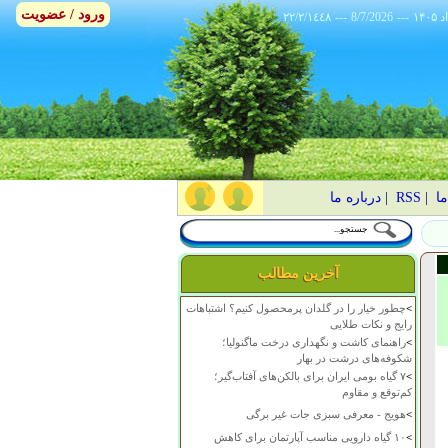
ورود / عضویت
٢٢/٢/١٤٤٨
---
8/7/2026
---
ما
|
RSS
|
درباره ما
آخرین مطالب
>
چطور خیار را در گلدان پرمحصول کنیم؟ اشتباهات
رایج و نکات طلایی
>
راهنمای کاشت و نگهداری درخت ماگنولیا؛
شکوفه‌های درشت در بهار
>
۷ گیاه بومی ایران برای بالکن‌های آفتاب‌گیر؛
کم‌توقع و مقاوم
>
هویج - معرفی سبزی جات غیر برگی
>
۱۰ گیاه دارویی مناسب آپارتمان برای کاهش