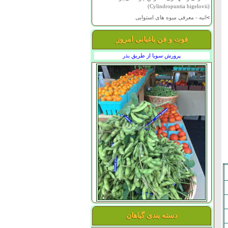
(Cylindropuntia bigelovii)
>
انبه - معرفی میوه های استوایی
فوت و فن باغبانی امروز
پرورش سویا از طریق بذر
دسته بندی گیاهان