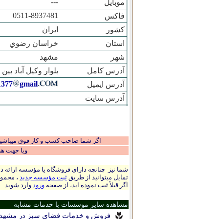
---
موبایل
0511-8937481
فاکس
کشور
ایران
استان
خراسان رضوي
شهر
مشهد
آدرس کامل
بلوار وکیل آباد بین 31و33 مجتمه سینوهه طبقه اول واحد 2
1377
gmail
آدرس ایمیل
آدرس سایت
اگر شما صاحب کسب و کار فوق میباشید و
ویا جهت ه
شما نیز چنانچه دارای فروشگاه یا مؤسسه ارائه ده
تمایل میتوانید از طریق
ثبت مؤسسه جدید
، مجموع
اگر قبلاً ثبت نموده اید، از صفحه
ورود
وارد شوید
مشاهده سایر موسسات با خدمات مشابه
فروش و خدمات فضای سبز در مشهد