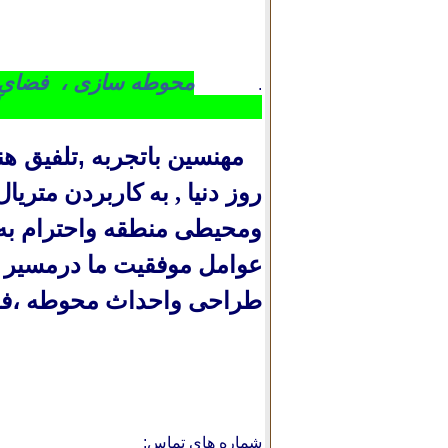
محوطه سازی ،
فضای 
.
آبنما، تراریوم ، آلا
,تلفیق ه
مهنسین باتجربه
روز دنیا
,
به کاربردن متریال
ومحیطی منطقه واحترام به 
عوامل موفقیت ما درمسیر 
طراحی واحداث محوطه ،فضا
7@gmail.com
شماره های تماس: