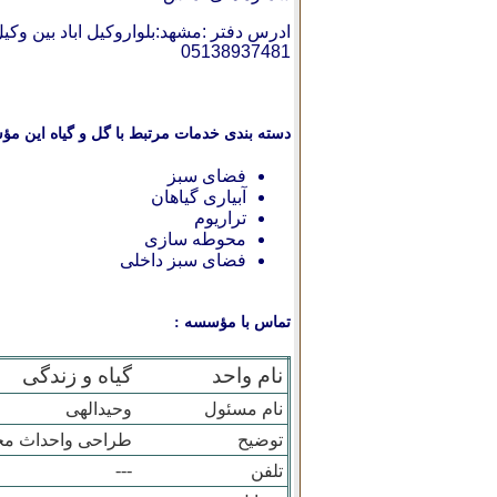
ادرس دفتر :مشهد:بلواروکیل اباد بین وکیل اباد 31و33 مجتمع سینوهه طبقه ا
05138937481
دسته بندی خدمات مرتبط با گل و گیاه این مؤ
فضای سبز
آبیاری گیاهان
تراریوم
محوطه سازی
فضای سبز داخلی
تماس با مؤسسه :
نام واحد
گیاه و زندگی
نام مسئول
وحیدالهی
توضیح
طراحی واحداث محوطه وف
---
تلفن