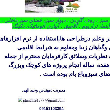
سبز ، روف گاردن ، دیوار سبز، فضای سبز داخلی ،
چیق ، آبیاری اتوماتیک، دکینگ
نر وعلم درطراحی ها,استفاده از نرم افزارهای
 وگیاهان زیبا ومقاوم به شرایط اقلیمی
نظریات وسلائق کارفرمایان محترم از جمله
هفده ساله انجام پروژه های کوچک وبزرگ
ی سبزوباغ بام بوده است .
مدیریت :مهندس وحید الهی
plant.life137
09151103394