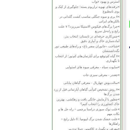
استرس و بهبود خواب
>
ترفندهای تهویه تراریوم بسته؛ جلوگیری از کپک و
بوی نامطبوع
>
۷ بری و میوه جنگلی مناسب کشت گلدانی در
بالکن‌های ایرانی
>
چرا برگ‌های فیکوس الاستیکا می‌ریزد؟ ۷ علت
رایج و راه‌حل سریع
>
چمن‌کاری حرفه‌ای در تابستان: انتخاب بذر،
آماده‌سازی خاک و آبیاری دقیق
>
شناخت «جانوران مضر باغ» و راه‌های طبیعی دور
نگه‌داشتنشان
>
۷ گیاه کم‌توقع برای آپارتمان‌های کم‌نور؛ از انتخاب
تا نگهداری
>
ساپوت سیاه - معرفی میوه های استوایی
>
چغندر - معرفی سبزی جات
>
سالت‌بوش چهاربال - معرفی گیاهان بیابانی
>
۷ روش تشخیص کم‌آبی گیاهان آپارتمانی قبل از زرد
شدن برگ‌ها
>
چطور با آزمایش خانگی بافت و زهکشی، بهترین
خاک کشاورزی را انتخاب کنیم؟
>
علت نوک سوزی دراسنا پرچمی + راه حل ها و
نکات مهم
>
علت خشک شدن برگ ایپومیا | 8 دلیل رایج +
راهکارها
>
معرفی و نگهداری کاکتوس چولا تدی‌بیر