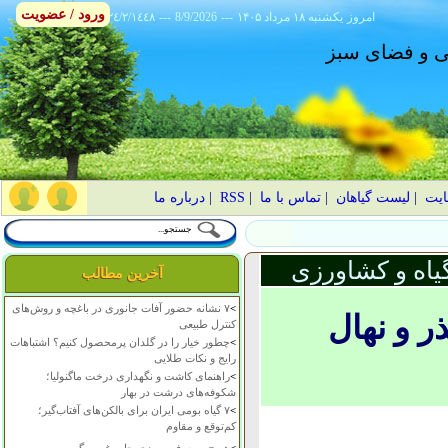
ورود / عضویت
امروز
۱۴۰۵ يکشنبه ۱۸ مرداد
---
8/9/2026
---
٢٤/٢/١٤٤٨
انی و فضای سبز
ایت
|
لیست گیاهان
|
تماس با ما
|
RSS
|
درباره ما
یاه و کشاورزی
آخرین مطالب
>
۷ نشانه حضور آفات جانوری در باغچه و روش‌های
ر و نهال
کنترل طبیعی
>
چطور خیار را در گلدان پرمحصول کنیم؟ اشتباهات
رایج و نکات طلایی
>
راهنمای کاشت و نگهداری درخت ماگنولیا؛
شکوفه‌های درشت در بهار
>
۷ گیاه بومی ایران برای بالکن‌های آفتاب‌گیر؛
کم‌توقع و مقاوم