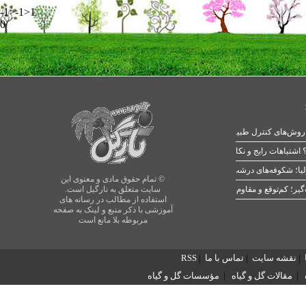
-1>-1>1
0
 اشتباهات رایج و نکات طلایی
یا؛ شکوفه‌های درشت در بهار
© تمام حقوق مادی و معنوی این
سایت متعلق به نارگیل است.
استفاده از مطالب در رسانه های
آموزشی با ذکر منبع و لینک به صفحه
مربوطه بلا مانع است
|
نقشه سایت
|
تماس با ما
|
RSS
|
مقالات گل و گیاه
|
مؤسسات گل و گیاه