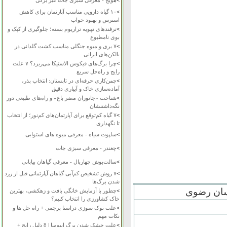
>
هویج - معرفی سبزی جات غیر برگی
>
۱۰ گیاه دارویی مناسب آپارتمان برای کاهش
استرس و بهبود خواب
>
ترفندهای تهویه تراریوم بسته؛ جلوگیری از کپک و
بوی نامطبوع
>
۷ بری و میوه جنگلی مناسب کشت گلدانی در
بالکن‌های ایرانی
>
چرا برگ‌های فیکوس الاستیکا می‌ریزد؟ ۷ علت
رایج و راه‌حل سریع
>
چمن‌کاری حرفه‌ای در تابستان: انتخاب بذر،
آماده‌سازی خاک و آبیاری دقیق
>
شناخت «جانوران مضر باغ» و راه‌های طبیعی دور
نگه‌داشتنشان
>
۷ گیاه کم‌توقع برای آپارتمان‌های کم‌نور؛ از انتخاب
تا نگهداری
>
ساپوت سیاه - معرفی میوه های استوایی
>
چغندر - معرفی سبزی جات
>
سالت‌بوش چهاربال - معرفی گیاهان بیابانی
>
۷ روش تشخیص کم‌آبی گیاهان آپارتمانی قبل از زرد
شدن برگ‌ها
اسان رضوی
>
چطور با آزمایش خانگی بافت و زهکشی، بهترین
خاک کشاورزی را انتخاب کنیم؟
>
علت نوک سوزی دراسنا پرچمی + راه حل ها و
نکات مهم
>
علت خشک شدن برگ ایپومیا | 8 دلیل رایج +