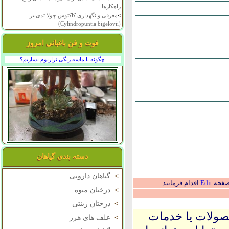
راهکارها
>
معرفی و نگهداری کاکتوس چولا تدی‌بیر
(Cylindropuntia bigelovii)
فوت و فن باغبانی امروز
چگونه با ماسه رنگی تراریوم بسازیم؟
دسته بندی گیاهان
>
گیاهان دارویی
 صفحه
Edit
اقدام فرمایید
>
درختان میوه
>
درختان زینتی
حصولات یا خدمات
>
علف های هرز