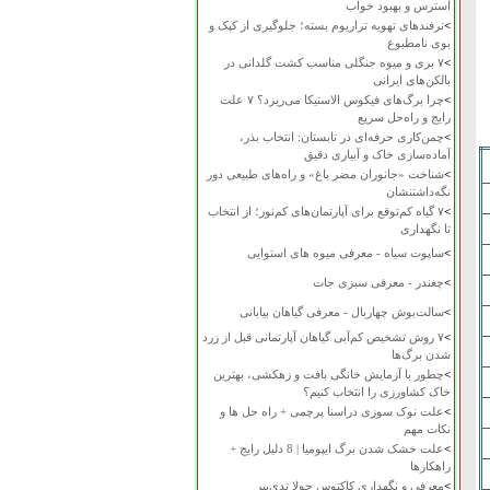
استرس و بهبود خواب
>
ترفندهای تهویه تراریوم بسته؛ جلوگیری از کپک و
بوی نامطبوع
>
۷ بری و میوه جنگلی مناسب کشت گلدانی در
بالکن‌های ایرانی
>
چرا برگ‌های فیکوس الاستیکا می‌ریزد؟ ۷ علت
رایج و راه‌حل سریع
>
چمن‌کاری حرفه‌ای در تابستان: انتخاب بذر،
آماده‌سازی خاک و آبیاری دقیق
>
شناخت «جانوران مضر باغ» و راه‌های طبیعی دور
نگه‌داشتنشان
>
۷ گیاه کم‌توقع برای آپارتمان‌های کم‌نور؛ از انتخاب
تا نگهداری
>
ساپوت سیاه - معرفی میوه های استوایی
>
چغندر - معرفی سبزی جات
>
سالت‌بوش چهاربال - معرفی گیاهان بیابانی
>
۷ روش تشخیص کم‌آبی گیاهان آپارتمانی قبل از زرد
شدن برگ‌ها
>
چطور با آزمایش خانگی بافت و زهکشی، بهترین
خاک کشاورزی را انتخاب کنیم؟
>
علت نوک سوزی دراسنا پرچمی + راه حل ها و
نکات مهم
>
علت خشک شدن برگ ایپومیا | 8 دلیل رایج +
راهکارها
>
معرفی و نگهداری کاکتوس چولا تدی‌بیر