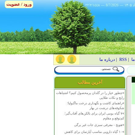
ورود / عضویت
٢٢/٢/١٤٤٨
---
8/7/2026
---
ما
|
RSS
|
درباره ما
آخرین مطالب
>
چطور خیار را در گلدان پرمحصول کنیم؟ اشتباهات
رایج و نکات طلایی
>
راهنمای کاشت و نگهداری درخت ماگنولیا؛
شکوفه‌های درشت در بهار
>
۷ گیاه بومی ایران برای بالکن‌های آفتاب‌گیر؛
کم‌توقع و مقاوم
>
هویج - معرفی سبزی جات غیر برگی
>
۱۰ گیاه دارویی مناسب آپارتمان برای کاهش