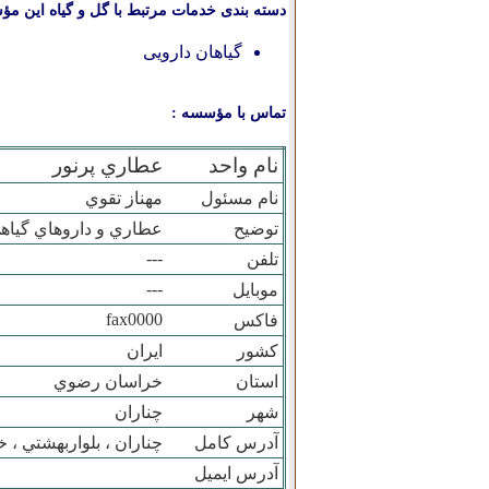
دسته بندی خدمات مرتبط با گل و گیاه این مؤ
گیاهان دارویی
تماس با مؤسسه :
نام واحد
عطاري پرنور
نام مسئول
مهناز تقوي
توضیح
عطاري و داروهاي گياه
---
تلفن
---
موبایل
fax0000
فاکس
کشور
ایران
استان
خراسان رضوي
شهر
چناران
آدرس کامل
چناران ، بلواربهشتي ، خيابان
آدرس ایمیل