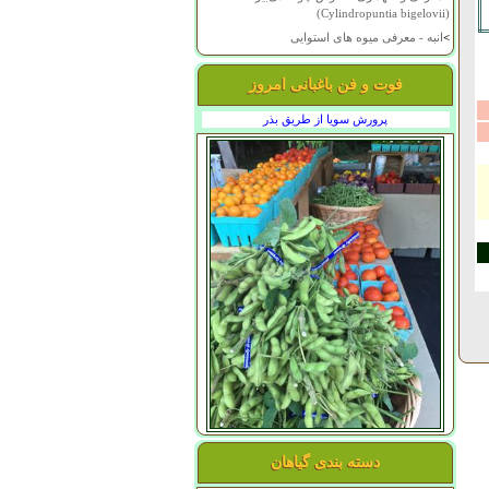
(Cylindropuntia bigelovii)
>
انبه - معرفی میوه های استوایی
فوت و فن باغبانی امروز
پرورش سویا از طریق بذر
دسته بندی گیاهان