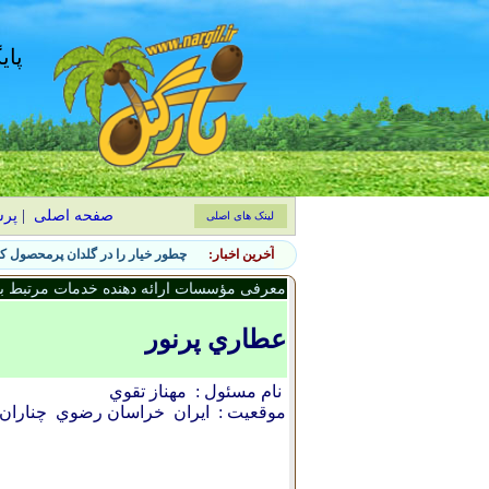
پای
صفحه اصلی
|
پر
لینک های اصلی
آخرین اخبار:
چطور خیار را در گلدان پرمحصول کن
معرفی مؤسسات ارائه دهنده خدمات مرتبط با 
عطاري پرنور
نام مسئول :
مهناز تقوي
موقعیت :
ایران
خراسان رضوي
چناران