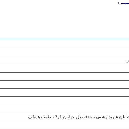
سسه :
ي
 شهيدبهشتي ، حدفاصل خيابان 1و3 ، طبقه همکف