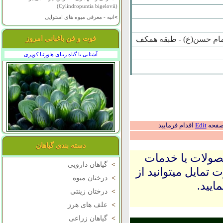
(Cylindropuntia bigelovii)
>
انبه - معرفی میوه های استوایی
امام حسن(ع) - طبقه همکف
فوت و فن باغبانی امروز
آشنایی با گیاه زیبای هاورتیا کوپری
 صفحه
Edit
اقدام فرمایید
دسته بندی گیاهان
حصولات یا خدمات
>
گیاهان دارویی
 تمایل میتوانید از
>
درختان میوه
ایید.
>
درختان زینتی
>
علف های هرز
>
گیاهان زراعی