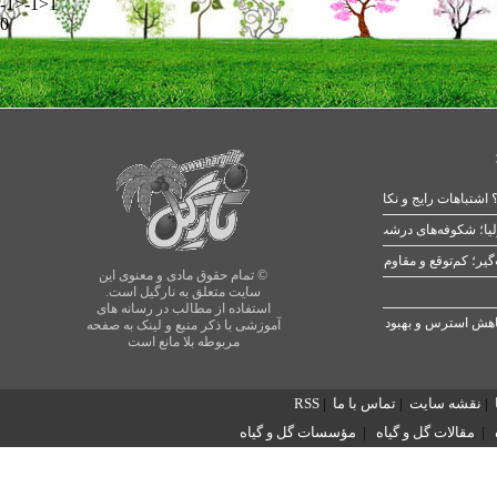
-1>-1>1
0
 اشتباهات رایج و نکات طلایی
یا؛ شکوفه‌های درشت در بهار
© تمام حقوق مادی و معنوی این
سایت متعلق به نارگیل است.
استفاده از مطالب در رسانه های
آموزشی با ذکر منبع و لینک به صفحه
مربوطه بلا مانع است
|
نقشه سایت
|
تماس با ما
|
RSS
|
مقالات گل و گیاه
|
مؤسسات گل و گیاه