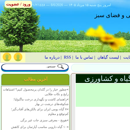
ورود / عضویت
امروز
۱۴۰۵ پنج شنبه ۱۵ مرداد
---
8/6/2026
---
٢١/٢/١٤٤٨
انی و فضای سبز
ایت
|
لیست گیاهان
|
تماس با ما
|
RSS
|
درباره ما
یاه و کشاورزی
آخرین مطالب
>
چطور خیار را در گلدان پرمحصول کنیم؟ اشتباهات
رایج و نکات طلایی
>
راهنمای کاشت و نگهداری درخت ماگنولیا؛
شکوفه‌های درشت در بهار
>
۷ گیاه بومی ایران برای بالکن‌های آفتاب‌گیر؛
کم‌توقع و مقاوم
>
هویج - معرفی سبزی جات غیر برگی
>
۱۰ گیاه دارویی مناسب آپارتمان برای کاهش