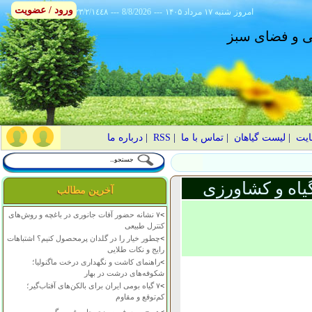
ورود / عضویت
امروز
۱۴۰۵ شنبه ۱۷ مرداد
---
8/8/2026
---
٢٣/٢/١٤٤٨
انی و فضای سبز
ایت
|
لیست گیاهان
|
تماس با ما
|
RSS
|
درباره ما
یاه و کشاورزی
آخرین مطالب
>
۷ نشانه حضور آفات جانوری در باغچه و روش‌های
کنترل طبیعی
>
چطور خیار را در گلدان پرمحصول کنیم؟ اشتباهات
رایج و نکات طلایی
>
راهنمای کاشت و نگهداری درخت ماگنولیا؛
شکوفه‌های درشت در بهار
>
۷ گیاه بومی ایران برای بالکن‌های آفتاب‌گیر؛
کم‌توقع و مقاوم