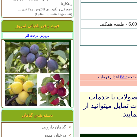
راهکارها
>
معرفی و نگهداری کاکتوس چولا تدی‌بیر
(Cylindropuntia bigelovii)
فوت و فن باغبانی امروز
پرورش درخت آلو
 صفحه
Edit
اقدام فرمایید
حصولات یا خدمات
 تمایل میتوانید از
ایید.
دسته بندی گیاهان
>
گیاهان دارویی
>
درختان میوه