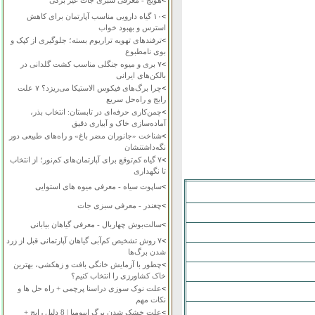
>
هویج - معرفی سبزی جات غیر برگی
>
۱۰ گیاه دارویی مناسب آپارتمان برای کاهش
استرس و بهبود خواب
>
ترفندهای تهویه تراریوم بسته؛ جلوگیری از کپک و
بوی نامطبوع
>
۷ بری و میوه جنگلی مناسب کشت گلدانی در
بالکن‌های ایرانی
>
چرا برگ‌های فیکوس الاستیکا می‌ریزد؟ ۷ علت
رایج و راه‌حل سریع
>
چمن‌کاری حرفه‌ای در تابستان: انتخاب بذر،
آماده‌سازی خاک و آبیاری دقیق
>
شناخت «جانوران مضر باغ» و راه‌های طبیعی دور
نگه‌داشتنشان
>
۷ گیاه کم‌توقع برای آپارتمان‌های کم‌نور؛ از انتخاب
تا نگهداری
>
ساپوت سیاه - معرفی میوه های استوایی
>
چغندر - معرفی سبزی جات
>
سالت‌بوش چهاربال - معرفی گیاهان بیابانی
>
۷ روش تشخیص کم‌آبی گیاهان آپارتمانی قبل از زرد
شدن برگ‌ها
>
چطور با آزمایش خانگی بافت و زهکشی، بهترین
خاک کشاورزی را انتخاب کنیم؟
>
علت نوک سوزی دراسنا پرچمی + راه حل ها و
نکات مهم
>
علت خشک شدن برگ ایپومیا | 8 دلیل رایج +