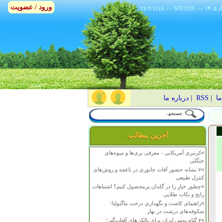
ورود / عضویت
٢٤/٢/١٤٤٨
---
8/9/2026
---
ما
|
RSS
|
درباره ما
آخرین مطالب
>
کرنبری آمریکایی - معرفی بری‌ها و میوه‌های
جنگلی
>
۷ نشانه حضور آفات جانوری در باغچه و روش‌های
کنترل طبیعی
>
چطور خیار را در گلدان پرمحصول کنیم؟ اشتباهات
رایج و نکات طلایی
>
راهنمای کاشت و نگهداری درخت ماگنولیا؛
شکوفه‌های درشت در بهار
>
۷ گیاه بومی ایران برای بالکن‌های آفتاب‌گیر؛