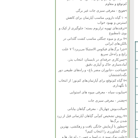
کم‌توقع و مقاوم
>
هویج - معرفی سبزی جات غیر برگی
>
۱۰ گیاه دارویی مناسب آپارتمان برای کاهش
استرس و بهبود خواب
>
ترفندهای تهویه تراریوم بسته؛ جلوگیری از کپک و
بوی نامطبوع
>
۷ بری و میوه جنگلی مناسب کشت گلدانی در
بالکن‌های ایرانی
>
چرا برگ‌های فیکوس الاستیکا می‌ریزد؟ ۷ علت
رایج و راه‌حل سریع
>
چمن‌کاری حرفه‌ای در تابستان: انتخاب بذر،
آماده‌سازی خاک و آبیاری دقیق
>
شناخت «جانوران مضر باغ» و راه‌های طبیعی دور
نگه‌داشتنشان
>
۷ گیاه کم‌توقع برای آپارتمان‌های کم‌نور؛ از انتخاب
تا نگهداری
>
ساپوت سیاه - معرفی میوه های استوایی
>
چغندر - معرفی سبزی جات
>
سالت‌بوش چهاربال - معرفی گیاهان بیابانی
>
۷ روش تشخیص کم‌آبی گیاهان آپارتمانی قبل از زرد
شدن برگ‌ها
>
چطور با آزمایش خانگی بافت و زهکشی، بهترین
خاک کشاورزی را انتخاب کنیم؟
>
علت نوک سوزی دراسنا پرچمی + راه حل ها و