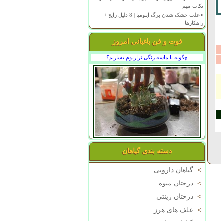
نکات مهم
>
علت خشک شدن برگ ایپومیا | 8 دلیل رایج +
راهکارها
فوت و فن باغبانی امروز
چگونه با ماسه رنگی تراریوم بسازیم؟
دسته بندی گیاهان
>
گیاهان دارویی
>
درختان میوه
>
درختان زینتی
>
علف های هرز