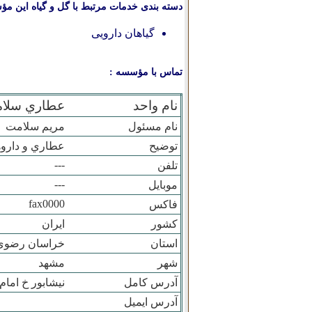
دسته بندی خدمات مرتبط با گل و گیاه این مؤ
گیاهان دارویی
تماس با مؤسسه :
نام واحد
عطاري سلا
نام مسئول
مريم سلامت
توضیح
عطاري و داروه
---
تلفن
---
موبایل
fax0000
فاکس
کشور
ایران
استان
خراسان رضوي
شهر
مشهد
آدرس کامل
نيشابور خ اما
آدرس ایمیل