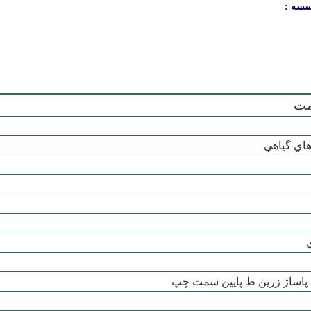
سسه :
مت
اي گياهي
م پاساژ زرين ط پايين سمت چپ