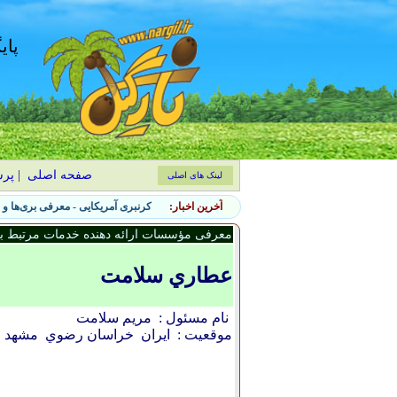
پای
صفحه اصلی
|
پر
لینک های اصلی
آخرین اخبار:
۷ نشانه حضور آفات جانوری در باغچه و روش‌های کنترل طبیعی
معرفی مؤسسات ارائه دهنده خدمات مرتبط با 
عطاري سلامت
نام مسئول :
مريم سلامت
موقعیت :
ایران
خراسان رضوي
مشهد