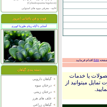
(Cylindropuntia bigelovii)
>
انبه - معرفی میوه های استوایی
فوت و فن باغبانی امروز
آشنایی با گیاه زیبای هاورتیا کوپری
 صفحه
Edit
اقدام فرمایید
دسته بندی گیاهان
حصولات یا خدمات
>
گیاهان دارویی
 تمایل میتوانید از
>
درختان میوه
ایید.
>
درختان زینتی
>
علف های هرز
>
گیاهان زراعی