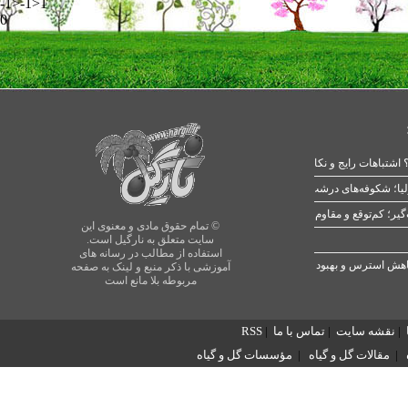
-1>-1>1
0
 اشتباهات رایج و نکات طلایی
یا؛ شکوفه‌های درشت در بهار
© تمام حقوق مادی و معنوی این
سایت متعلق به نارگیل است.
استفاده از مطالب در رسانه های
آموزشی با ذکر منبع و لینک به صفحه
مربوطه بلا مانع است
|
نقشه سایت
|
تماس با ما
|
RSS
|
مقالات گل و گیاه
|
مؤسسات گل و گیاه