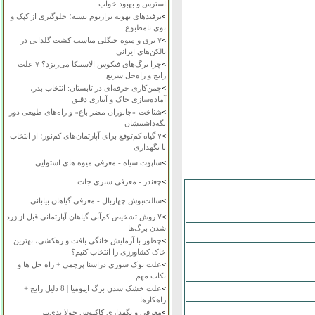
استرس و بهبود خواب
>
ترفندهای تهویه تراریوم بسته؛ جلوگیری از کپک و
بوی نامطبوع
>
۷ بری و میوه جنگلی مناسب کشت گلدانی در
بالکن‌های ایرانی
>
چرا برگ‌های فیکوس الاستیکا می‌ریزد؟ ۷ علت
رایج و راه‌حل سریع
>
چمن‌کاری حرفه‌ای در تابستان: انتخاب بذر،
آماده‌سازی خاک و آبیاری دقیق
>
شناخت «جانوران مضر باغ» و راه‌های طبیعی دور
نگه‌داشتنشان
>
۷ گیاه کم‌توقع برای آپارتمان‌های کم‌نور؛ از انتخاب
تا نگهداری
>
ساپوت سیاه - معرفی میوه های استوایی
>
چغندر - معرفی سبزی جات
>
سالت‌بوش چهاربال - معرفی گیاهان بیابانی
>
۷ روش تشخیص کم‌آبی گیاهان آپارتمانی قبل از زرد
شدن برگ‌ها
>
چطور با آزمایش خانگی بافت و زهکشی، بهترین
خاک کشاورزی را انتخاب کنیم؟
>
علت نوک سوزی دراسنا پرچمی + راه حل ها و
نکات مهم
>
علت خشک شدن برگ ایپومیا | 8 دلیل رایج +
راهکارها
>
معرفی و نگهداری کاکتوس چولا تدی‌بیر