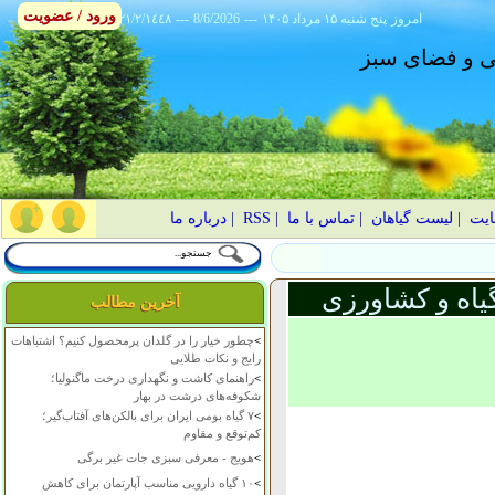
ورود / عضویت
امروز
۱۴۰۵ پنج شنبه ۱۵ مرداد
---
8/6/2026
---
٢١/٢/١٤٤٨
انی و فضای سبز
ایت
|
لیست گیاهان
|
تماس با ما
|
RSS
|
درباره ما
یاه و کشاورزی
آخرین مطالب
>
چطور خیار را در گلدان پرمحصول کنیم؟ اشتباهات
رایج و نکات طلایی
>
راهنمای کاشت و نگهداری درخت ماگنولیا؛
شکوفه‌های درشت در بهار
>
۷ گیاه بومی ایران برای بالکن‌های آفتاب‌گیر؛
کم‌توقع و مقاوم
>
هویج - معرفی سبزی جات غیر برگی
>
۱۰ گیاه دارویی مناسب آپارتمان برای کاهش