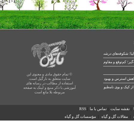
-1>-1>1
0
یا؛ شکوفه‌های درشت در بهار
© تمام حقوق مادی و معنوی این
سایت متعلق به نارگیل است.
استفاده از مطالب در رسانه های
از کپک و بوی نامطبوع
آموزشی با ذکر منبع و لینک به صفحه
مربوطه بلا مانع است
|
نقشه سایت
|
تماس با ما
|
RSS
|
مقالات گل و گیاه
|
مؤسسات گل و گیاه