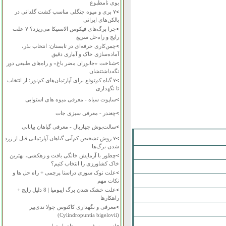
بوی نامطبوع
>
۷ بری و میوه جنگلی مناسب کشت گلدانی در
بالکن‌های ایرانی
>
چرا برگ‌های فیکوس الاستیکا می‌ریزد؟ ۷ علت
رایج و راه‌حل سریع
>
چمن‌کاری حرفه‌ای در تابستان: انتخاب بذر،
آماده‌سازی خاک و آبیاری دقیق
>
شناخت «جانوران مضر باغ» و راه‌های طبیعی دور
نگه‌داشتنشان
>
۷ گیاه کم‌توقع برای آپارتمان‌های کم‌نور؛ از انتخاب
تا نگهداری
>
ساپوت سیاه - معرفی میوه های استوایی
>
چغندر - معرفی سبزی جات
>
سالت‌بوش چهاربال - معرفی گیاهان بیابانی
>
۷ روش تشخیص کم‌آبی گیاهان آپارتمانی قبل از زرد
شدن برگ‌ها
>
چطور با آزمایش خانگی بافت و زهکشی، بهترین
خاک کشاورزی را انتخاب کنیم؟
>
علت نوک سوزی دراسنا پرچمی + راه حل ها و
نکات مهم
>
علت خشک شدن برگ ایپومیا | 8 دلیل رایج +
راهکارها
>
معرفی و نگهداری کاکتوس چولا تدی‌بیر
(Cylindropuntia bigelovii)