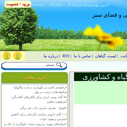
ورود / عضویت
امروز
۱۴۰۵ پنج شنبه ۱۵ مرداد
---
8/6/2026
---
٢١/٢/١٤٤٨
انی و فضای سبز
ایت
|
لیست گیاهان
|
تماس با ما
|
RSS
|
درباره ما
یاه و کشاورزی
آخرین مطالب
>
راهنمای کاشت و نگهداری درخت ماگنولیا؛
شکوفه‌های درشت در بهار
>
۷ گیاه بومی ایران برای بالکن‌های آفتاب‌گیر؛
کم‌توقع و مقاوم
>
هویج - معرفی سبزی جات غیر برگی
>
۱۰ گیاه دارویی مناسب آپارتمان برای کاهش
استرس و بهبود خواب
>
ترفندهای تهویه تراریوم بسته؛ جلوگیری از کپک و