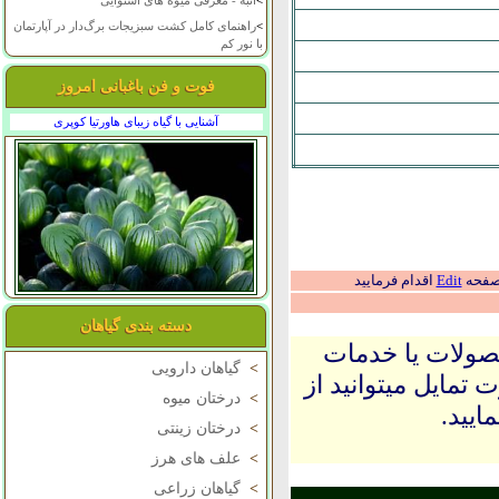
>
انبه - معرفی میوه های استوایی
>
راهنمای کامل کشت سبزیجات برگ‌دار در آپارتمان
با نور کم
فوت و فن باغبانی امروز
آشنایی با گیاه زیبای هاورتیا کوپری
 صفحه
Edit
اقدام فرمایید
دسته بندی گیاهان
حصولات یا خدمات
>
گیاهان دارویی
 تمایل میتوانید از
>
درختان میوه
ایید.
>
درختان زینتی
>
علف های هرز
>
گیاهان زراعی