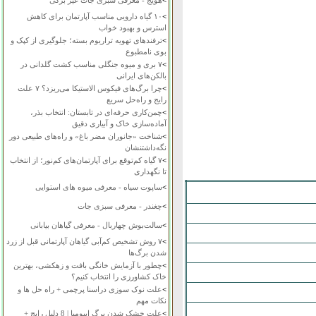
>
هویج - معرفی سبزی جات غیر برگی
>
۱۰ گیاه دارویی مناسب آپارتمان برای کاهش
استرس و بهبود خواب
>
ترفندهای تهویه تراریوم بسته؛ جلوگیری از کپک و
بوی نامطبوع
>
۷ بری و میوه جنگلی مناسب کشت گلدانی در
بالکن‌های ایرانی
>
چرا برگ‌های فیکوس الاستیکا می‌ریزد؟ ۷ علت
رایج و راه‌حل سریع
>
چمن‌کاری حرفه‌ای در تابستان: انتخاب بذر،
آماده‌سازی خاک و آبیاری دقیق
>
شناخت «جانوران مضر باغ» و راه‌های طبیعی دور
نگه‌داشتنشان
>
۷ گیاه کم‌توقع برای آپارتمان‌های کم‌نور؛ از انتخاب
تا نگهداری
>
ساپوت سیاه - معرفی میوه های استوایی
>
چغندر - معرفی سبزی جات
>
سالت‌بوش چهاربال - معرفی گیاهان بیابانی
>
۷ روش تشخیص کم‌آبی گیاهان آپارتمانی قبل از زرد
شدن برگ‌ها
>
چطور با آزمایش خانگی بافت و زهکشی، بهترین
خاک کشاورزی را انتخاب کنیم؟
>
علت نوک سوزی دراسنا پرچمی + راه حل ها و
نکات مهم
>
علت خشک شدن برگ ایپومیا | 8 دلیل رایج +