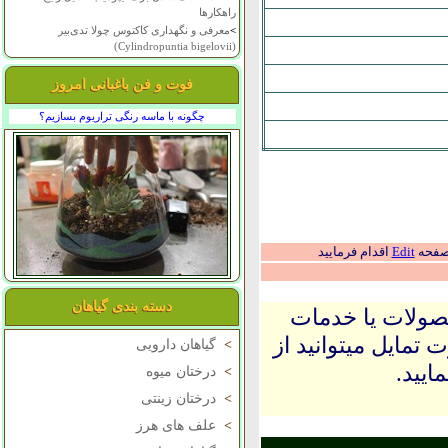
راهکارها
>
معرفی و نگهداری کاکتوس چولا تدی‌بیر
(Cylindropuntia bigelovii)
فوت و فن باغبانی امروز
چگونه با ماسه رنگی تراریوم بسازیم؟
 صفحه
Edit
اقدام فرمایید
دسته بندی گیاهان
حصولات یا خدمات
 تمایل میتوانید از
>
گیاهان دارویی
ایید.
>
درختان میوه
>
درختان زینتی
>
علف های هرز