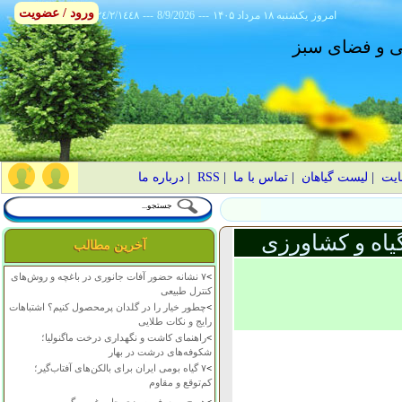
ورود / عضویت
امروز
۱۴۰۵ يکشنبه ۱۸ مرداد
---
8/9/2026
---
٢٤/٢/١٤٤٨
انی و فضای سبز
ایت
|
لیست گیاهان
|
تماس با ما
|
RSS
|
درباره ما
یاه و کشاورزی
آخرین مطالب
>
۷ نشانه حضور آفات جانوری در باغچه و روش‌های
کنترل طبیعی
>
چطور خیار را در گلدان پرمحصول کنیم؟ اشتباهات
رایج و نکات طلایی
>
راهنمای کاشت و نگهداری درخت ماگنولیا؛
شکوفه‌های درشت در بهار
>
۷ گیاه بومی ایران برای بالکن‌های آفتاب‌گیر؛
کم‌توقع و مقاوم