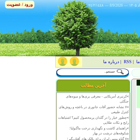
ورود / عضویت
٢٤/٢/١٤٤٨
---
8/9/2026
---
ما
|
RSS
|
درباره ما
آخرین مطالب
>
کرنبری آمریکایی - معرفی بری‌ها و میوه‌های
جنگلی
>
۷ نشانه حضور آفات جانوری در باغچه و روش‌های
کنترل طبیعی
>
چطور خیار را در گلدان پرمحصول کنیم؟ اشتباهات
رایج و نکات طلایی
>
راهنمای کاشت و نگهداری درخت ماگنولیا؛
شکوفه‌های درشت در بهار
>
۷ گیاه بومی ایران برای بالکن‌های آفتاب‌گیر؛