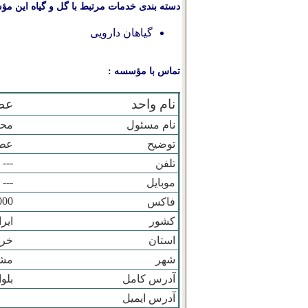
دسته بندی خدمات مرتبط با گل و گیاه این مؤ
گیاهان دارویی
تماس با مؤسسه :
نام واحد
عطا
نام مسئول
محم
توضیح
عطا
---
تلفن
---
موبایل
000
فاکس
کشور
ایر
استان
خرا
شهر
مش
آدرس کامل
بلو
آدرس ایمیل