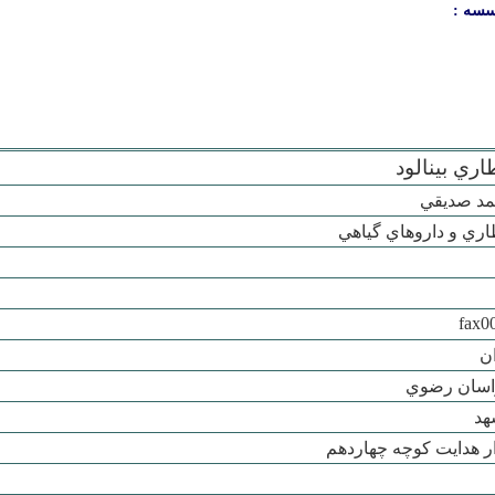
سسه :
ري بينالود
د صديقي
ري و داروهاي گياهي
fax0
ان
سان رضوي
هد
ار هدايت کوچه چهاردهم