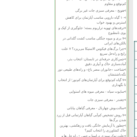
کم‌توقع و مقاوم
>
هویج - معرفی سبزی جات غیر برگی
>
۱۰ گیاه دارویی مناسب آپارتمان برای کاهش
استرس و بهبود خواب
>
ترفندهای تهویه تراریوم بسته؛ جلوگیری از کپک و
بوی نامطبوع
>
۷ بری و میوه جنگلی مناسب کشت گلدانی در
بالکن‌های ایرانی
>
چرا برگ‌های فیکوس الاستیکا می‌ریزد؟ ۷ علت
رایج و راه‌حل سریع
>
چمن‌کاری حرفه‌ای در تابستان: انتخاب بذر،
آماده‌سازی خاک و آبیاری دقیق
>
شناخت «جانوران مضر باغ» و راه‌های طبیعی دور
نگه‌داشتنشان
>
۷ گیاه کم‌توقع برای آپارتمان‌های کم‌نور؛ از انتخاب
تا نگهداری
>
ساپوت سیاه - معرفی میوه های استوایی
>
چغندر - معرفی سبزی جات
>
سالت‌بوش چهاربال - معرفی گیاهان بیابانی
>
۷ روش تشخیص کم‌آبی گیاهان آپارتمانی قبل از زرد
شدن برگ‌ها
>
چطور با آزمایش خانگی بافت و زهکشی، بهترین
خاک کشاورزی را انتخاب کنیم؟
>
علت نوک سوزی دراسنا پرچمی + راه حل ها و