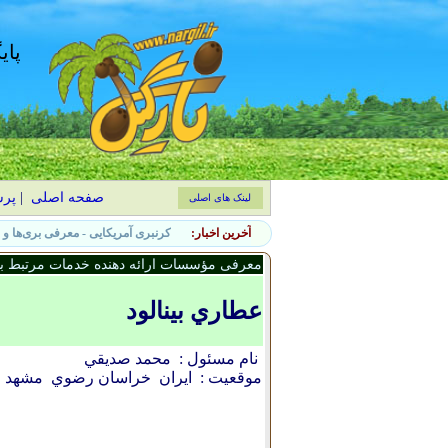
پای
صفحه اصلی
|
پر
لینک های اصلی
آخرین اخبار:
۷ نشانه حضور آفات جانوری در باغچه و روش‌های کنترل طبیعی
معرفی مؤسسات ارائه دهنده خدمات مرتبط با 
عطاري بينالود
نام مسئول :
محمد صديقي
موقعیت :
ایران
خراسان رضوي
مشهد