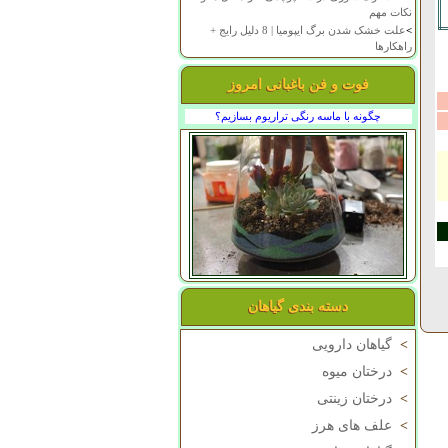
نکات مهم
>
علت خشک شدن برگ ایپومیا | 8 دلیل رایج +
راهکارها
فوت و فن باغبانی امروز
چگونه با ماسه رنگی تراریوم بسازیم؟
دسته بندی گیاهان
>
گیاهان دارویی
>
درختان میوه
>
درختان زینتی
>
علف های هرز