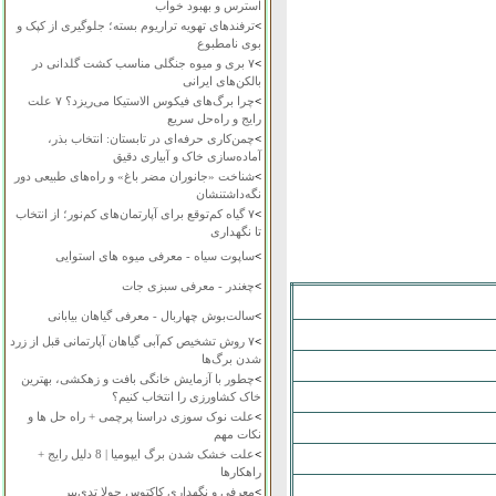
استرس و بهبود خواب
>
ترفندهای تهویه تراریوم بسته؛ جلوگیری از کپک و
بوی نامطبوع
>
۷ بری و میوه جنگلی مناسب کشت گلدانی در
بالکن‌های ایرانی
>
چرا برگ‌های فیکوس الاستیکا می‌ریزد؟ ۷ علت
رایج و راه‌حل سریع
>
چمن‌کاری حرفه‌ای در تابستان: انتخاب بذر،
آماده‌سازی خاک و آبیاری دقیق
>
شناخت «جانوران مضر باغ» و راه‌های طبیعی دور
نگه‌داشتنشان
>
۷ گیاه کم‌توقع برای آپارتمان‌های کم‌نور؛ از انتخاب
تا نگهداری
>
ساپوت سیاه - معرفی میوه های استوایی
>
چغندر - معرفی سبزی جات
>
سالت‌بوش چهاربال - معرفی گیاهان بیابانی
>
۷ روش تشخیص کم‌آبی گیاهان آپارتمانی قبل از زرد
شدن برگ‌ها
>
چطور با آزمایش خانگی بافت و زهکشی، بهترین
خاک کشاورزی را انتخاب کنیم؟
>
علت نوک سوزی دراسنا پرچمی + راه حل ها و
نکات مهم
>
علت خشک شدن برگ ایپومیا | 8 دلیل رایج +
راهکارها
>
معرفی و نگهداری کاکتوس چولا تدی‌بیر