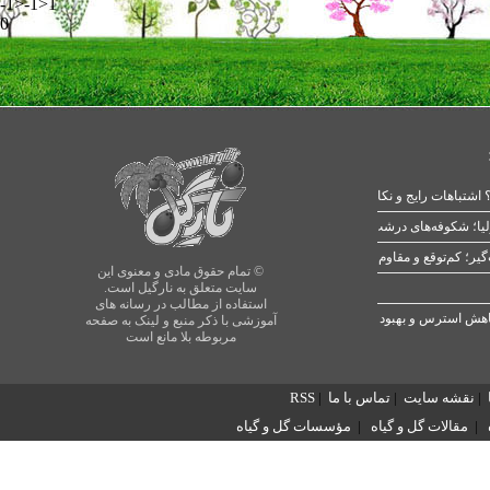
-1>-1>1
0
 اشتباهات رایج و نکات طلایی
یا؛ شکوفه‌های درشت در بهار
© تمام حقوق مادی و معنوی این
سایت متعلق به نارگیل است.
استفاده از مطالب در رسانه های
آموزشی با ذکر منبع و لینک به صفحه
مربوطه بلا مانع است
|
نقشه سایت
|
تماس با ما
|
RSS
|
مقالات گل و گیاه
|
مؤسسات گل و گیاه