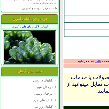
(Cylindropuntia bigelovii)
>
انبه - معرفی میوه های استوایی
فوت و فن باغبانی امروز
آشنایی با گیاه زیبای هاورتیا کوپری
 صفحه
Edit
اقدام فرمایید
دسته بندی گیاهان
حصولات یا خدمات
>
گیاهان دارویی
 تمایل میتوانید از
>
درختان میوه
ایید.
>
درختان زینتی
>
علف های هرز
>
گیاهان زراعی