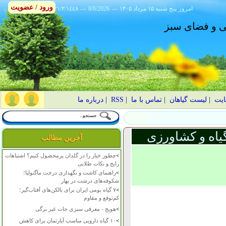
ورود / عضویت
امروز
۱۴۰۵ پنج شنبه ۱۵ مرداد
---
8/6/2026
---
٢١/٢/١٤٤٨
انی و فضای سبز
ایت
|
لیست گیاهان
|
تماس با ما
|
RSS
|
درباره ما
یاه و کشاورزی
آخرین مطالب
>
چطور خیار را در گلدان پرمحصول کنیم؟ اشتباهات
رایج و نکات طلایی
>
راهنمای کاشت و نگهداری درخت ماگنولیا؛
شکوفه‌های درشت در بهار
>
۷ گیاه بومی ایران برای بالکن‌های آفتاب‌گیر؛
کم‌توقع و مقاوم
>
هویج - معرفی سبزی جات غیر برگی
>
۱۰ گیاه دارویی مناسب آپارتمان برای کاهش