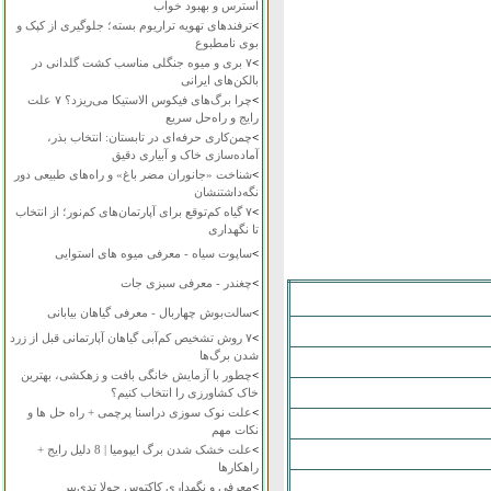
استرس و بهبود خواب
>
ترفندهای تهویه تراریوم بسته؛ جلوگیری از کپک و
بوی نامطبوع
>
۷ بری و میوه جنگلی مناسب کشت گلدانی در
بالکن‌های ایرانی
>
چرا برگ‌های فیکوس الاستیکا می‌ریزد؟ ۷ علت
رایج و راه‌حل سریع
>
چمن‌کاری حرفه‌ای در تابستان: انتخاب بذر،
آماده‌سازی خاک و آبیاری دقیق
>
شناخت «جانوران مضر باغ» و راه‌های طبیعی دور
نگه‌داشتنشان
>
۷ گیاه کم‌توقع برای آپارتمان‌های کم‌نور؛ از انتخاب
تا نگهداری
>
ساپوت سیاه - معرفی میوه های استوایی
>
چغندر - معرفی سبزی جات
>
سالت‌بوش چهاربال - معرفی گیاهان بیابانی
>
۷ روش تشخیص کم‌آبی گیاهان آپارتمانی قبل از زرد
شدن برگ‌ها
>
چطور با آزمایش خانگی بافت و زهکشی، بهترین
خاک کشاورزی را انتخاب کنیم؟
>
علت نوک سوزی دراسنا پرچمی + راه حل ها و
نکات مهم
>
علت خشک شدن برگ ایپومیا | 8 دلیل رایج +
راهکارها
>
معرفی و نگهداری کاکتوس چولا تدی‌بیر