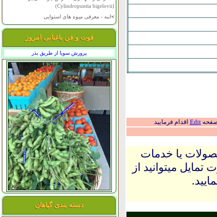
(Cylindropuntia bigelovii)
>
انبه - معرفی میوه های استوایی
فوت و فن باغبانی امروز
پرورش سویا از طریق بذر
 صفحه
Edit
اقدام فرمایید
حصولات یا خدمات
 تمایل میتوانید از
ایید.
دسته بندی گیاهان