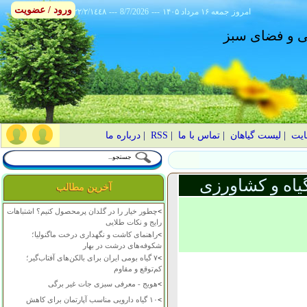
ورود / عضویت
امروز
۱۴۰۵ جمعه ۱۶ مرداد
---
8/7/2026
---
٢٢/٢/١٤٤٨
انی و فضای سبز
ایت
|
لیست گیاهان
|
تماس با ما
|
RSS
|
درباره ما
یاه و کشاورزی
آخرین مطالب
>
چطور خیار را در گلدان پرمحصول کنیم؟ اشتباهات
رایج و نکات طلایی
>
راهنمای کاشت و نگهداری درخت ماگنولیا؛
شکوفه‌های درشت در بهار
>
۷ گیاه بومی ایران برای بالکن‌های آفتاب‌گیر؛
کم‌توقع و مقاوم
>
هویج - معرفی سبزی جات غیر برگی
>
۱۰ گیاه دارویی مناسب آپارتمان برای کاهش