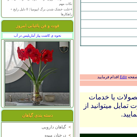
نکات مهم
>
علت خشک شدن برگ ایپومیا | 8 دلیل رایج +
راهکارها
فوت و فن باغبانی امروز
نحوه ی کاشت پیاز آماریلیس در آب
 صفحه
Edit
اقدام فرمایید
حصولات یا خدمات
 تمایل میتوانید از
ایید.
دسته بندی گیاهان
>
گیاهان دارویی
>
درختان میوه