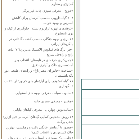
کم‌توقع و مقاوم
>
هویج - معرفی سبزی جات غیر برگی
>
۱۰ گیاه دارویی مناسب آپارتمان برای کاهش
استرس و بهبود خواب
>
ترفندهای تهویه تراریوم بسته؛ جلوگیری از کپک و
بوی نامطبوع
>
۷ بری و میوه جنگلی مناسب کشت گلدانی در
بالکن‌های ایرانی
>
چرا برگ‌های فیکوس الاستیکا می‌ریزد؟ ۷ علت
رایج و راه‌حل سریع
>
چمن‌کاری حرفه‌ای در تابستان: انتخاب بذر،
آماده‌سازی خاک و آبیاری دقیق
>
شناخت «جانوران مضر باغ» و راه‌های طبیعی دور
نگه‌داشتنشان
>
۷ گیاه کم‌توقع برای آپارتمان‌های کم‌نور؛ از انتخاب
تا نگهداری
>
ساپوت سیاه - معرفی میوه های استوایی
>
چغندر - معرفی سبزی جات
>
سالت‌بوش چهاربال - معرفی گیاهان بیابانی
>
۷ روش تشخیص کم‌آبی گیاهان آپارتمانی قبل از زرد
شدن برگ‌ها
>
چطور با آزمایش خانگی بافت و زهکشی، بهترین
خاک کشاورزی را انتخاب کنیم؟
>
علت نوک سوزی دراسنا پرچمی + راه حل ها و