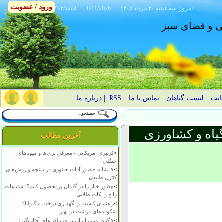
ورود / عضویت
امروز
۱۴۰۵ سه شنبه ۲۰ مرداد
---
8/11/2026
---
٢٦/٢/١٤٤٨
انی و فضای سبز
ایت
|
لیست گیاهان
|
تماس با ما
|
RSS
|
درباره ما
یاه و کشاورزی
آخرین مطالب
>
کرنبری آمریکایی - معرفی بری‌ها و میوه‌های
جنگلی
>
۷ نشانه حضور آفات جانوری در باغچه و روش‌های
کنترل طبیعی
>
چطور خیار را در گلدان پرمحصول کنیم؟ اشتباهات
رایج و نکات طلایی
>
راهنمای کاشت و نگهداری درخت ماگنولیا؛
شکوفه‌های درشت در بهار
>
۷ گیاه بومی ایران برای بالکن‌های آفتاب‌گیر؛