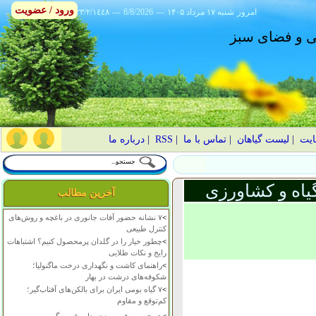
ورود / عضویت
امروز
۱۴۰۵ شنبه ۱۷ مرداد
---
8/8/2026
---
٢٣/٢/١٤٤٨
انی و فضای سبز
ایت
|
لیست گیاهان
|
تماس با ما
|
RSS
|
درباره ما
یاه و کشاورزی
آخرین مطالب
>
۷ نشانه حضور آفات جانوری در باغچه و روش‌های
کنترل طبیعی
>
چطور خیار را در گلدان پرمحصول کنیم؟ اشتباهات
رایج و نکات طلایی
>
راهنمای کاشت و نگهداری درخت ماگنولیا؛
شکوفه‌های درشت در بهار
>
۷ گیاه بومی ایران برای بالکن‌های آفتاب‌گیر؛
کم‌توقع و مقاوم