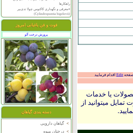
راهکارها
>
معرفی و نگهداری کاکتوس چولا تدی‌بیر
(Cylindropuntia bigelovii)
فوت و فن باغبانی امروز
پرورش درخت آلو
 صفحه
Edit
اقدام فرمایید
حصولات یا خدمات
 تمایل میتوانید از
ایید.
دسته بندی گیاهان
>
گیاهان دارویی
>
درختان میوه