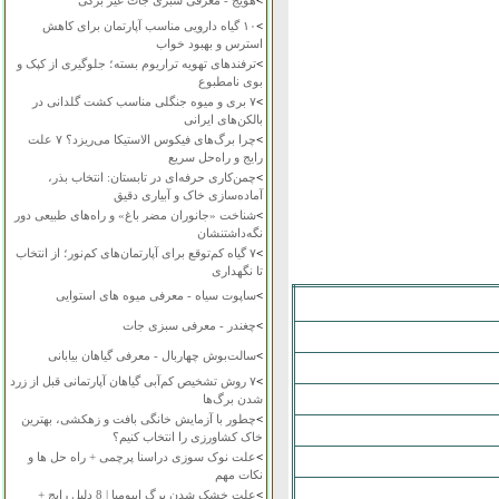
>
هویج - معرفی سبزی جات غیر برگی
>
۱۰ گیاه دارویی مناسب آپارتمان برای کاهش
استرس و بهبود خواب
>
ترفندهای تهویه تراریوم بسته؛ جلوگیری از کپک و
بوی نامطبوع
>
۷ بری و میوه جنگلی مناسب کشت گلدانی در
بالکن‌های ایرانی
>
چرا برگ‌های فیکوس الاستیکا می‌ریزد؟ ۷ علت
رایج و راه‌حل سریع
>
چمن‌کاری حرفه‌ای در تابستان: انتخاب بذر،
آماده‌سازی خاک و آبیاری دقیق
>
شناخت «جانوران مضر باغ» و راه‌های طبیعی دور
نگه‌داشتنشان
>
۷ گیاه کم‌توقع برای آپارتمان‌های کم‌نور؛ از انتخاب
تا نگهداری
>
ساپوت سیاه - معرفی میوه های استوایی
>
چغندر - معرفی سبزی جات
>
سالت‌بوش چهاربال - معرفی گیاهان بیابانی
>
۷ روش تشخیص کم‌آبی گیاهان آپارتمانی قبل از زرد
شدن برگ‌ها
>
چطور با آزمایش خانگی بافت و زهکشی، بهترین
خاک کشاورزی را انتخاب کنیم؟
>
علت نوک سوزی دراسنا پرچمی + راه حل ها و
نکات مهم
>
علت خشک شدن برگ ایپومیا | 8 دلیل رایج +