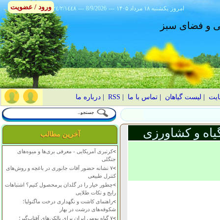
ورود / عضویت
امروز
۱۴۰۵ يکشنبه ۱۸ مرداد
---
8/9/2026
---
٢٤/٢/١٤٤٨
انی و فضای سبز
ایت
|
لیست گیاهان
|
تماس با ما
|
RSS
|
درباره ما
یاه و کشاورزی
آخرین مطالب
>
کرنبری آمریکایی - معرفی بری‌ها و میوه‌های
جنگلی
>
۷ نشانه حضور آفات جانوری در باغچه و روش‌های
کنترل طبیعی
>
چطور خیار را در گلدان پرمحصول کنیم؟ اشتباهات
رایج و نکات طلایی
>
راهنمای کاشت و نگهداری درخت ماگنولیا؛
شکوفه‌های درشت در بهار
>
۷ گیاه بومی ایران برای بالکن‌های آفتاب‌گیر؛