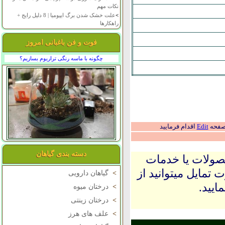
نکات مهم
>
علت خشک شدن برگ ایپومیا | 8 دلیل رایج +
راهکارها
فوت و فن باغبانی امروز
چگونه با ماسه رنگی تراریوم بسازیم؟
 صفحه
Edit
اقدام فرمایید
دسته بندی گیاهان
حصولات یا خدمات
 تمایل میتوانید از
>
گیاهان دارویی
ایید.
>
درختان میوه
>
درختان زینتی
>
علف های هرز