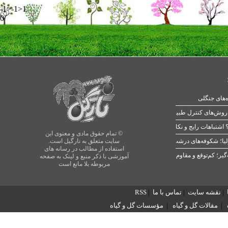
-1>-1>1
0
ه‌های جنگلی
 اشتباهات رایج و نکات طلایی
© تمام حقوق مادی و معنوی این
یا؛ شکوفه‌های درشت در بهار
سایت متعلق به نارگیل است.
استفاده از مطالب در رسانه های
آموزشی با ذکر منبع و لینک به صفحه
مربوطه بلا مانع است
|
نقشه سایت
|
تماس با ما
|
RSS
|
مقالات گل و گیاه
|
مؤسسات گل و گیاه