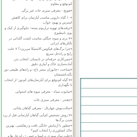
کم‌توقع و مقاوم
>
هویج - معرفی سبزی جات غیر برگی
>
۱۰ گیاه دارویی مناسب آپارتمان برای کاهش
استرس و بهبود خواب
>
ترفندهای تهویه تراریوم بسته؛ جلوگیری از کپک و
بوی نامطبوع
>
۷ بری و میوه جنگلی مناسب کشت گلدانی در
بالکن‌های ایرانی
>
چرا برگ‌های فیکوس الاستیکا می‌ریزد؟ ۷ علت
رایج و راه‌حل سریع
>
چمن‌کاری حرفه‌ای در تابستان: انتخاب بذر،
آماده‌سازی خاک و آبیاری دقیق
>
شناخت «جانوران مضر باغ» و راه‌های طبیعی دور
نگه‌داشتنشان
>
۷ گیاه کم‌توقع برای آپارتمان‌های کم‌نور؛ از انتخاب
تا نگهداری
>
ساپوت سیاه - معرفی میوه های استوایی
>
چغندر - معرفی سبزی جات
>
سالت‌بوش چهاربال - معرفی گیاهان بیابانی
>
۷ روش تشخیص کم‌آبی گیاهان آپارتمانی قبل از زرد
شدن برگ‌ها
>
چطور با آزمایش خانگی بافت و زهکشی، بهترین
خاک کشاورزی را انتخاب کنیم؟
>
علت نوک سوزی دراسنا پرچمی + راه حل ها و