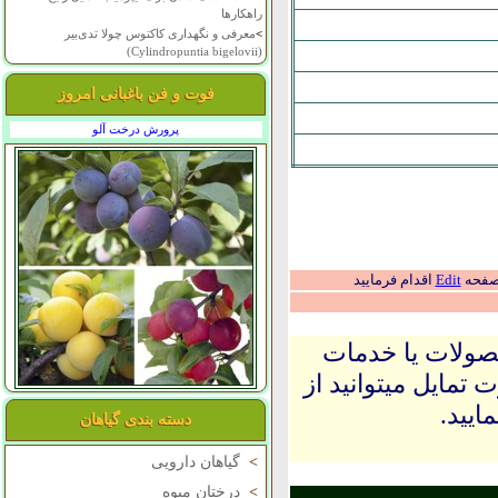
راهکارها
>
معرفی و نگهداری کاکتوس چولا تدی‌بیر
(Cylindropuntia bigelovii)
فوت و فن باغبانی امروز
پرورش درخت آلو
 صفحه
Edit
اقدام فرمایید
حصولات یا خدمات
 تمایل میتوانید از
ایید.
دسته بندی گیاهان
>
گیاهان دارویی
>
درختان میوه