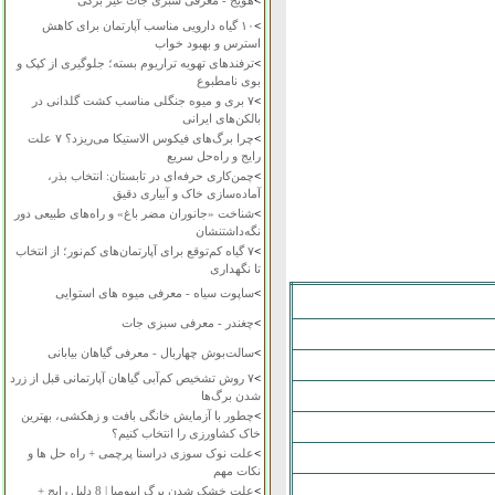
>
هویج - معرفی سبزی جات غیر برگی
>
۱۰ گیاه دارویی مناسب آپارتمان برای کاهش
استرس و بهبود خواب
>
ترفندهای تهویه تراریوم بسته؛ جلوگیری از کپک و
بوی نامطبوع
>
۷ بری و میوه جنگلی مناسب کشت گلدانی در
بالکن‌های ایرانی
>
چرا برگ‌های فیکوس الاستیکا می‌ریزد؟ ۷ علت
رایج و راه‌حل سریع
>
چمن‌کاری حرفه‌ای در تابستان: انتخاب بذر،
آماده‌سازی خاک و آبیاری دقیق
>
شناخت «جانوران مضر باغ» و راه‌های طبیعی دور
نگه‌داشتنشان
>
۷ گیاه کم‌توقع برای آپارتمان‌های کم‌نور؛ از انتخاب
تا نگهداری
>
ساپوت سیاه - معرفی میوه های استوایی
>
چغندر - معرفی سبزی جات
>
سالت‌بوش چهاربال - معرفی گیاهان بیابانی
>
۷ روش تشخیص کم‌آبی گیاهان آپارتمانی قبل از زرد
شدن برگ‌ها
>
چطور با آزمایش خانگی بافت و زهکشی، بهترین
خاک کشاورزی را انتخاب کنیم؟
>
علت نوک سوزی دراسنا پرچمی + راه حل ها و
نکات مهم
>
علت خشک شدن برگ ایپومیا | 8 دلیل رایج +