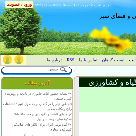
ورود / عضویت
امروز
۱۴۰۵ شنبه ۱۷ مرداد
---
8/8/2026
---
٢٣/٢/١٤٤٨
انی و فضای سبز
ایت
|
لیست گیاهان
|
تماس با ما
|
RSS
|
درباره ما
یاه و کشاورزی
آخرین مطالب
>
۷ نشانه حضور آفات جانوری در باغچه و روش‌های
کنترل طبیعی
>
چطور خیار را در گلدان پرمحصول کنیم؟ اشتباهات
رایج و نکات طلایی
>
راهنمای کاشت و نگهداری درخت ماگنولیا؛
شکوفه‌های درشت در بهار
>
۷ گیاه بومی ایران برای بالکن‌های آفتاب‌گیر؛
کم‌توقع و مقاوم