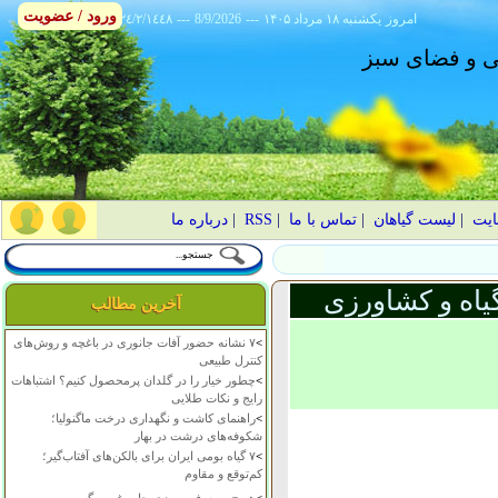
ورود / عضویت
امروز
۱۴۰۵ يکشنبه ۱۸ مرداد
---
8/9/2026
---
٢٤/٢/١٤٤٨
انی و فضای سبز
ایت
|
لیست گیاهان
|
تماس با ما
|
RSS
|
درباره ما
یاه و کشاورزی
آخرین مطالب
>
۷ نشانه حضور آفات جانوری در باغچه و روش‌های
کنترل طبیعی
>
چطور خیار را در گلدان پرمحصول کنیم؟ اشتباهات
رایج و نکات طلایی
>
راهنمای کاشت و نگهداری درخت ماگنولیا؛
شکوفه‌های درشت در بهار
>
۷ گیاه بومی ایران برای بالکن‌های آفتاب‌گیر؛
کم‌توقع و مقاوم