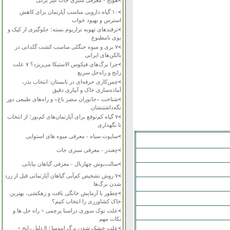
>
هویج - معرفی سبزی جات غیر برگی
>
۱۰ گیاه دارویی مناسب آپارتمان برای کاهش
استرس و بهبود خواب
>
ترفندهای تهویه تراریوم بسته؛ جلوگیری از کپک و
بوی نامطبوع
>
۷ بری و میوه جنگلی مناسب کشت گلدانی در
بالکن‌های ایرانی
>
چرا برگ‌های فیکوس الاستیکا می‌ریزد؟ ۷ علت
رایج و راه‌حل سریع
>
چمن‌کاری حرفه‌ای در تابستان: انتخاب بذر،
آماده‌سازی خاک و آبیاری دقیق
>
شناخت «جانوران مضر باغ» و راه‌های طبیعی دور
نگه‌داشتنشان
>
۷ گیاه کم‌توقع برای آپارتمان‌های کم‌نور؛ از انتخاب
تا نگهداری
>
ساپوت سیاه - معرفی میوه های استوایی
>
چغندر - معرفی سبزی جات
>
سالت‌بوش چهاربال - معرفی گیاهان بیابانی
>
۷ روش تشخیص کم‌آبی گیاهان آپارتمانی قبل از زرد
شدن برگ‌ها
>
چطور با آزمایش خانگی بافت و زهکشی، بهترین
خاک کشاورزی را انتخاب کنیم؟
>
علت نوک سوزی دراسنا پرچمی + راه حل ها و
نکات مهم
>
علت خشک شدن برگ ایپومیا | 8 دلیل رایج +