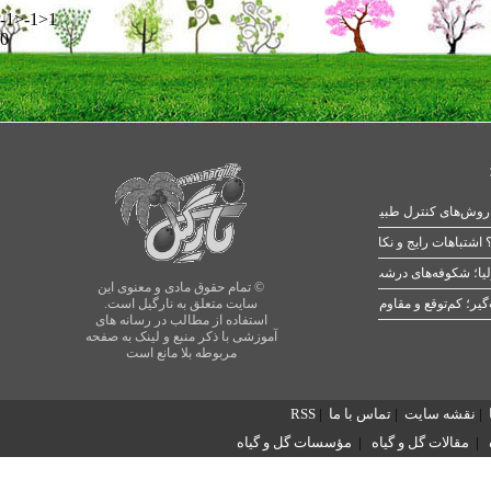
-1>-1>1
0
 اشتباهات رایج و نکات طلایی
یا؛ شکوفه‌های درشت در بهار
© تمام حقوق مادی و معنوی این
سایت متعلق به نارگیل است.
استفاده از مطالب در رسانه های
آموزشی با ذکر منبع و لینک به صفحه
مربوطه بلا مانع است
|
نقشه سایت
|
تماس با ما
|
RSS
|
مقالات گل و گیاه
|
مؤسسات گل و گیاه