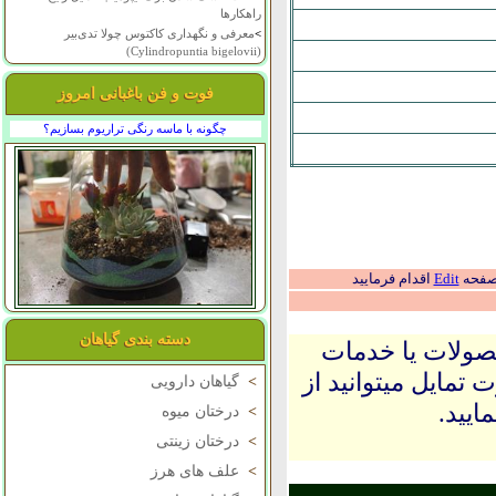
راهکارها
>
معرفی و نگهداری کاکتوس چولا تدی‌بیر
(Cylindropuntia bigelovii)
فوت و فن باغبانی امروز
چگونه با ماسه رنگی تراریوم بسازیم؟
 صفحه
Edit
اقدام فرمایید
دسته بندی گیاهان
حصولات یا خدمات
 تمایل میتوانید از
>
گیاهان دارویی
ایید.
>
درختان میوه
>
درختان زینتی
>
علف های هرز