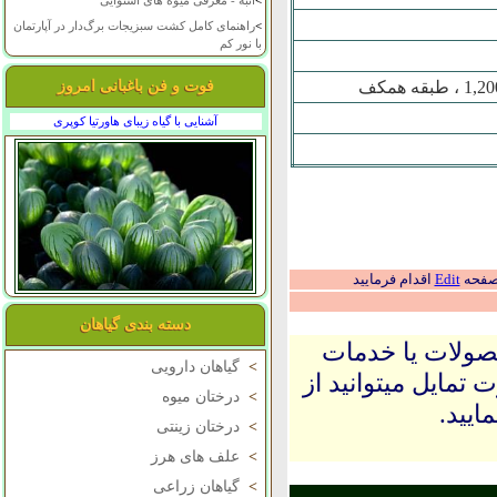
>
انبه - معرفی میوه های استوایی
>
راهنمای کامل کشت سبزیجات برگ‌دار در آپارتمان
با نور کم
فوت و فن باغبانی امروز
آشنایی با گیاه زیبای هاورتیا کوپری
 صفحه
Edit
اقدام فرمایید
دسته بندی گیاهان
حصولات یا خدمات
>
گیاهان دارویی
 تمایل میتوانید از
>
درختان میوه
ایید.
>
درختان زینتی
>
علف های هرز
>
گیاهان زراعی