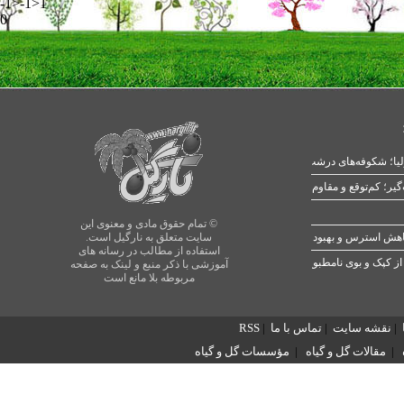
-1>-1>1
0
یا؛ شکوفه‌های درشت در بهار
© تمام حقوق مادی و معنوی این
سایت متعلق به نارگیل است.
استفاده از مطالب در رسانه های
از کپک و بوی نامطبوع
آموزشی با ذکر منبع و لینک به صفحه
مربوطه بلا مانع است
|
نقشه سایت
|
تماس با ما
|
RSS
|
مقالات گل و گیاه
|
مؤسسات گل و گیاه