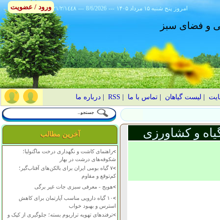
ورود / عضویت
امروز
۱۴۰۵ پنج شنبه ۱۵ مرداد
---
8/6/2026
---
٢١/٢/١٤٤٨
انی و فضای سبز
ایت
|
لیست گیاهان
|
تماس با ما
|
RSS
|
درباره ما
یاه و کشاورزی
آخرین مطالب
>
راهنمای کاشت و نگهداری درخت ماگنولیا؛
شکوفه‌های درشت در بهار
>
۷ گیاه بومی ایران برای بالکن‌های آفتاب‌گیر؛
کم‌توقع و مقاوم
>
هویج - معرفی سبزی جات غیر برگی
>
۱۰ گیاه دارویی مناسب آپارتمان برای کاهش
استرس و بهبود خواب
>
ترفندهای تهویه تراریوم بسته؛ جلوگیری از کپک و