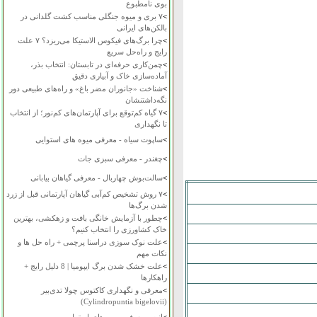
بوی نامطبوع
>
۷ بری و میوه جنگلی مناسب کشت گلدانی در
بالکن‌های ایرانی
>
چرا برگ‌های فیکوس الاستیکا می‌ریزد؟ ۷ علت
رایج و راه‌حل سریع
>
چمن‌کاری حرفه‌ای در تابستان: انتخاب بذر،
آماده‌سازی خاک و آبیاری دقیق
>
شناخت «جانوران مضر باغ» و راه‌های طبیعی دور
نگه‌داشتنشان
>
۷ گیاه کم‌توقع برای آپارتمان‌های کم‌نور؛ از انتخاب
تا نگهداری
>
ساپوت سیاه - معرفی میوه های استوایی
>
چغندر - معرفی سبزی جات
>
سالت‌بوش چهاربال - معرفی گیاهان بیابانی
>
۷ روش تشخیص کم‌آبی گیاهان آپارتمانی قبل از زرد
شدن برگ‌ها
>
چطور با آزمایش خانگی بافت و زهکشی، بهترین
خاک کشاورزی را انتخاب کنیم؟
>
علت نوک سوزی دراسنا پرچمی + راه حل ها و
نکات مهم
>
علت خشک شدن برگ ایپومیا | 8 دلیل رایج +
راهکارها
>
معرفی و نگهداری کاکتوس چولا تدی‌بیر
(Cylindropuntia bigelovii)