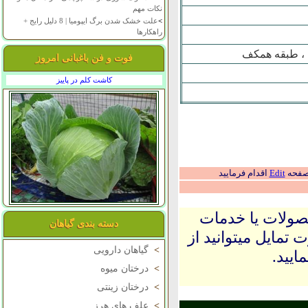
نکات مهم
>
علت خشک شدن برگ ایپومیا | 8 دلیل رایج +
راهکارها
ه ، طبقه همکف
فوت و فن باغبانی امروز
کاشت کلم در پاییز
 صفحه
Edit
اقدام فرمایید
حصولات یا خدمات
دسته بندی گیاهان
 تمایل میتوانید از
>
گیاهان دارویی
ایید.
>
درختان میوه
>
درختان زینتی
>
علف های هرز