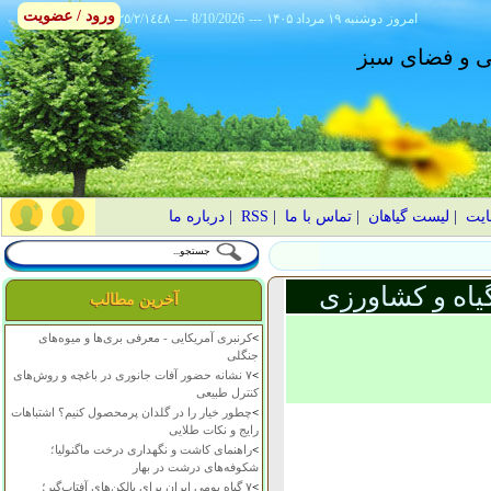
ورود / عضویت
امروز
۱۴۰۵ دوشنبه ۱۹ مرداد
---
8/10/2026
---
٢٥/٢/١٤٤٨
انی و فضای سبز
ایت
|
لیست گیاهان
|
تماس با ما
|
RSS
|
درباره ما
یاه و کشاورزی
آخرین مطالب
>
کرنبری آمریکایی - معرفی بری‌ها و میوه‌های
جنگلی
>
۷ نشانه حضور آفات جانوری در باغچه و روش‌های
کنترل طبیعی
>
چطور خیار را در گلدان پرمحصول کنیم؟ اشتباهات
رایج و نکات طلایی
>
راهنمای کاشت و نگهداری درخت ماگنولیا؛
شکوفه‌های درشت در بهار
>
۷ گیاه بومی ایران برای بالکن‌های آفتاب‌گیر؛