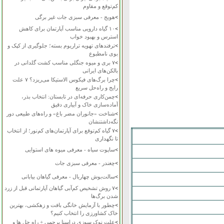
کم‌توقع و مقاوم
>
هویج - معرفی سبزی جات غیر برگی
>
۱۰ گیاه دارویی مناسب آپارتمان برای کاهش
استرس و بهبود خواب
>
ترفندهای تهویه تراریوم بسته؛ جلوگیری از کپک و
بوی نامطبوع
>
۷ بری و میوه جنگلی مناسب کشت گلدانی در
بالکن‌های ایرانی
>
چرا برگ‌های فیکوس الاستیکا می‌ریزد؟ ۷ علت
رایج و راه‌حل سریع
>
چمن‌کاری حرفه‌ای در تابستان: انتخاب بذر،
آماده‌سازی خاک و آبیاری دقیق
>
شناخت «جانوران مضر باغ» و راه‌های طبیعی دور
نگه‌داشتنشان
>
۷ گیاه کم‌توقع برای آپارتمان‌های کم‌نور؛ از انتخاب
تا نگهداری
>
ساپوت سیاه - معرفی میوه های استوایی
>
چغندر - معرفی سبزی جات
>
سالت‌بوش چهاربال - معرفی گیاهان بیابانی
>
۷ روش تشخیص کم‌آبی گیاهان آپارتمانی قبل از زرد
شدن برگ‌ها
>
چطور با آزمایش خانگی بافت و زهکشی، بهترین
خاک کشاورزی را انتخاب کنیم؟
>
علت نوک سوزی دراسنا پرچمی + راه حل ها و