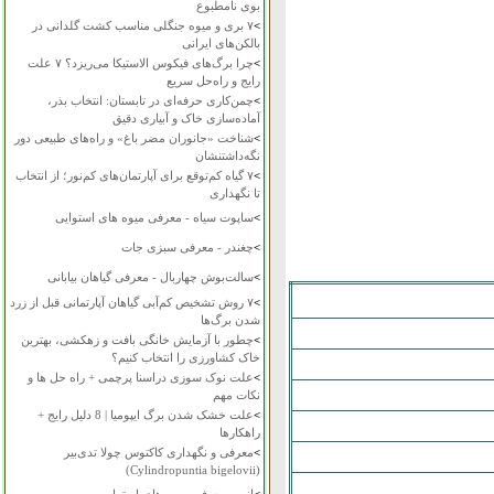
بوی نامطبوع
>
۷ بری و میوه جنگلی مناسب کشت گلدانی در
بالکن‌های ایرانی
>
چرا برگ‌های فیکوس الاستیکا می‌ریزد؟ ۷ علت
رایج و راه‌حل سریع
>
چمن‌کاری حرفه‌ای در تابستان: انتخاب بذر،
آماده‌سازی خاک و آبیاری دقیق
>
شناخت «جانوران مضر باغ» و راه‌های طبیعی دور
نگه‌داشتنشان
>
۷ گیاه کم‌توقع برای آپارتمان‌های کم‌نور؛ از انتخاب
تا نگهداری
>
ساپوت سیاه - معرفی میوه های استوایی
>
چغندر - معرفی سبزی جات
>
سالت‌بوش چهاربال - معرفی گیاهان بیابانی
>
۷ روش تشخیص کم‌آبی گیاهان آپارتمانی قبل از زرد
شدن برگ‌ها
>
چطور با آزمایش خانگی بافت و زهکشی، بهترین
خاک کشاورزی را انتخاب کنیم؟
>
علت نوک سوزی دراسنا پرچمی + راه حل ها و
نکات مهم
>
علت خشک شدن برگ ایپومیا | 8 دلیل رایج +
راهکارها
>
معرفی و نگهداری کاکتوس چولا تدی‌بیر
(Cylindropuntia bigelovii)