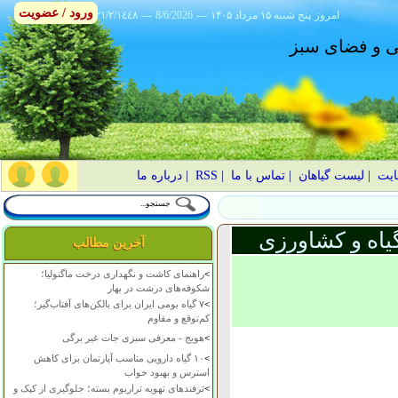
ورود / عضویت
امروز
۱۴۰۵ پنج شنبه ۱۵ مرداد
---
8/6/2026
---
٢١/٢/١٤٤٨
انی و فضای سبز
ایت
|
لیست گیاهان
|
تماس با ما
|
RSS
|
درباره ما
یاه و کشاورزی
آخرین مطالب
>
راهنمای کاشت و نگهداری درخت ماگنولیا؛
شکوفه‌های درشت در بهار
>
۷ گیاه بومی ایران برای بالکن‌های آفتاب‌گیر؛
کم‌توقع و مقاوم
>
هویج - معرفی سبزی جات غیر برگی
>
۱۰ گیاه دارویی مناسب آپارتمان برای کاهش
استرس و بهبود خواب
>
ترفندهای تهویه تراریوم بسته؛ جلوگیری از کپک و