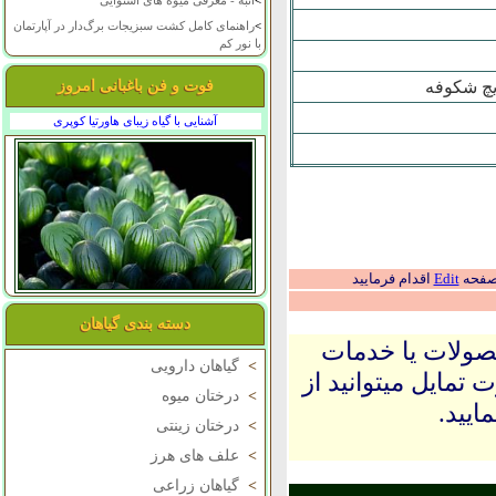
>
انبه - معرفی میوه های استوایی
>
راهنمای کامل کشت سبزیجات برگ‌دار در آپارتمان
با نور کم
يچ شکوفه
فوت و فن باغبانی امروز
آشنایی با گیاه زیبای هاورتیا کوپری
 صفحه
Edit
اقدام فرمایید
دسته بندی گیاهان
حصولات یا خدمات
>
گیاهان دارویی
 تمایل میتوانید از
>
درختان میوه
ایید.
>
درختان زینتی
>
علف های هرز
>
گیاهان زراعی