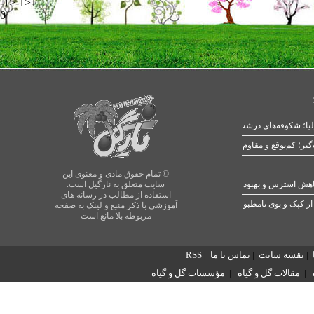
-1>-1>1
0
یا؛ شکوفه‌های درشت در بهار
© تمام حقوق مادی و معنوی این
سایت متعلق به نارگیل است.
استفاده از مطالب در رسانه های
از کپک و بوی نامطبوع
آموزشی با ذکر منبع و لینک به صفحه
مربوطه بلا مانع است
|
نقشه سایت
|
تماس با ما
|
RSS
|
مقالات گل و گیاه
|
مؤسسات گل و گیاه