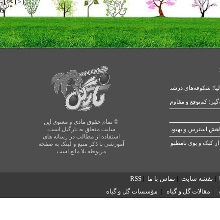
-1>-1>1
0
یا؛ شکوفه‌های درشت در بهار
© تمام حقوق مادی و معنوی این
سایت متعلق به نارگیل است.
استفاده از مطالب در رسانه های
از کپک و بوی نامطبوع
آموزشی با ذکر منبع و لینک به صفحه
مربوطه بلا مانع است
|
نقشه سایت
|
تماس با ما
|
RSS
|
مقالات گل و گیاه
|
مؤسسات گل و گیاه