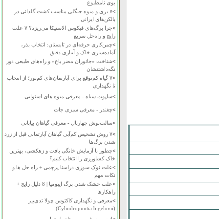
بوی نامطبوع
>
۷ بری و میوه جنگلی مناسب کشت گلدانی در
بالکن‌های ایرانی
>
چرا برگ‌های فیکوس الاستیکا می‌ریزد؟ ۷ علت
رایج و راه‌حل سریع
>
چمن‌کاری حرفه‌ای در تابستان: انتخاب بذر،
آماده‌سازی خاک و آبیاری دقیق
>
شناخت «جانوران مضر باغ» و راه‌های طبیعی دور
نگه‌داشتنشان
>
۷ گیاه کم‌توقع برای آپارتمان‌های کم‌نور؛ از انتخاب
تا نگهداری
>
ساپوت سیاه - معرفی میوه های استوایی
>
چغندر - معرفی سبزی جات
>
سالت‌بوش چهاربال - معرفی گیاهان بیابانی
>
۷ روش تشخیص کم‌آبی گیاهان آپارتمانی قبل از زرد
شدن برگ‌ها
>
چطور با آزمایش خانگی بافت و زهکشی، بهترین
خاک کشاورزی را انتخاب کنیم؟
>
علت نوک سوزی دراسنا پرچمی + راه حل ها و
نکات مهم
>
علت خشک شدن برگ ایپومیا | 8 دلیل رایج +
راهکارها
>
معرفی و نگهداری کاکتوس چولا تدی‌بیر
(Cylindropuntia bigelovii)