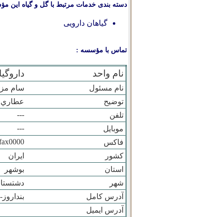
دسته بندی خدمات مرتبط با گل و گیاه این مؤ
گیاهان دارویی
تماس با مؤسسه :
نام واحد
داروگي
نام مسئول
سام مز
توضیح
عطاري و
---
تلفن
---
موبایل
fax0000
فاکس
کشور
ایران
استان
بوشهر
شهر
دشتستا
آدرس کامل
بنداروز-خ
آدرس ایمیل