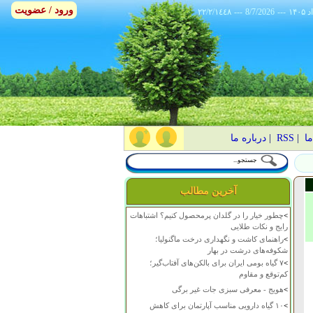
ورود / عضویت
٢٢/٢/١٤٤٨
---
8/7/2026
---
ما
|
RSS
|
درباره ما
آخرین مطالب
>
چطور خیار را در گلدان پرمحصول کنیم؟ اشتباهات
رایج و نکات طلایی
>
راهنمای کاشت و نگهداری درخت ماگنولیا؛
شکوفه‌های درشت در بهار
>
۷ گیاه بومی ایران برای بالکن‌های آفتاب‌گیر؛
کم‌توقع و مقاوم
>
هویج - معرفی سبزی جات غیر برگی
>
۱۰ گیاه دارویی مناسب آپارتمان برای کاهش