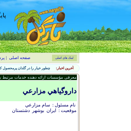
پای
صفحه اصلی
|
پر
لینک های اصلی
آخرین اخبار:
چطور خیار را در گلدان پرمحصول کن
معرفی مؤسسات ارائه دهنده خدمات مرتبط با 
داروگياهي مزارعي
نام مسئول :
سام مزارعي
موقعیت :
ایران
بوشهر
دشتستان