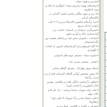
استرس و بهبود خواب
>
ترفندهای تهویه تراریوم بسته؛ جلوگیری از کپک و
بوی نامطبوع
>
۷ بری و میوه جنگلی مناسب کشت گلدانی در
بالکن‌های ایرانی
>
چرا برگ‌های فیکوس الاستیکا می‌ریزد؟ ۷ علت
رایج و راه‌حل سریع
>
چمن‌کاری حرفه‌ای در تابستان: انتخاب بذر،
آماده‌سازی خاک و آبیاری دقیق
>
شناخت «جانوران مضر باغ» و راه‌های طبیعی دور
نگه‌داشتنشان
>
۷ گیاه کم‌توقع برای آپارتمان‌های کم‌نور؛ از انتخاب
تا نگهداری
>
ساپوت سیاه - معرفی میوه های استوایی
>
چغندر - معرفی سبزی جات
>
سالت‌بوش چهاربال - معرفی گیاهان بیابانی
>
۷ روش تشخیص کم‌آبی گیاهان آپارتمانی قبل از زرد
شدن برگ‌ها
>
چطور با آزمایش خانگی بافت و زهکشی، بهترین
خاک کشاورزی را انتخاب کنیم؟
>
علت نوک سوزی دراسنا پرچمی + راه حل ها و
نکات مهم
>
علت خشک شدن برگ ایپومیا | 8 دلیل رایج +
راهکارها
>
معرفی و نگهداری کاکتوس چولا تدی‌بیر