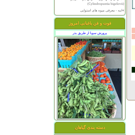
(Cylindropuntia bigelovii)
>
انبه - معرفی میوه های استوایی
فوت و فن باغبانی امروز
پرورش سویا از طریق بذر
دسته بندی گیاهان