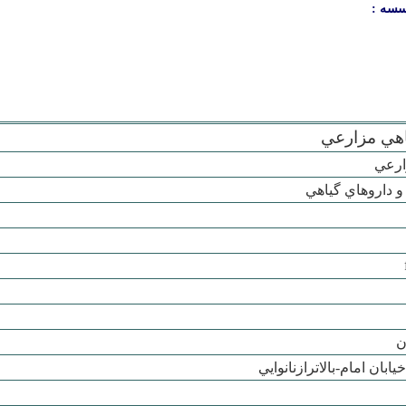
سسه :
اهي مزارعي
ارعي
 داروهاي گياهي
ن
يابان امام-بالاترازنانوايي