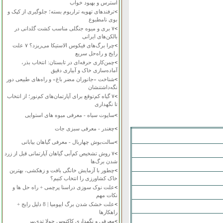
استرس و بهبود خواب
>
ترفندهای تهویه تراریوم بسته؛ جلوگیری از کپک و
بوی نامطبوع
>
۷ بری و میوه جنگلی مناسب کشت گلدانی در
بالکن‌های ایرانی
>
چرا برگ‌های فیکوس الاستیکا می‌ریزد؟ ۷ علت
رایج و راه‌حل سریع
>
چمن‌کاری حرفه‌ای در تابستان: انتخاب بذر،
آماده‌سازی خاک و آبیاری دقیق
>
شناخت «جانوران مضر باغ» و راه‌های طبیعی دور
نگه‌داشتنشان
>
۷ گیاه کم‌توقع برای آپارتمان‌های کم‌نور؛ از انتخاب
تا نگهداری
>
ساپوت سیاه - معرفی میوه های استوایی
>
چغندر - معرفی سبزی جات
>
سالت‌بوش چهاربال - معرفی گیاهان بیابانی
>
۷ روش تشخیص کم‌آبی گیاهان آپارتمانی قبل از زرد
شدن برگ‌ها
>
چطور با آزمایش خانگی بافت و زهکشی، بهترین
خاک کشاورزی را انتخاب کنیم؟
>
علت نوک سوزی دراسنا پرچمی + راه حل ها و
نکات مهم
>
علت خشک شدن برگ ایپومیا | 8 دلیل رایج +
راهکارها
>
معرفی و نگهداری کاکتوس چولا تدی‌بیر