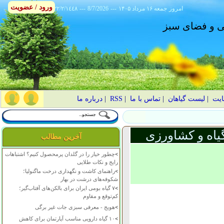
ورود / عضویت
امروز
۱۴۰۵ جمعه ۱۶ مرداد
---
8/7/2026
---
٢٢/٢/١٤٤٨
انی و فضای سبز
ایت
|
لیست گیاهان
|
تماس با ما
|
RSS
|
درباره ما
یاه و کشاورزی
آخرین مطالب
>
چطور خیار را در گلدان پرمحصول کنیم؟ اشتباهات
رایج و نکات طلایی
>
راهنمای کاشت و نگهداری درخت ماگنولیا؛
شکوفه‌های درشت در بهار
>
۷ گیاه بومی ایران برای بالکن‌های آفتاب‌گیر؛
کم‌توقع و مقاوم
>
هویج - معرفی سبزی جات غیر برگی
>
۱۰ گیاه دارویی مناسب آپارتمان برای کاهش