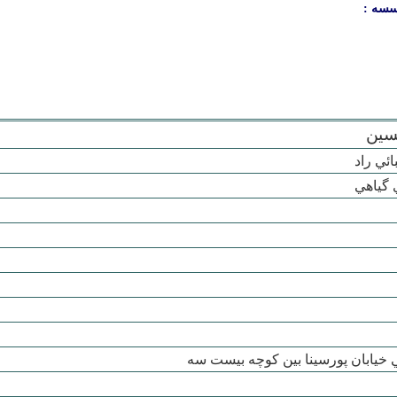
سسه :
سين
ئي راد
 گياهي
خيابان پورسينا بين کوچه بيست سه