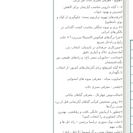
>
هویج - معرفی سبزی جات غیر برگی
>
۱۰ گیاه دارویی مناسب آپارتمان برای کاهش
استرس و بهبود خواب
>
ترفندهای تهویه تراریوم بسته؛ جلوگیری از کپک و
بوی نامطبوع
>
۷ بری و میوه جنگلی مناسب کشت گلدانی در
بالکن‌های ایرانی
>
چرا برگ‌های فیکوس الاستیکا می‌ریزد؟ ۷ علت
رایج و راه‌حل سریع
>
چمن‌کاری حرفه‌ای در تابستان: انتخاب بذر،
آماده‌سازی خاک و آبیاری دقیق
>
شناخت «جانوران مضر باغ» و راه‌های طبیعی دور
نگه‌داشتنشان
>
۷ گیاه کم‌توقع برای آپارتمان‌های کم‌نور؛ از انتخاب
تا نگهداری
>
ساپوت سیاه - معرفی میوه های استوایی
>
چغندر - معرفی سبزی جات
>
سالت‌بوش چهاربال - معرفی گیاهان بیابانی
>
۷ روش تشخیص کم‌آبی گیاهان آپارتمانی قبل از زرد
شدن برگ‌ها
>
چطور با آزمایش خانگی بافت و زهکشی، بهترین
خاک کشاورزی را انتخاب کنیم؟
>
علت نوک سوزی دراسنا پرچمی + راه حل ها و
نکات مهم
>
علت خشک شدن برگ ایپومیا | 8 دلیل رایج +