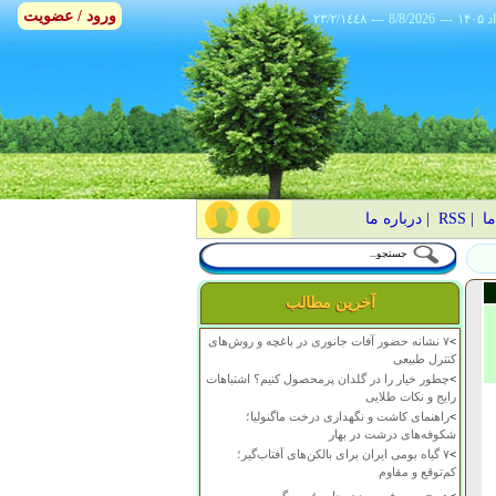
ورود / عضویت
٢٣/٢/١٤٤٨
---
8/8/2026
---
ما
|
RSS
|
درباره ما
آخرین مطالب
>
۷ نشانه حضور آفات جانوری در باغچه و روش‌های
کنترل طبیعی
>
چطور خیار را در گلدان پرمحصول کنیم؟ اشتباهات
رایج و نکات طلایی
>
راهنمای کاشت و نگهداری درخت ماگنولیا؛
شکوفه‌های درشت در بهار
>
۷ گیاه بومی ایران برای بالکن‌های آفتاب‌گیر؛
کم‌توقع و مقاوم