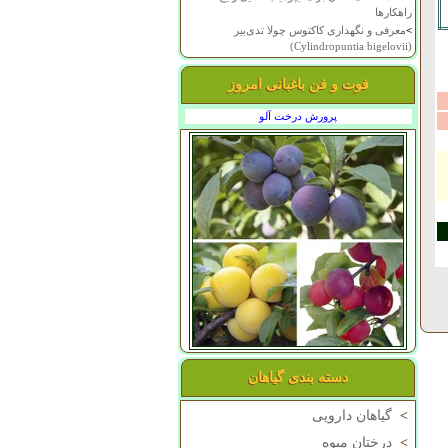
راهکارها
>
معرفی و نگهداری کاکتوس چولا تدی‌بیر
(Cylindropuntia bigelovii)
فوت و فن باغبانی امروز
پرورش درخت آلو
دسته بندی گیاهان
>
گیاهان دارویی
>
درختان میوه