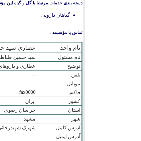
دسته بندی خدمات مرتبط با گل و گیاه این مؤ
گیاهان دارویی
تماس با مؤسسه :
نام واحد
عطاري سيد ح
نام مسئول
سيد حسين طباطبا
توضیح
عطاري و داروهاي
---
تلفن
---
موبایل
fax0000
فاکس
کشور
ایران
استان
خراسان رضوي
شهر
مشهد
آدرس کامل
شهرک شهيدرجائي 
آدرس ایمیل