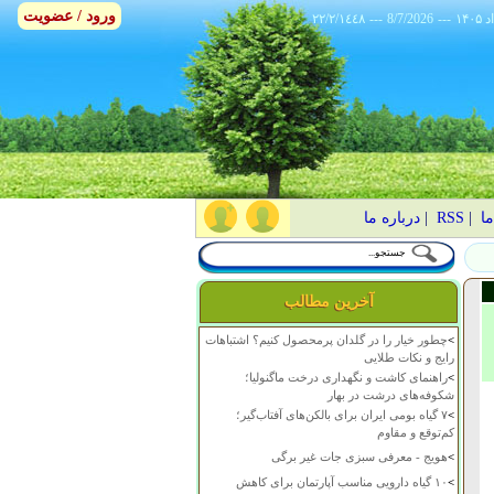
ورود / عضویت
٢٢/٢/١٤٤٨
---
8/7/2026
---
ما
|
RSS
|
درباره ما
آخرین مطالب
>
چطور خیار را در گلدان پرمحصول کنیم؟ اشتباهات
رایج و نکات طلایی
>
راهنمای کاشت و نگهداری درخت ماگنولیا؛
شکوفه‌های درشت در بهار
>
۷ گیاه بومی ایران برای بالکن‌های آفتاب‌گیر؛
کم‌توقع و مقاوم
>
هویج - معرفی سبزی جات غیر برگی
>
۱۰ گیاه دارویی مناسب آپارتمان برای کاهش