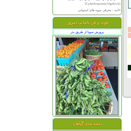
(Cylindropuntia bigelovii)
>
انبه - معرفی میوه های استوایی
فوت و فن باغبانی امروز
پرورش سویا از طریق بذر
دسته بندی گیاهان