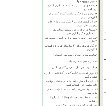
استرس و بهبود خواب
>
ترفندهای تهویه تراریوم بسته؛ جلوگیری از کپک و
بوی نامطبوع
>
۷ بری و میوه جنگلی مناسب کشت گلدانی در
بالکن‌های ایرانی
>
چرا برگ‌های فیکوس الاستیکا می‌ریزد؟ ۷ علت
رایج و راه‌حل سریع
>
چمن‌کاری حرفه‌ای در تابستان: انتخاب بذر،
آماده‌سازی خاک و آبیاری دقیق
>
شناخت «جانوران مضر باغ» و راه‌های طبیعی دور
نگه‌داشتنشان
>
۷ گیاه کم‌توقع برای آپارتمان‌های کم‌نور؛ از انتخاب
تا نگهداری
>
ساپوت سیاه - معرفی میوه های استوایی
>
چغندر - معرفی سبزی جات
>
سالت‌بوش چهاربال - معرفی گیاهان بیابانی
>
۷ روش تشخیص کم‌آبی گیاهان آپارتمانی قبل از زرد
شدن برگ‌ها
>
چطور با آزمایش خانگی بافت و زهکشی، بهترین
خاک کشاورزی را انتخاب کنیم؟
>
علت نوک سوزی دراسنا پرچمی + راه حل ها و
نکات مهم
>
علت خشک شدن برگ ایپومیا | 8 دلیل رایج +
راهکارها
>
معرفی و نگهداری کاکتوس چولا تدی‌بیر