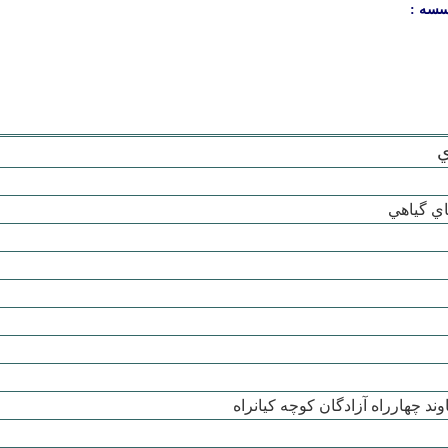
سسه :
ي
ي گياهي
ند چهارراه آزادگان کوچه کيانراه