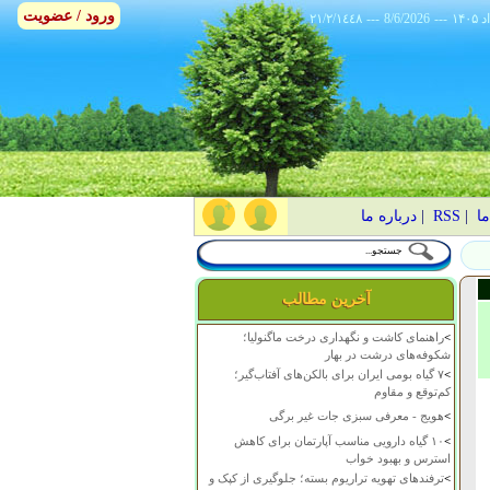
ورود / عضویت
٢١/٢/١٤٤٨
---
8/6/2026
---
ما
|
RSS
|
درباره ما
آخرین مطالب
>
راهنمای کاشت و نگهداری درخت ماگنولیا؛
شکوفه‌های درشت در بهار
>
۷ گیاه بومی ایران برای بالکن‌های آفتاب‌گیر؛
کم‌توقع و مقاوم
>
هویج - معرفی سبزی جات غیر برگی
>
۱۰ گیاه دارویی مناسب آپارتمان برای کاهش
استرس و بهبود خواب
>
ترفندهای تهویه تراریوم بسته؛ جلوگیری از کپک و