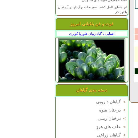
>
انبه - معرفی میوه های استوایی
>
راهنمای کامل کشت سبزیجات برگ‌دار در آپارتمان
با نور کم
فوت و فن باغبانی امروز
آشنایی با گیاه زیبای هاورتیا کوپری
دسته بندی گیاهان
>
گیاهان دارویی
>
درختان میوه
>
درختان زینتی
>
علف های هرز
>
گیاهان زراعی