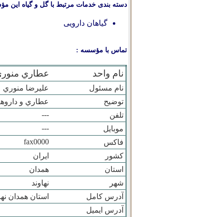
دسته بندی خدمات مرتبط با گل و گیاه این مؤ
گیاهان دارویی
تماس با مؤسسه :
نام واحد
عطاري منور
نام مسئول
عليرضا منوري
توضیح
عطاري و داروها
---
تلفن
---
موبایل
fax0000
فاکس
کشور
ایران
استان
همدان
شهر
نهاوند
آدرس کامل
استان همدان نهاو
آدرس ایمیل