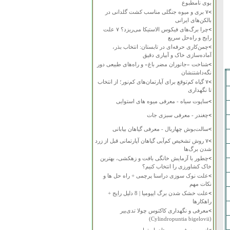
بوی نامطبوع
>
۷ بری و میوه جنگلی مناسب کشت گلدانی در
بالکن‌های ایرانی
>
چرا برگ‌های فیکوس الاستیکا می‌ریزد؟ ۷ علت
رایج و راه‌حل سریع
>
چمن‌کاری حرفه‌ای در تابستان: انتخاب بذر،
آماده‌سازی خاک و آبیاری دقیق
>
شناخت «جانوران مضر باغ» و راه‌های طبیعی دور
نگه‌داشتنشان
>
۷ گیاه کم‌توقع برای آپارتمان‌های کم‌نور؛ از انتخاب
تا نگهداری
>
ساپوت سیاه - معرفی میوه های استوایی
>
چغندر - معرفی سبزی جات
>
سالت‌بوش چهاربال - معرفی گیاهان بیابانی
>
۷ روش تشخیص کم‌آبی گیاهان آپارتمانی قبل از زرد
شدن برگ‌ها
>
چطور با آزمایش خانگی بافت و زهکشی، بهترین
خاک کشاورزی را انتخاب کنیم؟
>
علت نوک سوزی دراسنا پرچمی + راه حل ها و
نکات مهم
>
علت خشک شدن برگ ایپومیا | 8 دلیل رایج +
راهکارها
>
معرفی و نگهداری کاکتوس چولا تدی‌بیر
(Cylindropuntia bigelovii)