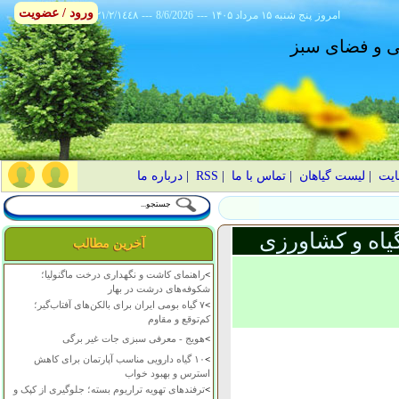
ورود / عضویت
امروز
۱۴۰۵ پنج شنبه ۱۵ مرداد
---
8/6/2026
---
٢١/٢/١٤٤٨
انی و فضای سبز
ایت
|
لیست گیاهان
|
تماس با ما
|
RSS
|
درباره ما
یاه و کشاورزی
آخرین مطالب
>
راهنمای کاشت و نگهداری درخت ماگنولیا؛
شکوفه‌های درشت در بهار
>
۷ گیاه بومی ایران برای بالکن‌های آفتاب‌گیر؛
کم‌توقع و مقاوم
>
هویج - معرفی سبزی جات غیر برگی
>
۱۰ گیاه دارویی مناسب آپارتمان برای کاهش
استرس و بهبود خواب
>
ترفندهای تهویه تراریوم بسته؛ جلوگیری از کپک و