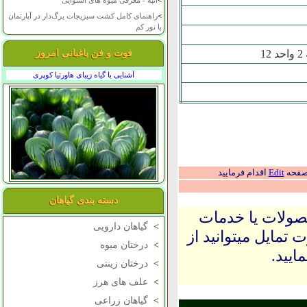
>
انبه - معرفی میوه های استوایی
>
راهنمای کامل کشت سبزیجات برگ‌دار در آپارتمان
با نور کم
فوت و فن باغبانی امروز
آشنایی با گیاه زیبای هاورتیا کوپری
 صفحه
Edit
اقدام فرمایید
دسته بندی گیاهان
حصولات یا خدمات
>
گیاهان دارویی
 تمایل میتوانید از
>
درختان میوه
ایید.
>
درختان زینتی
>
علف های هرز
>
گیاهان زراعی