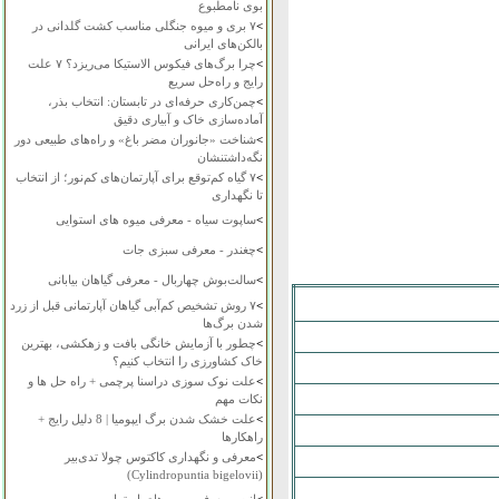
بوی نامطبوع
>
۷ بری و میوه جنگلی مناسب کشت گلدانی در
بالکن‌های ایرانی
>
چرا برگ‌های فیکوس الاستیکا می‌ریزد؟ ۷ علت
رایج و راه‌حل سریع
>
چمن‌کاری حرفه‌ای در تابستان: انتخاب بذر،
آماده‌سازی خاک و آبیاری دقیق
>
شناخت «جانوران مضر باغ» و راه‌های طبیعی دور
نگه‌داشتنشان
>
۷ گیاه کم‌توقع برای آپارتمان‌های کم‌نور؛ از انتخاب
تا نگهداری
>
ساپوت سیاه - معرفی میوه های استوایی
>
چغندر - معرفی سبزی جات
>
سالت‌بوش چهاربال - معرفی گیاهان بیابانی
>
۷ روش تشخیص کم‌آبی گیاهان آپارتمانی قبل از زرد
شدن برگ‌ها
>
چطور با آزمایش خانگی بافت و زهکشی، بهترین
خاک کشاورزی را انتخاب کنیم؟
>
علت نوک سوزی دراسنا پرچمی + راه حل ها و
نکات مهم
>
علت خشک شدن برگ ایپومیا | 8 دلیل رایج +
راهکارها
>
معرفی و نگهداری کاکتوس چولا تدی‌بیر
(Cylindropuntia bigelovii)