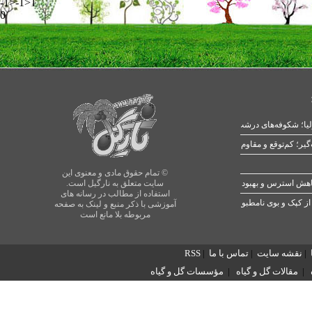
-1>-1>1
0
یا؛ شکوفه‌های درشت در بهار
© تمام حقوق مادی و معنوی این
سایت متعلق به نارگیل است.
استفاده از مطالب در رسانه های
از کپک و بوی نامطبوع
آموزشی با ذکر منبع و لینک به صفحه
مربوطه بلا مانع است
|
نقشه سایت
|
تماس با ما
|
RSS
|
مقالات گل و گیاه
|
مؤسسات گل و گیاه