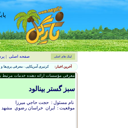
پای
صفحه اصلی
|
پر
لینک های اصلی
آخرین اخبار:
۷ نشانه حضور آفات جانوری در باغچه و روش‌های کنترل طبیعی
معرفی مؤسسات ارائه دهنده خدمات مرتبط با 
سبز گستر بينالود
نام مسئول :
حجت حاجي ميرزا
موقعیت :
ایران
خراسان رضوي
مشهد