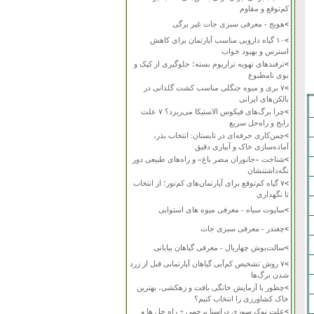
کم‌توقع و مقاوم
>
هویج - معرفی سبزی جات غیر برگی
>
۱۰ گیاه دارویی مناسب آپارتمان برای کاهش
استرس و بهبود خواب
>
ترفندهای تهویه تراریوم بسته؛ جلوگیری از کپک و
بوی نامطبوع
>
۷ بری و میوه جنگلی مناسب کشت گلدانی در
بالکن‌های ایرانی
>
چرا برگ‌های فیکوس الاستیکا می‌ریزد؟ ۷ علت
رایج و راه‌حل سریع
>
چمن‌کاری حرفه‌ای در تابستان: انتخاب بذر،
آماده‌سازی خاک و آبیاری دقیق
>
شناخت «جانوران مضر باغ» و راه‌های طبیعی دور
نگه‌داشتنشان
>
۷ گیاه کم‌توقع برای آپارتمان‌های کم‌نور؛ از انتخاب
تا نگهداری
>
ساپوت سیاه - معرفی میوه های استوایی
>
چغندر - معرفی سبزی جات
>
سالت‌بوش چهاربال - معرفی گیاهان بیابانی
>
۷ روش تشخیص کم‌آبی گیاهان آپارتمانی قبل از زرد
شدن برگ‌ها
>
چطور با آزمایش خانگی بافت و زهکشی، بهترین
خاک کشاورزی را انتخاب کنیم؟
>
علت نوک سوزی دراسنا پرچمی + راه حل ها و