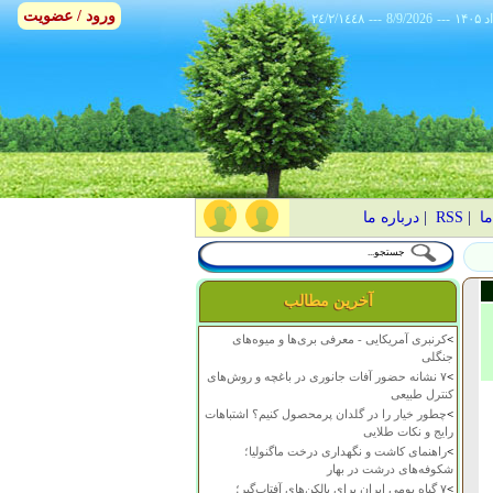
ورود / عضویت
٢٤/٢/١٤٤٨
---
8/9/2026
---
ما
|
RSS
|
درباره ما
آخرین مطالب
>
کرنبری آمریکایی - معرفی بری‌ها و میوه‌های
جنگلی
>
۷ نشانه حضور آفات جانوری در باغچه و روش‌های
کنترل طبیعی
>
چطور خیار را در گلدان پرمحصول کنیم؟ اشتباهات
رایج و نکات طلایی
>
راهنمای کاشت و نگهداری درخت ماگنولیا؛
شکوفه‌های درشت در بهار
>
۷ گیاه بومی ایران برای بالکن‌های آفتاب‌گیر؛