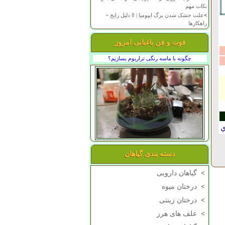
نکات مهم
>
علت خشک شدن برگ ایپومیا | 8 دلیل رایج +
راهکارها
فوت و فن باغبانی امروز
چگونه با ماسه رنگی تراریوم بسازیم؟
ي
دسته بندی گیاهان
>
گیاهان دارویی
>
درختان میوه
>
درختان زینتی
>
علف های هرز