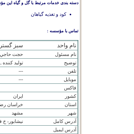
دسته بندی خدمات مرتبط با گل و گیاه این مؤ
کود و تغذیه گیاهان
تماس با مؤسسه :
نام واحد
سبز گستر ب
نام مسئول
حجت حاجي م
توضیح
توليد کننده 
---
تلفن
---
موبایل
فاکس
کشور
ایران
استان
خراسان رض
شهر
مشهد
آدرس کامل
نيشابور- خ فرهنگ 10- پلا
آدرس ایمیل