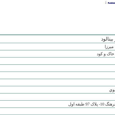
سسه :
ينالود
يرزا
, خاک و کود
وي
ک 97 طبقه اول