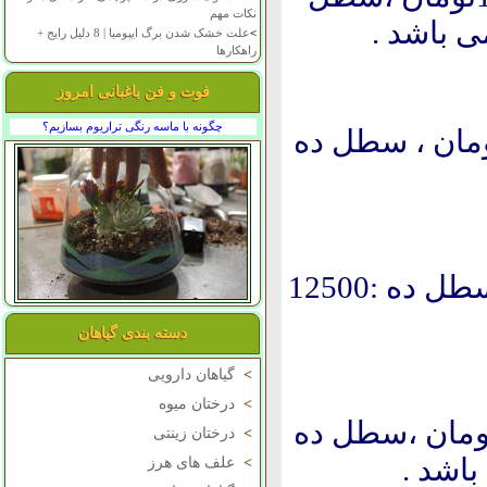
نکات مهم
>
علت خشک شدن برگ ایپومیا | 8 دلیل رایج +
راهکارها
فوت و فن باغبانی امروز
چگونه با ماسه رنگی تراریوم بسازیم؟
هار :3000تومان ، سطل هفت: 7000تومان ، سطل ده
سطل چهار :5000 تومان ، سطل هفت :8500 سطل ده :12500
دسته بندی گیاهان
>
گیاهان دارویی
>
درختان میوه
هار :3000 تومان ، سطل هفت :6000 تومان ،سطل ده
>
درختان زینتی
>
علف های هرز