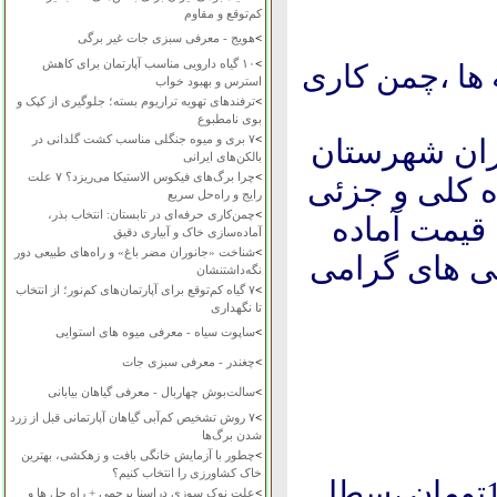
کم‌توقع و مقاوم
>
هویج - معرفی سبزی جات غیر برگی
>
۱۰ گیاه دارویی مناسب آپارتمان برای کاهش
ها ،چمن کاری
استرس و بهبود خواب
>
ترفندهای تهویه تراریوم بسته؛ جلوگیری از کپک و
بوی نامطبوع
>
۷ بری و میوه جنگلی مناسب کشت گلدانی در
ران شهرستان
بالکن‌های ایرانی
>
چرا برگ‌های فیکوس الاستیکا می‌ریزد؟ ۷ علت
ه کلی و جزئی
رایج و راه‌حل سریع
>
چمن‌کاری حرفه‌ای در تابستان: انتخاب بذر،
 قیمت آماده
آماده‌سازی خاک و آبیاری دقیق
>
شناخت «جانوران مضر باغ» و راه‌های طبیعی دور
نی های گرامی
نگه‌داشتنشان
>
۷ گیاه کم‌توقع برای آپارتمان‌های کم‌نور؛ از انتخاب
تا نگهداری
>
ساپوت سیاه - معرفی میوه های استوایی
>
چغندر - معرفی سبزی جات
>
سالت‌بوش چهاربال - معرفی گیاهان بیابانی
>
۷ روش تشخیص کم‌آبی گیاهان آپارتمانی قبل از زرد
شدن برگ‌ها
>
چطور با آزمایش خانگی بافت و زهکشی، بهترین
خاک کشاورزی را انتخاب کنیم؟
سطل چهار :6000 تومان ، سطل هفت : 10000تومان ،سطل
>
علت نوک سوزی دراسنا پرچمی + راه حل ها و