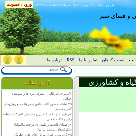
ورود / عضویت
امروز
۱۴۰۵ يکشنبه ۱۸ مرداد
---
8/9/2026
---
٢٤/٢/١٤٤٨
انی و فضای سبز
ایت
|
لیست گیاهان
|
تماس با ما
|
RSS
|
درباره ما
یاه و کشاورزی
آخرین مطالب
>
کرنبری آمریکایی - معرفی بری‌ها و میوه‌های
جنگلی
>
۷ نشانه حضور آفات جانوری در باغچه و روش‌های
کنترل طبیعی
>
چطور خیار را در گلدان پرمحصول کنیم؟ اشتباهات
رایج و نکات طلایی
>
راهنمای کاشت و نگهداری درخت ماگنولیا؛
شکوفه‌های درشت در بهار
>
۷ گیاه بومی ایران برای بالکن‌های آفتاب‌گیر؛