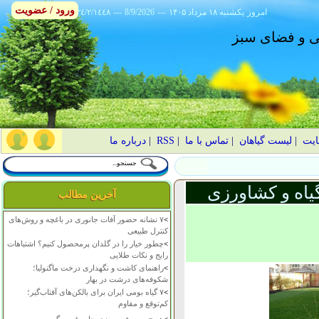
ورود / عضویت
امروز
۱۴۰۵ يکشنبه ۱۸ مرداد
---
8/9/2026
---
٢٤/٢/١٤٤٨
انی و فضای سبز
ایت
|
لیست گیاهان
|
تماس با ما
|
RSS
|
درباره ما
یاه و کشاورزی
آخرین مطالب
>
۷ نشانه حضور آفات جانوری در باغچه و روش‌های
کنترل طبیعی
>
چطور خیار را در گلدان پرمحصول کنیم؟ اشتباهات
رایج و نکات طلایی
>
راهنمای کاشت و نگهداری درخت ماگنولیا؛
شکوفه‌های درشت در بهار
>
۷ گیاه بومی ایران برای بالکن‌های آفتاب‌گیر؛
کم‌توقع و مقاوم