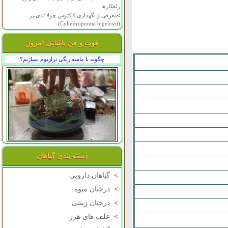
راهکارها
>
معرفی و نگهداری کاکتوس چولا تدی‌بیر
(Cylindropuntia bigelovii)
فوت و فن باغبانی امروز
چگونه با ماسه رنگی تراریوم بسازیم؟
دسته بندی گیاهان
>
گیاهان دارویی
>
درختان میوه
>
درختان زینتی
>
علف های هرز