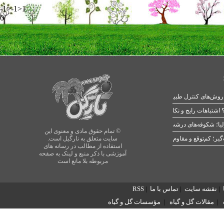
-1>-1>1
0
 اشتباهات رایج و نکات طلایی
یا؛ شکوفه‌های درشت در بهار
© تمام حقوق مادی و معنوی این
سایت متعلق به نارگیل است.
استفاده از مطالب در رسانه های
آموزشی با ذکر منبع و لینک به صفحه
مربوطه بلا مانع است
|
نقشه سایت
|
تماس با ما
|
RSS
|
مقالات گل و گیاه
|
مؤسسات گل و گیاه