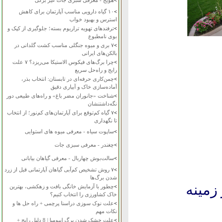
>
هویج - معرفی سبزی جات غیر برگی
>
۱۰ گیاه دارویی مناسب آپارتمان برای کاهش
استرس و بهبود خواب
>
ترفندهای تهویه تراریوم بسته؛ جلوگیری از کپک و
بوی نامطبوع
>
۷ بری و میوه جنگلی مناسب کشت گلدانی در
بالکن‌های ایرانی
>
چرا برگ‌های فیکوس الاستیکا می‌ریزد؟ ۷ علت
رایج و راه‌حل سریع
>
چمن‌کاری حرفه‌ای در تابستان: انتخاب بذر،
آماده‌سازی خاک و آبیاری دقیق
>
شناخت «جانوران مضر باغ» و راه‌های طبیعی دور
نگه‌داشتنشان
>
۷ گیاه کم‌توقع برای آپارتمان‌های کم‌نور؛ از انتخاب
تا نگهداری
>
ساپوت سیاه - معرفی میوه های استوایی
>
چغندر - معرفی سبزی جات
>
سالت‌بوش چهاربال - معرفی گیاهان بیابانی
>
۷ روش تشخیص کم‌آبی گیاهان آپارتمانی قبل از زرد
شدن برگ‌ها
زمينه
>
چطور با آزمایش خانگی بافت و زهکشی، بهترین
خاک کشاورزی را انتخاب کنیم؟
>
علت نوک سوزی دراسنا پرچمی + راه حل ها و
نکات مهم
>
علت خشک شدن برگ ایپومیا | 8 دلیل رایج +