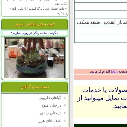
نکات مهم
>
علت خشک شدن برگ ایپومیا | 8 دلیل رایج +
راهکارها
 خيابان انقلاب ، طبقه همکف
فوت و فن باغبانی امروز
چگونه با ماسه رنگی تراریوم بسازیم؟
 صفحه
Edit
اقدام فرمایید
دسته بندی گیاهان
حصولات یا خدمات
 تمایل میتوانید از
>
گیاهان دارویی
ایید.
>
درختان میوه
>
درختان زینتی
>
علف های هرز