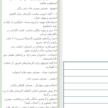
کم‌توقع و مقاوم
>
هویج - معرفی سبزی جات غیر برگی
>
۱۰ گیاه دارویی مناسب آپارتمان برای کاهش
استرس و بهبود خواب
>
ترفندهای تهویه تراریوم بسته؛ جلوگیری از کپک و
بوی نامطبوع
>
۷ بری و میوه جنگلی مناسب کشت گلدانی در
بالکن‌های ایرانی
>
چرا برگ‌های فیکوس الاستیکا می‌ریزد؟ ۷ علت
رایج و راه‌حل سریع
>
چمن‌کاری حرفه‌ای در تابستان: انتخاب بذر،
آماده‌سازی خاک و آبیاری دقیق
>
شناخت «جانوران مضر باغ» و راه‌های طبیعی دور
نگه‌داشتنشان
>
۷ گیاه کم‌توقع برای آپارتمان‌های کم‌نور؛ از انتخاب
تا نگهداری
>
ساپوت سیاه - معرفی میوه های استوایی
>
چغندر - معرفی سبزی جات
>
سالت‌بوش چهاربال - معرفی گیاهان بیابانی
>
۷ روش تشخیص کم‌آبی گیاهان آپارتمانی قبل از زرد
شدن برگ‌ها
>
چطور با آزمایش خانگی بافت و زهکشی، بهترین
خاک کشاورزی را انتخاب کنیم؟
>
علت نوک سوزی دراسنا پرچمی + راه حل ها و