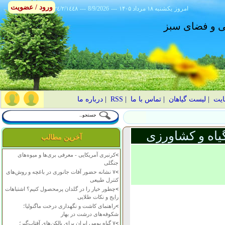
ورود / عضویت
امروز
۱۴۰۵ يکشنبه ۱۸ مرداد
---
8/9/2026
---
٢٤/٢/١٤٤٨
انی و فضای سبز
ایت
|
لیست گیاهان
|
تماس با ما
|
RSS
|
درباره ما
یاه و کشاورزی
آخرین مطالب
>
کرنبری آمریکایی - معرفی بری‌ها و میوه‌های
جنگلی
>
۷ نشانه حضور آفات جانوری در باغچه و روش‌های
کنترل طبیعی
>
چطور خیار را در گلدان پرمحصول کنیم؟ اشتباهات
رایج و نکات طلایی
>
راهنمای کاشت و نگهداری درخت ماگنولیا؛
شکوفه‌های درشت در بهار
>
۷ گیاه بومی ایران برای بالکن‌های آفتاب‌گیر؛