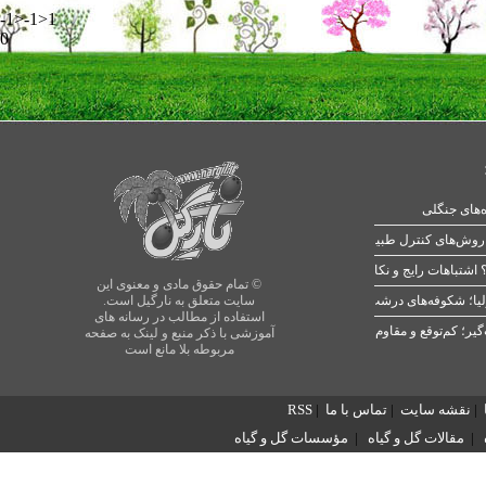
-1>-1>1
0
ه‌های جنگلی
 اشتباهات رایج و نکات طلایی
© تمام حقوق مادی و معنوی این
یا؛ شکوفه‌های درشت در بهار
سایت متعلق به نارگیل است.
استفاده از مطالب در رسانه های
آموزشی با ذکر منبع و لینک به صفحه
مربوطه بلا مانع است
|
نقشه سایت
|
تماس با ما
|
RSS
|
مقالات گل و گیاه
|
مؤسسات گل و گیاه