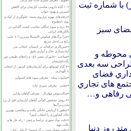
>
هویج - معرفی سبزی جات غیر برگی
 با شماره ثبت
>
۱۰ گیاه دارویی مناسب آپارتمان برای کاهش
استرس و بهبود خواب
>
ترفندهای تهویه تراریوم بسته؛ جلوگیری از کپک و
بوی نامطبوع
ضای سبز
>
۷ بری و میوه جنگلی مناسب کشت گلدانی در
بالکن‌های ایرانی
>
چرا برگ‌های فیکوس الاستیکا می‌ریزد؟ ۷ علت
رایج و راه‌حل سریع
>
چمن‌کاری حرفه‌ای در تابستان: انتخاب بذر،
ی محوطه و
آماده‌سازی خاک و آبیاری دقیق
>
شناخت «جانوران مضر باغ» و راه‌های طبیعی دور
احی سه بعدی
نگه‌داشتنشان
>
۷ گیاه کم‌توقع برای آپارتمان‌های کم‌نور؛ از انتخاب
هداري فضای
تا نگهداری
>
ساپوت سیاه - معرفی میوه های استوایی
تمع های تجاري
>
چغندر - معرفی سبزی جات
شی رفاهی و…
>
سالت‌بوش چهاربال - معرفی گیاهان بیابانی
>
۷ روش تشخیص کم‌آبی گیاهان آپارتمانی قبل از زرد
شدن برگ‌ها
>
چطور با آزمایش خانگی بافت و زهکشی، بهترین
خاک کشاورزی را انتخاب کنیم؟
>
علت نوک سوزی دراسنا پرچمی + راه حل ها و
نکات مهم
تد روز دنیا
>
علت خشک شدن برگ ایپومیا | 8 دلیل رایج +