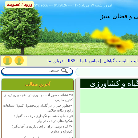
ورود / عضویت
امروز
۱۴۰۵ شنبه ۱۷ مرداد
---
8/8/2026
---
٢٣/٢/١٤٤٨
انی و فضای سبز
ایت
|
لیست گیاهان
|
تماس با ما
|
RSS
|
درباره ما
یاه و کشاورزی
آخرین مطالب
>
۷ نشانه حضور آفات جانوری در باغچه و روش‌های
کنترل طبیعی
>
چطور خیار را در گلدان پرمحصول کنیم؟ اشتباهات
رایج و نکات طلایی
>
راهنمای کاشت و نگهداری درخت ماگنولیا؛
شکوفه‌های درشت در بهار
>
۷ گیاه بومی ایران برای بالکن‌های آفتاب‌گیر؛
کم‌توقع و مقاوم