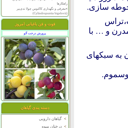
راهکارها
وطه سازی.
>
معرفی و نگهداری کاکتوس چولا تدی‌بیر
(Cylindropuntia bigelovii)
ب،تراس
فوت و فن باغبانی امروز
مدرن و … با
پرورش درخت آلو
 به سبکهای
وسموم.
دسته بندی گیاهان
>
گیاهان دارویی
>
درختان میوه