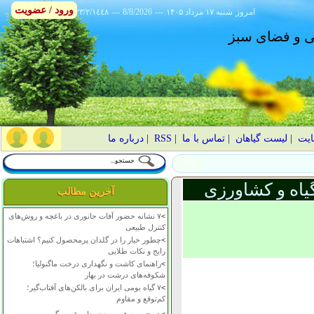
ورود / عضویت
امروز
۱۴۰۵ شنبه ۱۷ مرداد
---
8/8/2026
---
٢٣/٢/١٤٤٨
انی و فضای سبز
ایت
|
لیست گیاهان
|
تماس با ما
|
RSS
|
درباره ما
یاه و کشاورزی
آخرین مطالب
>
۷ نشانه حضور آفات جانوری در باغچه و روش‌های
کنترل طبیعی
>
چطور خیار را در گلدان پرمحصول کنیم؟ اشتباهات
رایج و نکات طلایی
>
راهنمای کاشت و نگهداری درخت ماگنولیا؛
شکوفه‌های درشت در بهار
>
۷ گیاه بومی ایران برای بالکن‌های آفتاب‌گیر؛
کم‌توقع و مقاوم