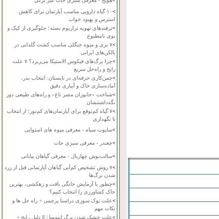
>
هویج - معرفی سبزی جات غیر برگی
>
۱۰ گیاه دارویی مناسب آپارتمان برای کاهش
استرس و بهبود خواب
>
ترفندهای تهویه تراریوم بسته؛ جلوگیری از کپک و
بوی نامطبوع
>
۷ بری و میوه جنگلی مناسب کشت گلدانی در
بالکن‌های ایرانی
>
چرا برگ‌های فیکوس الاستیکا می‌ریزد؟ ۷ علت
رایج و راه‌حل سریع
>
چمن‌کاری حرفه‌ای در تابستان: انتخاب بذر،
آماده‌سازی خاک و آبیاری دقیق
>
شناخت «جانوران مضر باغ» و راه‌های طبیعی دور
نگه‌داشتنشان
>
۷ گیاه کم‌توقع برای آپارتمان‌های کم‌نور؛ از انتخاب
تا نگهداری
>
ساپوت سیاه - معرفی میوه های استوایی
>
چغندر - معرفی سبزی جات
>
سالت‌بوش چهاربال - معرفی گیاهان بیابانی
>
۷ روش تشخیص کم‌آبی گیاهان آپارتمانی قبل از زرد
شدن برگ‌ها
>
چطور با آزمایش خانگی بافت و زهکشی، بهترین
خاک کشاورزی را انتخاب کنیم؟
>
علت نوک سوزی دراسنا پرچمی + راه حل ها و
نکات مهم
>
علت خشک شدن برگ ایپومیا | 8 دلیل رایج +