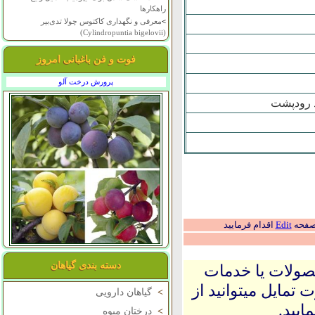
راهکارها
>
معرفی و نگهداری کاکتوس چولا تدی‌بیر
(Cylindropuntia bigelovii)
فوت و فن باغبانی امروز
پرورش درخت آلو
د رودپشت
 صفحه
Edit
اقدام فرمایید
دسته بندی گیاهان
حصولات یا خدمات
 تمایل میتوانید از
>
گیاهان دارویی
ایید.
>
درختان میوه