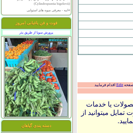
(Cylindropuntia bigelovii)
>
انبه - معرفی میوه های استوایی
فوت و فن باغبانی امروز
پرورش سویا از طریق بذر
 صفحه
Edit
اقدام فرمایید
حصولات یا خدمات
 تمایل میتوانید از
ایید.
دسته بندی گیاهان