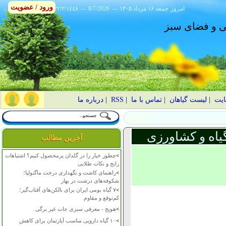
ورود / عضویت
امروز
۱۴۰۵ جمعه ۱۶ مرداد
---
8/7/2026
---
٢٢/٢/١٤٤٨
انی و فضای سبز
ایت
|
لیست گیاهان
|
تماس با ما
|
RSS
|
درباره ما
یاه و کشاورزی
آخرین مطالب
>
چطور خیار را در گلدان پرمحصول کنیم؟ اشتباهات
رایج و نکات طلایی
>
راهنمای کاشت و نگهداری درخت ماگنولیا؛
شکوفه‌های درشت در بهار
>
۷ گیاه بومی ایران برای بالکن‌های آفتاب‌گیر؛
کم‌توقع و مقاوم
>
هویج - معرفی سبزی جات غیر برگی
>
۱۰ گیاه دارویی مناسب آپارتمان برای کاهش