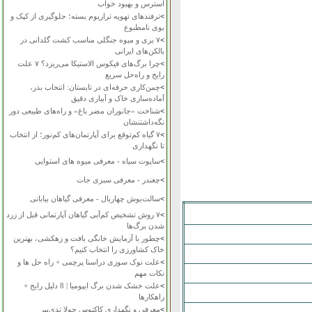
استرس و بهبود خواب
>
ترفندهای تهویه تراریوم بسته؛ جلوگیری از کپک و
بوی نامطبوع
>
۷ بری و میوه جنگلی مناسب کشت گلدانی در
بالکن‌های ایرانی
>
چرا برگ‌های فیکوس الاستیکا می‌ریزد؟ ۷ علت
رایج و راه‌حل سریع
>
چمن‌کاری حرفه‌ای در تابستان: انتخاب بذر،
آماده‌سازی خاک و آبیاری دقیق
>
شناخت «جانوران مضر باغ» و راه‌های طبیعی دور
نگه‌داشتنشان
>
۷ گیاه کم‌توقع برای آپارتمان‌های کم‌نور؛ از انتخاب
تا نگهداری
>
ساپوت سیاه - معرفی میوه های استوایی
>
چغندر - معرفی سبزی جات
>
سالت‌بوش چهاربال - معرفی گیاهان بیابانی
>
۷ روش تشخیص کم‌آبی گیاهان آپارتمانی قبل از زرد
شدن برگ‌ها
>
چطور با آزمایش خانگی بافت و زهکشی، بهترین
خاک کشاورزی را انتخاب کنیم؟
>
علت نوک سوزی دراسنا پرچمی + راه حل ها و
نکات مهم
>
علت خشک شدن برگ ایپومیا | 8 دلیل رایج +
راهکارها
>
معرفی و نگهداری کاکتوس چولا تدی‌بیر