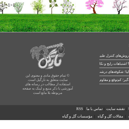
-1>-1>1
0
 اشتباهات رایج و نکات طلایی
یا؛ شکوفه‌های درشت در بهار
© تمام حقوق مادی و معنوی این
سایت متعلق به نارگیل است.
استفاده از مطالب در رسانه های
آموزشی با ذکر منبع و لینک به صفحه
مربوطه بلا مانع است
|
نقشه سایت
|
تماس با ما
|
RSS
|
مقالات گل و گیاه
|
مؤسسات گل و گیاه