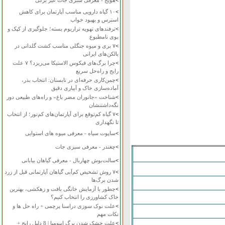
>
هویج - معرفی سبزی جات غیر برگی
>
۱۰ گیاه دارویی مناسب آپارتمان برای کاهش
استرس و بهبود خواب
>
ترفندهای تهویه تراریوم بسته؛ جلوگیری از کپک و
بوی نامطبوع
>
۷ بری و میوه جنگلی مناسب کشت گلدانی در
بالکن‌های ایرانی
>
چرا برگ‌های فیکوس الاستیکا می‌ریزد؟ ۷ علت
رایج و راه‌حل سریع
>
چمن‌کاری حرفه‌ای در تابستان: انتخاب بذر،
آماده‌سازی خاک و آبیاری دقیق
>
شناخت «جانوران مضر باغ» و راه‌های طبیعی دور
نگه‌داشتنشان
>
۷ گیاه کم‌توقع برای آپارتمان‌های کم‌نور؛ از انتخاب
تا نگهداری
>
ساپوت سیاه - معرفی میوه های استوایی
>
چغندر - معرفی سبزی جات
>
سالت‌بوش چهاربال - معرفی گیاهان بیابانی
>
۷ روش تشخیص کم‌آبی گیاهان آپارتمانی قبل از زرد
شدن برگ‌ها
>
چطور با آزمایش خانگی بافت و زهکشی، بهترین
خاک کشاورزی را انتخاب کنیم؟
>
علت نوک سوزی دراسنا پرچمی + راه حل ها و
نکات مهم
>
علت خشک شدن برگ ایپومیا | 8 دلیل رایج +