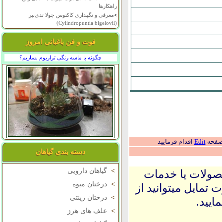
راهکارها
>
معرفی و نگهداری کاکتوس چولا تدی‌بیر
(Cylindropuntia bigelovii)
فوت و فن باغبانی امروز
چگونه با ماسه رنگی تراریوم بسازیم؟
 صفحه
Edit
اقدام فرمایید
دسته بندی گیاهان
>
گیاهان دارویی
حصولات یا خدمات
>
درختان میوه
 تمایل میتوانید از
>
درختان زینتی
ایید.
>
علف های هرز