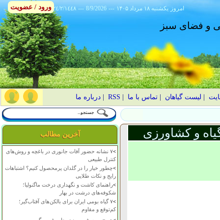
ورود / عضویت
امروز
۱۴۰۵ يکشنبه ۱۸ مرداد
---
8/9/2026
---
٢٤/٢/١٤٤٨
انی و فضای سبز
ایت
|
لیست گیاهان
|
تماس با ما
|
RSS
|
درباره ما
یاه و کشاورزی
آخرین مطالب
>
۷ نشانه حضور آفات جانوری در باغچه و روش‌های
کنترل طبیعی
>
چطور خیار را در گلدان پرمحصول کنیم؟ اشتباهات
رایج و نکات طلایی
>
راهنمای کاشت و نگهداری درخت ماگنولیا؛
شکوفه‌های درشت در بهار
>
۷ گیاه بومی ایران برای بالکن‌های آفتاب‌گیر؛
کم‌توقع و مقاوم