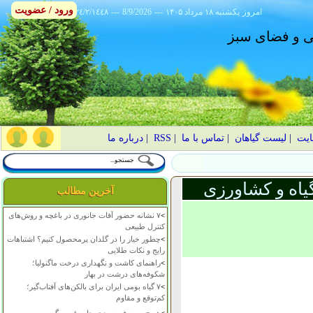
ورود / عضویت
امروز
۱۴۰۵ يکشنبه ۱۸ مرداد
---
8/9/2026
---
٢٤/٢/١٤٤٨
انی و فضای سبز
ایت
|
لیست گیاهان
|
تماس با ما
|
RSS
|
درباره ما
یاه و کشاورزی
آخرین مطالب
>
۷ نشانه حضور آفات جانوری در باغچه و روش‌های
کنترل طبیعی
>
چطور خیار را در گلدان پرمحصول کنیم؟ اشتباهات
رایج و نکات طلایی
>
راهنمای کاشت و نگهداری درخت ماگنولیا؛
شکوفه‌های درشت در بهار
>
۷ گیاه بومی ایران برای بالکن‌های آفتاب‌گیر؛
کم‌توقع و مقاوم