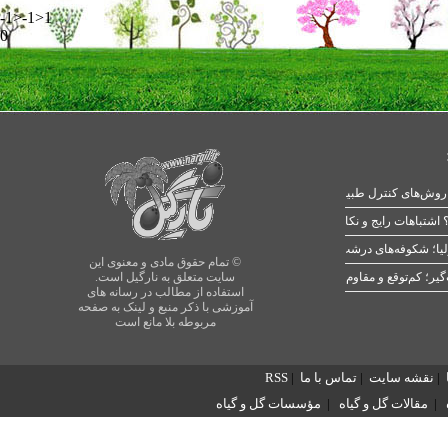
-1>-1>1
0
 اشتباهات رایج و نکات طلایی
یا؛ شکوفه‌های درشت در بهار
© تمام حقوق مادی و معنوی این
سایت متعلق به نارگیل است.
استفاده از مطالب در رسانه های
آموزشی با ذکر منبع و لینک به صفحه
مربوطه بلا مانع است
|
نقشه سایت
|
تماس با ما
|
RSS
|
مقالات گل و گیاه
|
مؤسسات گل و گیاه