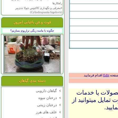
راهکارها
>
معرفی و نگهداری کاکتوس چولا تدی‌بیر
(Cylindropuntia bigelovii)
فوت و فن باغبانی امروز
چگونه با ماسه رنگی تراریوم بسازیم؟
 صفحه
Edit
اقدام فرمایید
دسته بندی گیاهان
>
گیاهان دارویی
حصولات یا خدمات
>
درختان میوه
 تمایل میتوانید از
>
درختان زینتی
ایید.
>
علف های هرز