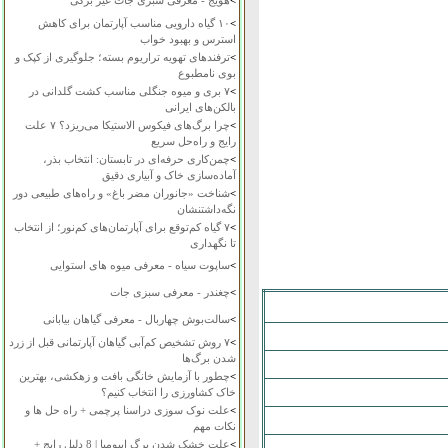
>
هویج - معرفی سبزی جات غیر برگی
>
۱۰ گیاه دارویی مناسب آپارتمان برای کاهش
استرس و بهبود خواب
>
ترفندهای تهویه تراریوم بسته؛ جلوگیری از کپک و
بوی نامطبوع
>
۷ بری و میوه جنگلی مناسب کشت گلدانی در
بالکن‌های ایرانی
>
چرا برگ‌های فیکوس الاستیکا می‌ریزد؟ ۷ علت
رایج و راه‌حل سریع
>
چمن‌کاری حرفه‌ای در تابستان: انتخاب بذر،
آماده‌سازی خاک و آبیاری دقیق
>
شناخت «جانوران مضر باغ» و راه‌های طبیعی دور
نگه‌داشتنشان
>
۷ گیاه کم‌توقع برای آپارتمان‌های کم‌نور؛ از انتخاب
تا نگهداری
>
ساپوت سیاه - معرفی میوه های استوایی
>
چغندر - معرفی سبزی جات
>
سالت‌بوش چهاربال - معرفی گیاهان بیابانی
>
۷ روش تشخیص کم‌آبی گیاهان آپارتمانی قبل از زرد
شدن برگ‌ها
>
چطور با آزمایش خانگی بافت و زهکشی، بهترین
خاک کشاورزی را انتخاب کنیم؟
>
علت نوک سوزی دراسنا پرچمی + راه حل ها و
نکات مهم
>
علت خشک شدن برگ ایپومیا | 8 دلیل رایج +