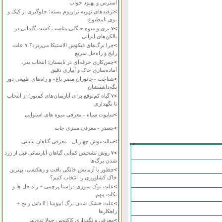
استرس و بهبود خواب
>
ترفندهای تهویه تراریوم بسته؛ جلوگیری از کپک و
بوی نامطبوع
>
۷ بری و میوه جنگلی مناسب کشت گلدانی در
بالکن‌های ایرانی
>
چرا برگ‌های فیکوس الاستیکا می‌ریزد؟ ۷ علت
رایج و راه‌حل سریع
>
چمن‌کاری حرفه‌ای در تابستان: انتخاب بذر،
آماده‌سازی خاک و آبیاری دقیق
>
شناخت «جانوران مضر باغ» و راه‌های طبیعی دور
نگه‌داشتنشان
>
۷ گیاه کم‌توقع برای آپارتمان‌های کم‌نور؛ از انتخاب
تا نگهداری
>
ساپوت سیاه - معرفی میوه های استوایی
>
چغندر - معرفی سبزی جات
>
سالت‌بوش چهاربال - معرفی گیاهان بیابانی
>
۷ روش تشخیص کم‌آبی گیاهان آپارتمانی قبل از زرد
شدن برگ‌ها
>
چطور با آزمایش خانگی بافت و زهکشی، بهترین
خاک کشاورزی را انتخاب کنیم؟
>
علت نوک سوزی دراسنا پرچمی + راه حل ها و
نکات مهم
>
علت خشک شدن برگ ایپومیا | 8 دلیل رایج +
راهکارها
>
معرفی و نگهداری کاکتوس چولا تدی‌بیر