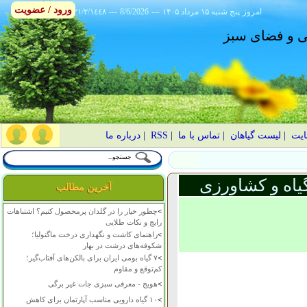
ورود / عضویت
امروز
۱۴۰۵ پنج شنبه ۱۵ مرداد
---
8/6/2026
---
٢١/٢/١٤٤٨
انی و فضای سبز
ایت
|
لیست گیاهان
|
تماس با ما
|
RSS
|
درباره ما
یاه و کشاورزی
آخرین مطالب
>
چطور خیار را در گلدان پرمحصول کنیم؟ اشتباهات
رایج و نکات طلایی
>
راهنمای کاشت و نگهداری درخت ماگنولیا؛
شکوفه‌های درشت در بهار
>
۷ گیاه بومی ایران برای بالکن‌های آفتاب‌گیر؛
کم‌توقع و مقاوم
>
هویج - معرفی سبزی جات غیر برگی
>
۱۰ گیاه دارویی مناسب آپارتمان برای کاهش