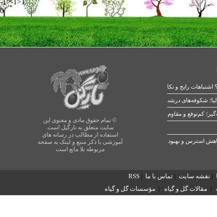
-1>-1>1
0
 اشتباهات رایج و نکات طلایی
یا؛ شکوفه‌های درشت در بهار
© تمام حقوق مادی و معنوی این
سایت متعلق به نارگیل است.
استفاده از مطالب در رسانه های
آموزشی با ذکر منبع و لینک به صفحه
مربوطه بلا مانع است
|
نقشه سایت
|
تماس با ما
|
RSS
|
مقالات گل و گیاه
|
مؤسسات گل و گیاه