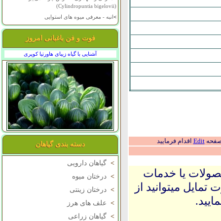
(Cylindropuntia bigelovii)
>
انبه - معرفی میوه های استوایی
فوت و فن باغبانی امروز
آشنایی با گیاه زیبای هاورتیا کوپری
 صفحه
Edit
اقدام فرمایید
دسته بندی گیاهان
>
گیاهان دارویی
حصولات یا خدمات
>
درختان میوه
 تمایل میتوانید از
>
درختان زینتی
ایید.
>
علف های هرز
>
گیاهان زراعی