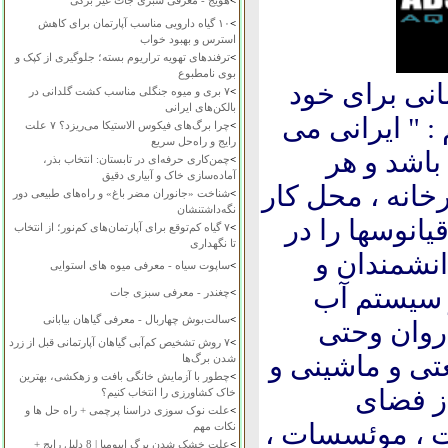
>
هویج - معرفی سبزی جات غیر برگی
>
۱۰ گیاه دارویی مناسب آپارتمان برای کاهش
استرس و بهبود خواب
>
ترفندهای تهویه تراریوم بسته؛ جلوگیری از کپک و
بوی نامطبوع
است که – از سال 1371 – آرمانی برای خود
>
۷ بری و میوه جنگلی مناسب کشت گلدانی در
بالکن‌های ایرانی
: " ایرانی می
>
چرا برگ‌های فیکوس الاستیکا می‌ریزد؟ ۷ علت
رایج و راه‌حل سریع
 باشد و هر
>
چمن‌کاری حرفه‌ای در تابستان: انتخاب بذر،
آماده‌سازی خاک و آبیاری دقیق
رخانه ، محل کار
>
شناخت «جانوران مضر باغ» و راه‌های طبیعی دور
نگه‌داشتنشان
انوسها را در
>
۷ گیاه کم‌توقع برای آپارتمان‌های کم‌نور؛ از انتخاب
تا نگهداری
انشمندان و
>
ساپوت سیاه - معرفی میوه های استوایی
 سیستم آب
>
چغندر - معرفی سبزی جات
>
سالت‌بوش چهاربال - معرفی گیاهان بیابانی
روان وحتی
>
۷ روش تشخیص کم‌آبی گیاهان آپارتمانی قبل از زرد
تی و ماشینی و
شدن برگ‌ها
>
چطور با آزمایش خانگی بافت و زهکشی، بهترین
از فضای
خاک کشاورزی را انتخاب کنیم؟
>
علت نوک سوزی دراسنا پرچمی + راه حل ها و
ت ، موئسسات ،
نکات مهم
>
علت خشک شدن برگ ایپومیا | 8 دلیل رایج +