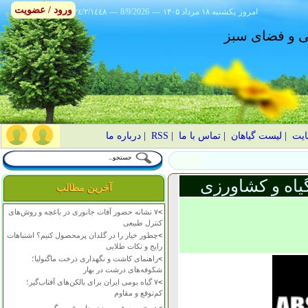
ورود / عضویت
امروز
۱۴۰۵ يکشنبه ۱۸ مرداد
---
8/9/2026
---
٢٤/٢/١٤٤٨
انی و فضای سبز
ایت
|
لیست گیاهان
|
تماس با ما
|
RSS
|
درباره ما
یاه و کشاورزی
آخرین مطالب
>
۷ نشانه حضور آفات جانوری در باغچه و روش‌های
کنترل طبیعی
>
چطور خیار را در گلدان پرمحصول کنیم؟ اشتباهات
رایج و نکات طلایی
>
راهنمای کاشت و نگهداری درخت ماگنولیا؛
شکوفه‌های درشت در بهار
>
۷ گیاه بومی ایران برای بالکن‌های آفتاب‌گیر؛
کم‌توقع و مقاوم