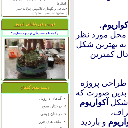
راهکارها
>
معرفی و نگهداری کاکتوس چولا تدی‌بیر
(Cylindropuntia bigelovii)
کواریوم
،
فوت و فن باغبانی امروز
محل مورد نظر
چگونه با ماسه رنگی تراریوم بسازیم؟
 به بهترین شکل
حال کمترین
 طراحی پروژه
دسته بندی گیاهان
، بدین صورت که
>
گیاهان دارویی
 شکل
آکواریوم
>
درختان میوه
راف،
>
درختان زینتی
اریوم
و بازدید
>
علف های هرز