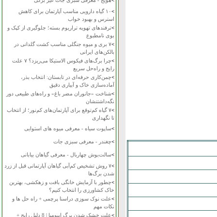
>
هویج - معرفی سبزی جات غیر برگی
>
۱۰ گیاه دارویی مناسب آپارتمان برای کاهش
استرس و بهبود خواب
>
ترفندهای تهویه تراریوم بسته؛ جلوگیری از کپک و
بوی نامطبوع
>
۷ بری و میوه جنگلی مناسب کشت گلدانی در
بالکن‌های ایرانی
>
چرا برگ‌های فیکوس الاستیکا می‌ریزد؟ ۷ علت
رایج و راه‌حل سریع
>
چمن‌کاری حرفه‌ای در تابستان: انتخاب بذر،
آماده‌سازی خاک و آبیاری دقیق
>
شناخت «جانوران مضر باغ» و راه‌های طبیعی دور
نگه‌داشتنشان
>
۷ گیاه کم‌توقع برای آپارتمان‌های کم‌نور؛ از انتخاب
تا نگهداری
>
ساپوت سیاه - معرفی میوه های استوایی
>
چغندر - معرفی سبزی جات
>
سالت‌بوش چهاربال - معرفی گیاهان بیابانی
>
۷ روش تشخیص کم‌آبی گیاهان آپارتمانی قبل از زرد
شدن برگ‌ها
>
چطور با آزمایش خانگی بافت و زهکشی، بهترین
خاک کشاورزی را انتخاب کنیم؟
>
علت نوک سوزی دراسنا پرچمی + راه حل ها و
نکات مهم
>
علت خشک شدن برگ ایپومیا | 8 دلیل رایج +