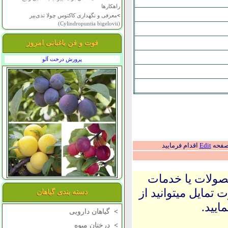
راهکارها
>
معرفی و نگهداری کاکتوس چولا تدی‌بیر
(Cylindropuntia bigelovii)
فوت و فن باغبانی امروز
پرورش درخت آلو
 صفحه
Edit
اقدام فرمایید
حصولات یا خدمات
 تمایل میتوانید از
دسته بندی گیاهان
ایید.
>
گیاهان دارویی
>
درختان میوه