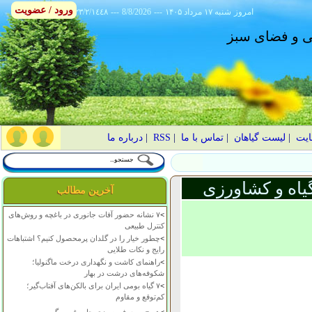
ورود / عضویت
امروز
۱۴۰۵ شنبه ۱۷ مرداد
---
8/8/2026
---
٢٣/٢/١٤٤٨
انی و فضای سبز
ایت
|
لیست گیاهان
|
تماس با ما
|
RSS
|
درباره ما
یاه و کشاورزی
آخرین مطالب
>
۷ نشانه حضور آفات جانوری در باغچه و روش‌های
کنترل طبیعی
>
چطور خیار را در گلدان پرمحصول کنیم؟ اشتباهات
رایج و نکات طلایی
>
راهنمای کاشت و نگهداری درخت ماگنولیا؛
شکوفه‌های درشت در بهار
>
۷ گیاه بومی ایران برای بالکن‌های آفتاب‌گیر؛
کم‌توقع و مقاوم