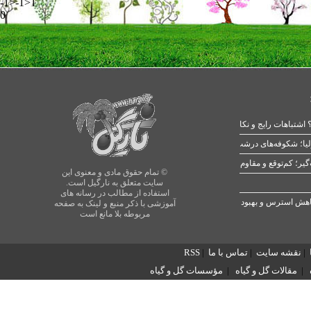
-1>-1>1
0
 اشتباهات رایج و نکات طلایی
یا؛ شکوفه‌های درشت در بهار
© تمام حقوق مادی و معنوی این
سایت متعلق به نارگیل است.
استفاده از مطالب در رسانه های
آموزشی با ذکر منبع و لینک به صفحه
مربوطه بلا مانع است
|
نقشه سایت
|
تماس با ما
|
RSS
|
مقالات گل و گیاه
|
مؤسسات گل و گیاه