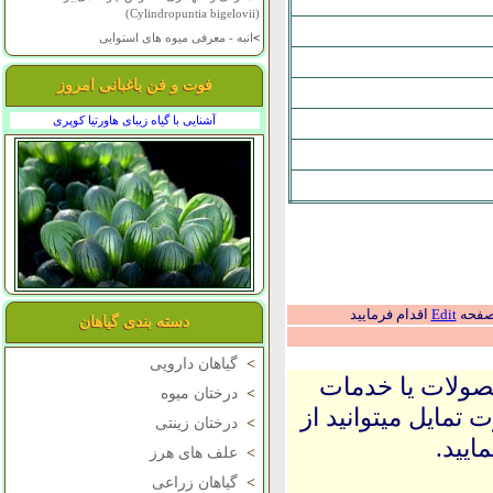
(Cylindropuntia bigelovii)
>
انبه - معرفی میوه های استوایی
فوت و فن باغبانی امروز
آشنایی با گیاه زیبای هاورتیا کوپری
 صفحه
Edit
اقدام فرمایید
دسته بندی گیاهان
>
گیاهان دارویی
حصولات یا خدمات
>
درختان میوه
 تمایل میتوانید از
>
درختان زینتی
ایید.
>
علف های هرز
>
گیاهان زراعی