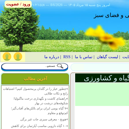
ورود / عضویت
امروز
۱۴۰۵ پنج شنبه ۱۵ مرداد
---
8/6/2026
---
٢١/٢/١٤٤٨
انی و فضای سبز
ایت
|
لیست گیاهان
|
تماس با ما
|
RSS
|
درباره ما
یاه و کشاورزی
آخرین مطالب
>
چطور خیار را در گلدان پرمحصول کنیم؟ اشتباهات
رایج و نکات طلایی
>
راهنمای کاشت و نگهداری درخت ماگنولیا؛
شکوفه‌های درشت در بهار
>
۷ گیاه بومی ایران برای بالکن‌های آفتاب‌گیر؛
کم‌توقع و مقاوم
>
هویج - معرفی سبزی جات غیر برگی
>
۱۰ گیاه دارویی مناسب آپارتمان برای کاهش