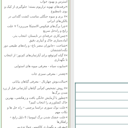
استرس و بهبود خواب
>
ترفندهای تهویه تراریوم بسته؛ جلوگیری از کپک و
بوی نامطبوع
>
۷ بری و میوه جنگلی مناسب کشت گلدانی در
بالکن‌های ایرانی
>
چرا برگ‌های فیکوس الاستیکا می‌ریزد؟ ۷ علت
رایج و راه‌حل سریع
>
چمن‌کاری حرفه‌ای در تابستان: انتخاب بذر،
آماده‌سازی خاک و آبیاری دقیق
>
شناخت «جانوران مضر باغ» و راه‌های طبیعی دور
نگه‌داشتنشان
>
۷ گیاه کم‌توقع برای آپارتمان‌های کم‌نور؛ از انتخاب
تا نگهداری
>
ساپوت سیاه - معرفی میوه های استوایی
>
چغندر - معرفی سبزی جات
>
سالت‌بوش چهاربال - معرفی گیاهان بیابانی
>
۷ روش تشخیص کم‌آبی گیاهان آپارتمانی قبل از زرد
شدن برگ‌ها
>
چطور با آزمایش خانگی بافت و زهکشی، بهترین
خاک کشاورزی را انتخاب کنیم؟
>
علت نوک سوزی دراسنا پرچمی + راه حل ها و
نکات مهم
>
علت خشک شدن برگ ایپومیا | 8 دلیل رایج +
راهکارها
>
معرفی و نگهداری کاکتوس چولا تدی‌بیر