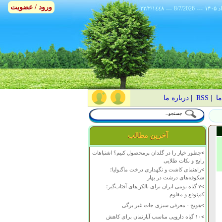
ورود / عضویت
٢٢/٢/١٤٤٨
---
8/7/2026
---
ما
|
RSS
|
درباره ما
آخرین مطالب
>
چطور خیار را در گلدان پرمحصول کنیم؟ اشتباهات
رایج و نکات طلایی
>
راهنمای کاشت و نگهداری درخت ماگنولیا؛
شکوفه‌های درشت در بهار
>
۷ گیاه بومی ایران برای بالکن‌های آفتاب‌گیر؛
کم‌توقع و مقاوم
>
هویج - معرفی سبزی جات غیر برگی
>
۱۰ گیاه دارویی مناسب آپارتمان برای کاهش