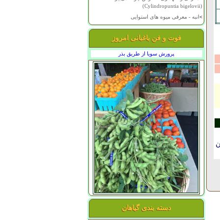
(Cylindropuntia bigelovii)
>
انبه - معرفی میوه های استوایی
فوت و فن باغبانی امروز
پرورش سویا از طریق بذر
ن
دسته بندی گیاهان