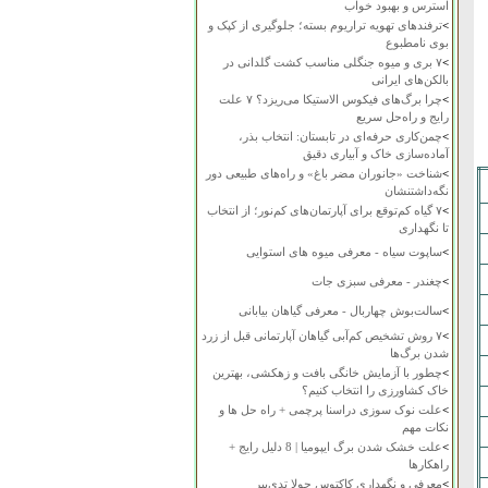
استرس و بهبود خواب
>
ترفندهای تهویه تراریوم بسته؛ جلوگیری از کپک و
بوی نامطبوع
>
۷ بری و میوه جنگلی مناسب کشت گلدانی در
بالکن‌های ایرانی
>
چرا برگ‌های فیکوس الاستیکا می‌ریزد؟ ۷ علت
رایج و راه‌حل سریع
>
چمن‌کاری حرفه‌ای در تابستان: انتخاب بذر،
آماده‌سازی خاک و آبیاری دقیق
>
شناخت «جانوران مضر باغ» و راه‌های طبیعی دور
نگه‌داشتنشان
>
۷ گیاه کم‌توقع برای آپارتمان‌های کم‌نور؛ از انتخاب
تا نگهداری
>
ساپوت سیاه - معرفی میوه های استوایی
>
چغندر - معرفی سبزی جات
>
سالت‌بوش چهاربال - معرفی گیاهان بیابانی
>
۷ روش تشخیص کم‌آبی گیاهان آپارتمانی قبل از زرد
شدن برگ‌ها
>
چطور با آزمایش خانگی بافت و زهکشی، بهترین
خاک کشاورزی را انتخاب کنیم؟
>
علت نوک سوزی دراسنا پرچمی + راه حل ها و
نکات مهم
>
علت خشک شدن برگ ایپومیا | 8 دلیل رایج +
راهکارها
>
معرفی و نگهداری کاکتوس چولا تدی‌بیر