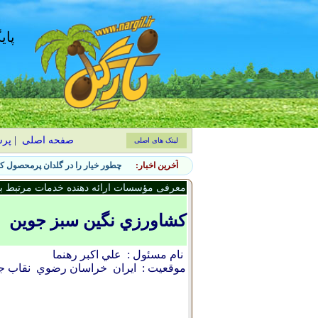
پای
صفحه اصلی
|
پر
لینک های اصلی
آخرین اخبار:
چطور خیار را در گلدان پرمحصول کن
معرفی مؤسسات ارائه دهنده خدمات مرتبط با 
کشاورزي نگين سبز جوين
نام مسئول :
علي اکبر رهنما
موقعیت :
ایران
خراسان رضوي
نقاب ج