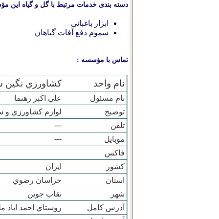
دسته بندی خدمات مرتبط با گل و گیاه این مؤ
ابزار باغبانی
سموم دفع آفات گیاهان
تماس با مؤسسه :
نام واحد
کشاورزي نگين س
نام مسئول
علي اکبر رهنما
توضیح
لوازم کشاورزي و 
---
تلفن
---
موبایل
فاکس
کشور
ایران
استان
خراسان رضوي
شهر
نقاب جوين
آدرس کامل
روستاي احمد اباد م