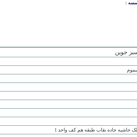
سسه :
بز جوين
سموم
لک حاشيه جاده نقاب طبقه هم کف واحد 1