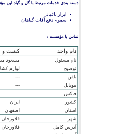
دسته بندی خدمات مرتبط با گل و گیاه این مؤ
ابزار باغبانی
سموم دفع آفات گیاهان
تماس با مؤسسه :
نام واحد
کشت و ص
نام مسئول
مسعود مسعو
توضیح
لوازم کشا
---
تلفن
---
موبایل
فاکس
کشور
ایران
استان
اصفهان
شهر
فلاورجان
آدرس کامل
فلاورجان ب