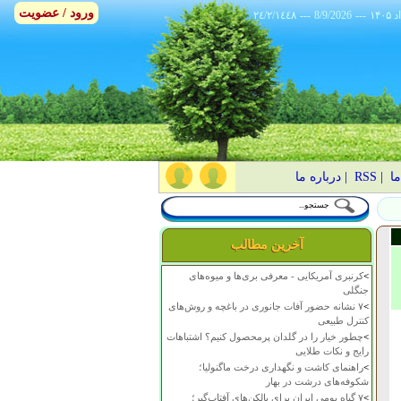
ورود / عضویت
٢٤/٢/١٤٤٨
---
8/9/2026
---
ما
|
RSS
|
درباره ما
آخرین مطالب
>
کرنبری آمریکایی - معرفی بری‌ها و میوه‌های
جنگلی
>
۷ نشانه حضور آفات جانوری در باغچه و روش‌های
کنترل طبیعی
>
چطور خیار را در گلدان پرمحصول کنیم؟ اشتباهات
رایج و نکات طلایی
>
راهنمای کاشت و نگهداری درخت ماگنولیا؛
شکوفه‌های درشت در بهار
>
۷ گیاه بومی ایران برای بالکن‌های آفتاب‌گیر؛