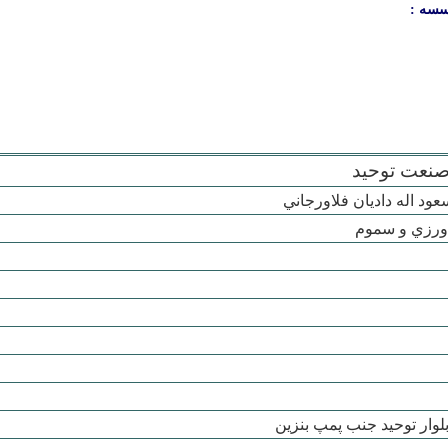
سسه :
نعت توحيد
د اله داديان فلاورجاني
ورزي و سموم
لوار توحيد جنب پمپ بنزين