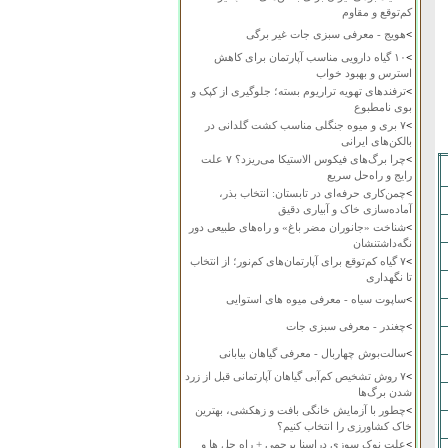
کم‌توقع و مقاوم
>
هویج - معرفی سبزی جات غیر برگی
>
۱۰ گیاه دارویی مناسب آپارتمان برای کاهش
استرس و بهبود خواب
>
ترفندهای تهویه تراریوم بسته؛ جلوگیری از کپک و
بوی نامطبوع
>
۷ بری و میوه جنگلی مناسب کشت گلدانی در
بالکن‌های ایرانی
>
چرا برگ‌های فیکوس الاستیکا می‌ریزد؟ ۷ علت
رایج و راه‌حل سریع
>
چمن‌کاری حرفه‌ای در تابستان: انتخاب بذر،
آماده‌سازی خاک و آبیاری دقیق
>
شناخت «جانوران مضر باغ» و راه‌های طبیعی دور
نگه‌داشتنشان
>
۷ گیاه کم‌توقع برای آپارتمان‌های کم‌نور؛ از انتخاب
تا نگهداری
>
ساپوت سیاه - معرفی میوه های استوایی
>
چغندر - معرفی سبزی جات
>
سالت‌بوش چهاربال - معرفی گیاهان بیابانی
>
۷ روش تشخیص کم‌آبی گیاهان آپارتمانی قبل از زرد
شدن برگ‌ها
>
چطور با آزمایش خانگی بافت و زهکشی، بهترین
خاک کشاورزی را انتخاب کنیم؟
>
علت نوک سوزی دراسنا پرچمی + راه حل ها و