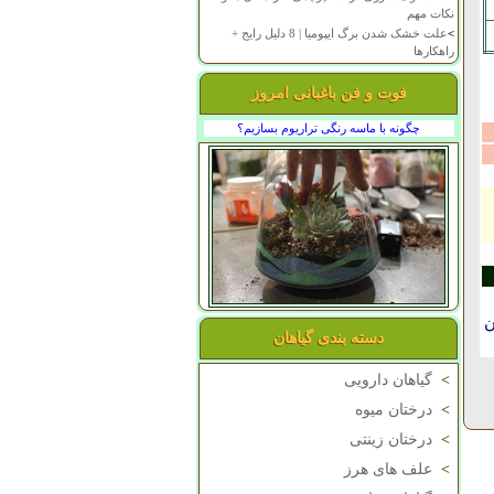
نکات مهم
>
علت خشک شدن برگ ایپومیا | 8 دلیل رایج +
راهکارها
فوت و فن باغبانی امروز
چگونه با ماسه رنگی تراریوم بسازیم؟
ن
دسته بندی گیاهان
>
گیاهان دارویی
>
درختان میوه
>
درختان زینتی
>
علف های هرز