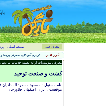
پای
صفحه اصلی
|
پر
لینک های اصلی
آخرین اخبار:
۷ نشانه حضور آفات جانوری در باغچه و روش‌های کنترل طبیعی
معرفی مؤسسات ارائه دهنده خدمات مرتبط با 
کشت و صنعت توحيد
نام مسئول :
مسعود مسعود اله داديان ف
موقعیت :
ایران
اصفهان
فلاورجان