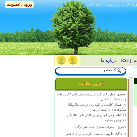
ورود / عضویت
٢١/٢/١٤٤٨
---
8/6/2026
---
ما
|
RSS
|
درباره ما
آخرین مطالب
>
چطور خیار را در گلدان پرمحصول کنیم؟ اشتباهات
رایج و نکات طلایی
>
راهنمای کاشت و نگهداری درخت ماگنولیا؛
شکوفه‌های درشت در بهار
>
۷ گیاه بومی ایران برای بالکن‌های آفتاب‌گیر؛
کم‌توقع و مقاوم
>
هویج - معرفی سبزی جات غیر برگی
>
۱۰ گیاه دارویی مناسب آپارتمان برای کاهش