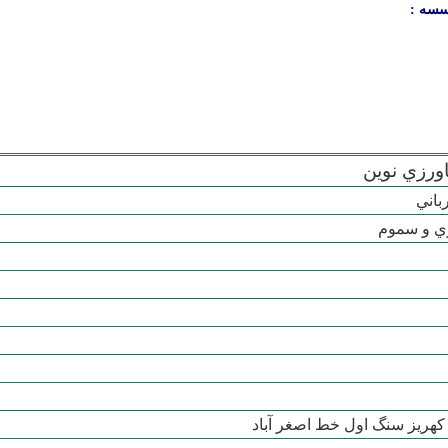
سسه :
رزي نوين
باني
ي و سموم
کهريز سنگ اول خط اصغر آباد