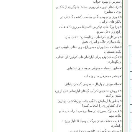
استرس و بهبود خواب
>
ترفندهای تهویه تراریوم بسته؛ جلوگیری از کپک و
بوی نامطبوع
>
۷ بری و میوه جنگلی مناسب کشت گلدانی در
بالکن‌های ایرانی
>
چرا برگ‌های فیکوس الاستیکا می‌ریزد؟ ۷ علت
رایج و راه‌حل سریع
>
چمن‌کاری حرفه‌ای در تابستان: انتخاب بذر،
آماده‌سازی خاک و آبیاری دقیق
>
شناخت «جانوران مضر باغ» و راه‌های طبیعی دور
نگه‌داشتنشان
>
۷ گیاه کم‌توقع برای آپارتمان‌های کم‌نور؛ از انتخاب
تا نگهداری
>
ساپوت سیاه - معرفی میوه های استوایی
>
چغندر - معرفی سبزی جات
>
سالت‌بوش چهاربال - معرفی گیاهان بیابانی
>
۷ روش تشخیص کم‌آبی گیاهان آپارتمانی قبل از زرد
شدن برگ‌ها
>
چطور با آزمایش خانگی بافت و زهکشی، بهترین
خاک کشاورزی را انتخاب کنیم؟
>
علت نوک سوزی دراسنا پرچمی + راه حل ها و
نکات مهم
>
علت خشک شدن برگ ایپومیا | 8 دلیل رایج +
راهکارها
>
معرفی و نگهداری کاکتوس چولا تدی‌بیر