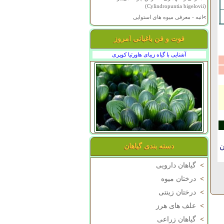
(Cylindropuntia bigelovii)
>
انبه - معرفی میوه های استوایی
فوت و فن باغبانی امروز
آشنایی با گیاه زیبای هاورتیا کوپری
ن
دسته بندی گیاهان
>
گیاهان دارویی
>
درختان میوه
>
درختان زینتی
>
علف های هرز
>
گیاهان زراعی