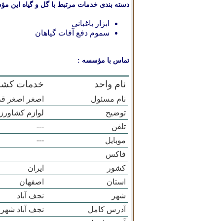
دسته بندی خدمات مرتبط با گل و گیاه این مؤ
ابزار باغبانی
سموم دفع آفات گیاهان
تماس با مؤسسه :
نام واحد
خدمات کشاو
نام مسئول
اصغر اصغر قر
توضیح
لوازم کشاورز
---
تلفن
---
موبایل
فاکس
کشور
ایران
استان
اصفهان
شهر
نجف آباد
آدرس کامل
نجف آباد شهر 