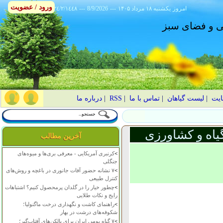
ورود / عضویت
امروز
۱۴۰۵ يکشنبه ۱۸ مرداد
---
8/9/2026
---
٢٤/٢/١٤٤٨
انی و فضای سبز
ایت
|
لیست گیاهان
|
تماس با ما
|
RSS
|
درباره ما
یاه و کشاورزی
آخرین مطالب
>
کرنبری آمریکایی - معرفی بری‌ها و میوه‌های
جنگلی
>
۷ نشانه حضور آفات جانوری در باغچه و روش‌های
کنترل طبیعی
>
چطور خیار را در گلدان پرمحصول کنیم؟ اشتباهات
رایج و نکات طلایی
>
راهنمای کاشت و نگهداری درخت ماگنولیا؛
شکوفه‌های درشت در بهار
>
۷ گیاه بومی ایران برای بالکن‌های آفتاب‌گیر؛