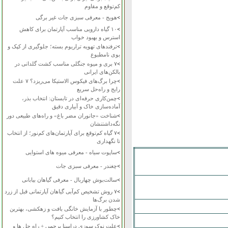
کم‌توقع و مقاوم
>
هویج - معرفی سبزی جات غیر برگی
>
۱۰ گیاه دارویی مناسب آپارتمان برای کاهش
استرس و بهبود خواب
>
ترفندهای تهویه تراریوم بسته؛ جلوگیری از کپک و
بوی نامطبوع
>
۷ بری و میوه جنگلی مناسب کشت گلدانی در
بالکن‌های ایرانی
>
چرا برگ‌های فیکوس الاستیکا می‌ریزد؟ ۷ علت
رایج و راه‌حل سریع
>
چمن‌کاری حرفه‌ای در تابستان: انتخاب بذر،
آماده‌سازی خاک و آبیاری دقیق
>
شناخت «جانوران مضر باغ» و راه‌های طبیعی دور
نگه‌داشتنشان
>
۷ گیاه کم‌توقع برای آپارتمان‌های کم‌نور؛ از انتخاب
تا نگهداری
>
ساپوت سیاه - معرفی میوه های استوایی
>
چغندر - معرفی سبزی جات
>
سالت‌بوش چهاربال - معرفی گیاهان بیابانی
>
۷ روش تشخیص کم‌آبی گیاهان آپارتمانی قبل از زرد
شدن برگ‌ها
>
چطور با آزمایش خانگی بافت و زهکشی، بهترین
خاک کشاورزی را انتخاب کنیم؟
>
علت نوک سوزی دراسنا پرچمی + راه حل ها و