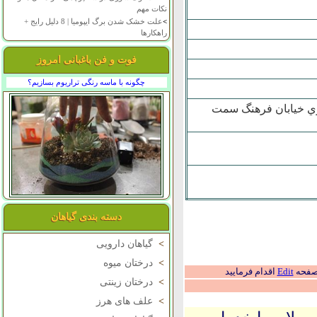
نکات مهم
>
علت خشک شدن برگ ایپومیا | 8 دلیل رایج +
راهکارها
فوت و فن باغبانی امروز
چگونه با ماسه رنگی تراریوم بسازیم؟
 روبروي خيابان فرهنگ سمت
دسته بندی گیاهان
>
گیاهان دارویی
>
درختان میوه
 صفحه
Edit
اقدام فرمایید
>
درختان زینتی
>
علف های هرز