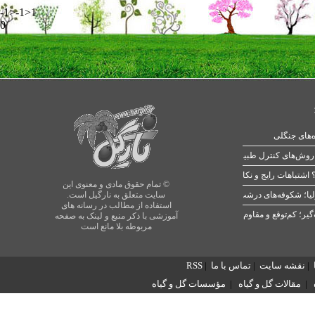
-1>-1>1
0
ه‌های جنگلی
 اشتباهات رایج و نکات طلایی
© تمام حقوق مادی و معنوی این
یا؛ شکوفه‌های درشت در بهار
سایت متعلق به نارگیل است.
استفاده از مطالب در رسانه های
آموزشی با ذکر منبع و لینک به صفحه
مربوطه بلا مانع است
|
نقشه سایت
|
تماس با ما
|
RSS
|
مقالات گل و گیاه
|
مؤسسات گل و گیاه